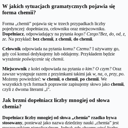
W jakich sytuacjach gramatycznych pojawia się
forma chemii?
Forma „chemii” pojawia się w trzech przypadkach liczby
pojedynczej: dopełniaczu, celowniku oraz miejscowniku.
Dopełniacz
, odpowiadający na pytania
kogo? Czego?
Bez, do, od, z,
ze
. Na przykład:
bez chemii
,
z chemii
,
do chemii
.
Celownik
odpowiada na pytania
komu? Czemu?
I używamy go,
gdy coś komuś dedykujemy lub oddajemy. Przykładem będzie
wyrażenie
poświęcenie się chemii
.
Miejscownik
z kolei odpowiada na pytania
o kim? O czym?
Oraz
zawsze występuje razem z przyimkami takimi jak
w, na, o, przy, po
.
Możemy powiedzieć:
w chemii
,
o chemii
,
po chemii
. We
wszystkich tych formach poprawnie zapisujemy słowo jako
chemii
,
czyli z dwoma literami „i”.
Jak brzmi dopełniacz liczby mnogiej od słowa
chemia?
Dopełniacz liczby mnogiej od słowa „chemia” rzadko bywa
stosowany
, ponieważ jako nazwa dziedziny nauki „chemia” jest
rzeczownikiem niepoliczalnym. Jednak gdy chcemy użyć liczby