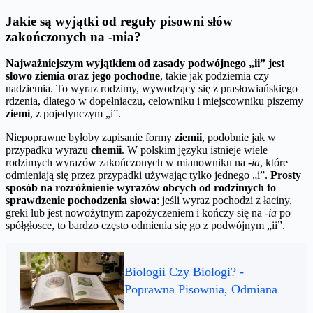
Jakie są wyjątki od reguły pisowni słów
zakończonych na -mia?
Najważniejszym wyjątkiem od zasady podwójnego „ii” jest
słowo ziemia oraz jego pochodne
, takie jak podziemia czy
nadziemia. To wyraz rodzimy, wywodzący się z prasłowiańskiego
rdzenia, dlatego w dopełniaczu, celowniku i miejscowniku piszemy
ziemi
, z pojedynczym „i”.
Niepoprawne byłoby zapisanie formy
ziemii
, podobnie jak w
przypadku wyrazu
chemii
. W polskim języku istnieje wiele
rodzimych wyrazów zakończonych w mianowniku na
-ia
, które
odmieniają się przez przypadki używając tylko jednego „i”.
Prosty
sposób na rozróżnienie wyrazów obcych od rodzimych to
sprawdzenie pochodzenia słowa
: jeśli wyraz pochodzi z łaciny,
greki lub jest nowożytnym zapożyczeniem i kończy się na
-ia
po
spółgłosce, to bardzo często odmienia się go z podwójnym „ii”.
Biologii Czy Biologi? -
Poprawna Pisownia, Odmiana