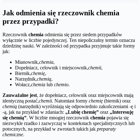
Jak odmienia się rzeczownik chemia
przez przypadki?
Rzeczownik
chemia
odmienia się przez siedem przypadków
wyłącznie w liczbie pojedynczej. Ten niepoliczalny termin oznacza
dziedzinę nauki. W zależności od przypadka przyjmuje takie formy
jak:
Mianownik,
chemia
,
Dopełniacz, celownik i miejscownik,
chemii
,
Biernik,
chemię
,
Narzędnik,
chemią
,
Wołacz,
chemia
lub
chemio
.
Zauważalne jest
, że dopełniacz, celownik oraz miejscownik mają
identyczną postać,
chemii
. Natomiast formy
chemię
(biernik) oraz
chemią
(narzędnik) wyróżniają się odpowiednio zakończeniami -ę i
-ą, jak na przykład w zdaniach:
„Lubię chemię”
oraz
„Interesuję
się chemią”
. W liczbie mnogiej rzeczownik
chemia
pojawia się
niezwykle rzadko i zazwyczaj w kontekstach specjalistycznych lub
potocznych, na przykład w zwrotach takich jak
preparaty
chemiczne
.