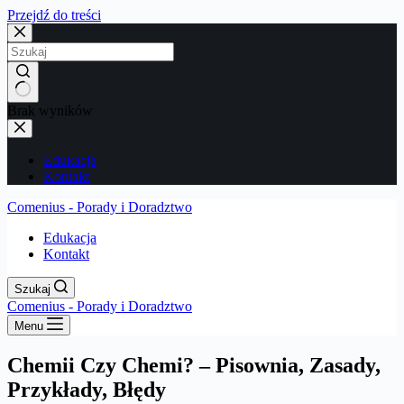
Przejdź do treści
Brak wyników
Edukacja
Kontakt
Comenius - Porady i Doradztwo
Edukacja
Kontakt
Szukaj
Comenius - Porady i Doradztwo
Menu
Chemii Czy Chemi? – Pisownia, Zasady,
Przykłady, Błędy