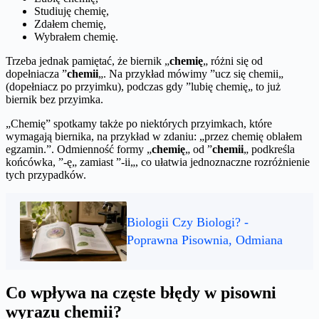
Studiuję chemię,
Zdałem chemię,
Wybrałem chemię.
Trzeba jednak pamiętać, że biernik „
chemię
„ różni się od
dopełniacza ”
chemii
„. Na przykład mówimy ”ucz się chemii„
(dopełniacz po przyimku), podczas gdy ”lubię chemię„ to już
biernik bez przyimka.
„Chemię” spotkamy także po niektórych przyimkach, które
wymagają biernika, na przykład w zdaniu: „przez chemię oblałem
egzamin.”. Odmienność formy „
chemię
„ od ”
chemii
„ podkreśla
końcówka, ”-ę„ zamiast ”-ii„, co ułatwia jednoznaczne rozróżnienie
tych przypadków.
Biologii Czy Biologi? -
Poprawna Pisownia, Odmiana
Co wpływa na częste błędy w pisowni
wyrazu chemii?