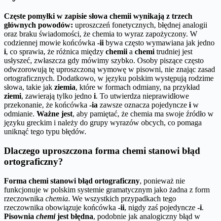
Częste pomyłki w zapisie słowa chemii wynikają z trzech
głównych powodów:
uproszczeń fonetycznych, błędnej analogii
oraz braku świadomości, że chemia to wyraz zapożyczony. W
codziennej mowie końcówka
-ii
bywa często wymawiana jak jedno
i
, co sprawia, że różnica między
chemii
a
chemi
trudniej jest
usłyszeć, zwłaszcza gdy mówimy szybko. Osoby piszące często
odwzorowują tę uproszczoną wymowę w pisowni, nie znając zasad
ortograficznych. Dodatkowo, w języku polskim występują rodzime
słowa, takie jak
ziemia
, które w formach odmiany, na przykład
ziemi
, zawierają tylko jedno
i
. To utwierdza nieprawidłowe
przekonanie, że końcówka
-ia
zawsze oznacza pojedyncze
i
w
odmianie.
Ważne jest
, aby pamiętać, że chemia ma swoje źródło w
języku greckim i należy do grupy wyrazów obcych, co pomaga
uniknąć tego typu błędów.
Dlaczego uproszczona forma chemi stanowi błąd
ortograficzny?
Forma chemi stanowi błąd ortograficzny
, ponieważ nie
funkcjonuje w polskim systemie gramatycznym jako żadna z form
rzeczownika
chemia
. We wszystkich przypadkach tego
rzeczownika obowiązuje końcówka
-ii
, nigdy zaś pojedyncze
-i
.
Pisownia
chemi
jest błędna
, podobnie jak analogiczny błąd w