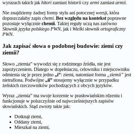
wyrazach takich jak
hitori
zamiast
historii
czy
armi
zamiast
armii
.
Nie znajdziemy żadnej formy stylu ani potocznej wersji, która
dopuszczałaby zapis
chemi
.
Bez względu na kontekst
poprawne
pozostaje wyłącznie
chemii
. Takiej reguły uczą nas zarówno
Słownik języka polskiego PWN
, jak i
Wielki słownik ortograficzny
PWN
.
Jak zapisać słowa o podobnej budowie: ziemi czy
ziemii?
Słowo „ziemia” wywodzi się z rodzimego źródła, nie jest
zapożyczeniem. Dlatego w dopełniaczu, celowniku i miejscowniku
odmienia się je przez jedno
„i”
: ziemi, natomiast forma
„ziemii”
jest
nietrafiona. Podwójne
„ii”
stosujemy wyłącznie w przypadku
żeńskich rzeczowników pochodzących z obcych języków.
Wyraz „ziemia” ma swoje korzenie w prasłowiańskim rdzeniu i
funkcjonuje w polszczyźnie od najwcześniejszych zapisów
słowiańskich. Stąd zwroty takie jak:
Dotknął ziemi,
Oddany ziemi,
Mieszkał na ziemi,