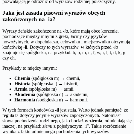
pozwalającą je odróżnić od wyrazów rodzimej polszczyzny.
Jaka jest zasada pisowni wyrazów obcych
zakończonych na -ia?
Wyrazy żeńskie zakończone na
-ia
, które mają obce korzenie,
pochodzące między innymi z greki, łaciny czy języków
nowożytnych, w dopełniaczu, celowniku i miejscowniku otrzymują
końcówkę
-ii
. Dotyczy to tych wyrazów, w których przed
-ia
znajduje się spółgłoska, na przykład: b, p, m, n, f, w, r, l, t, d, k, g
czy ch.
Przykłady to między innymi:
Chemia
(spółgłoska m) → chemii,
Historia
(spółgłoska t) → historii,
Armia
(spółgłoska m) → armii,
Akademia
(spółgłoska d) → akademii,
Harmonia
(spółgłoska n) → harmonii.
W tych formach końcówka
-ii
jest stała. Warto jednak pamiętać, że
reguła ta dotyczy jedynie wyrazów zapożyczonych. Natomiast
słowa pochodzenia rodzimego, jak chociażby
ziemia
, odmieniają się
inaczej, na przykład:
ziemi
z pojedynczym „i”. Takie rozróżnienie
wynika z faktu odmiennego pochodzenia tych wyrazów.