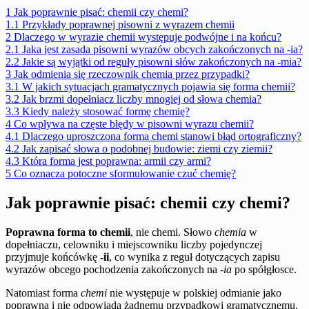
1
Jak poprawnie pisać: chemii czy chemi?
1.1
Przykłady poprawnej pisowni z wyrazem chemii
2
Dlaczego w wyrazie chemii występuje podwójne i na końcu?
2.1
Jaka jest zasada pisowni wyrazów obcych zakończonych na -ia?
2.2
Jakie są wyjątki od reguły pisowni słów zakończonych na -mia?
3
Jak odmienia się rzeczownik chemia przez przypadki?
3.1
W jakich sytuacjach gramatycznych pojawia się forma chemii?
3.2
Jak brzmi dopełniacz liczby mnogiej od słowa chemia?
3.3
Kiedy należy stosować formę chemię?
4
Co wpływa na częste błędy w pisowni wyrazu chemii?
4.1
Dlaczego uproszczona forma chemi stanowi błąd ortograficzny?
4.2
Jak zapisać słowa o podobnej budowie: ziemi czy ziemii?
4.3
Która forma jest poprawna: armii czy armi?
5
Co oznacza potoczne sformułowanie czuć chemię?
Jak poprawnie pisać: chemii czy chemi?
Poprawna forma to chemii
, nie chemi. Słowo
chemia
w
dopełniaczu, celowniku i miejscowniku liczby pojedynczej
przyjmuje końcówkę
-ii
, co wynika z reguł dotyczących zapisu
wyrazów obcego pochodzenia zakończonych na
-ia
po spółgłosce.
Natomiast forma
chemi
nie występuje w polskiej odmianie jako
poprawna i nie odpowiada żadnemu przypadkowi gramatycznemu.