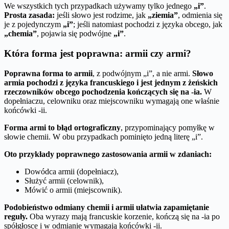
We wszystkich tych przypadkach używamy tylko jednego
„i”
.
Prosta zasada:
jeśli słowo jest rodzime, jak
„ziemia”
, odmienia się
je z pojedynczym
„i”
; jeśli natomiast pochodzi z języka obcego, jak
„chemia”
, pojawia się podwójne
„i”
.
Która forma jest poprawna: armii czy armi?
Poprawna forma to armii
, z podwójnym „i”, a nie armi.
Słowo
armia pochodzi z języka francuskiego i jest jednym z żeńskich
rzeczowników obcego pochodzenia kończących się na -ia.
W
dopełniaczu, celowniku oraz miejscowniku wymagają one właśnie
końcówki -ii.
Forma armi to błąd ortograficzny
, przypominający pomyłkę w
słowie chemii. W obu przypadkach pominięto jedną literę „i”.
Oto przykłady poprawnego zastosowania armii w zdaniach:
Dowódca armii (dopełniacz),
Służyć armii (celownik),
Mówić o armii (miejscownik).
Podobieństwo odmiany chemii i armii ułatwia zapamiętanie
reguły.
Oba wyrazy mają francuskie korzenie, kończą się na -ia po
spółgłosce i w odmianie wymagają końcówki -ii.