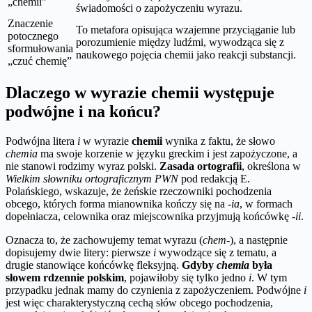
„chemii”
świadomości o zapożyczeniu wyrazu.
Znaczenie
To metafora opisująca wzajemne przyciąganie lub
potocznego
porozumienie między ludźmi, wywodząca się z
sformułowania
naukowego pojęcia chemii jako reakcji substancji.
„czuć chemię”
Dlaczego w wyrazie chemii występuje
podwójne i na końcu?
Podwójna litera
i
w wyrazie
chemii
wynika z faktu, że słowo
chemia
ma swoje korzenie w języku greckim i jest zapożyczone, a
nie stanowi rodzimy wyraz polski.
Zasada ortografii
, określona w
Wielkim słowniku ortograficznym PWN
pod redakcją E.
Polańskiego, wskazuje, że żeńskie rzeczowniki pochodzenia
obcego, których forma mianownika kończy się na
-ia
, w formach
dopełniacza, celownika oraz miejscownika przyjmują końcówkę
-ii
.
Oznacza to, że zachowujemy temat wyrazu (
chem-
), a następnie
dopisujemy dwie litery: pierwsze
i
wywodzące się z tematu, a
drugie stanowiące końcówkę fleksyjną.
Gdyby
chemia
była
słowem rdzennie polskim
, pojawiłoby się tylko jedno
i
. W tym
przypadku jednak mamy do czynienia z zapożyczeniem. Podwójne
i
jest więc charakterystyczną cechą słów obcego pochodzenia,