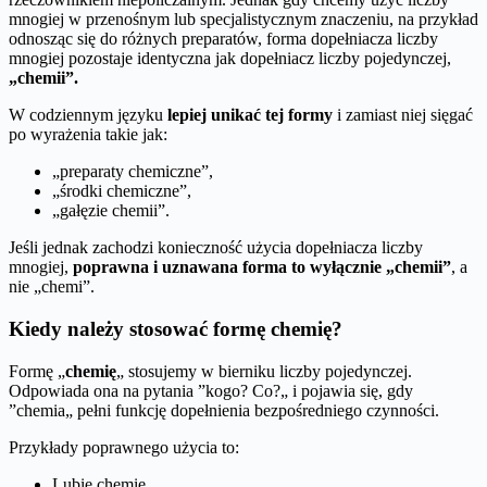
mnogiej w przenośnym lub specjalistycznym znaczeniu, na przykład
odnosząc się do różnych preparatów, forma dopełniacza liczby
mnogiej pozostaje identyczna jak dopełniacz liczby pojedynczej,
„chemii”.
W codziennym języku
lepiej unikać tej formy
i zamiast niej sięgać
po wyrażenia takie jak:
„preparaty chemiczne”,
„środki chemiczne”,
„gałęzie chemii”.
Jeśli jednak zachodzi konieczność użycia dopełniacza liczby
mnogiej,
poprawna i uznawana forma to wyłącznie „chemii”
, a
nie „chemi”.
Kiedy należy stosować formę chemię?
Formę „
chemię
„ stosujemy w bierniku liczby pojedynczej.
Odpowiada ona na pytania ”kogo? Co?„ i pojawia się, gdy
”chemia„ pełni funkcję dopełnienia bezpośredniego czynności.
Przykłady poprawnego użycia to:
Lubię chemię,