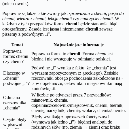
(miejscownik).
Poprawne są także takie zwroty jak:
sprawdzian z chemii
,
pasja do
chemii
,
wiedza z chemii
,
lekcja chemii
czy
nauczyciel chemii
. W
każdym z tych przypadków forma
chemi
będzie stanowiła błąd
ortograficzny. Zasada jest jasna i niezmienna:
chemii
zawsze
piszemy z podwójnym „i”.
Temat
Najważniejsze informacje
Poprawna
Poprawna forma to
chemii
. Forma
chemi
jest
forma: chemii
błędna i nie występuje w odmianie polskiej.
czy chemi?
Podwójne „i” wynika z faktu, że „chemia” jest
Dlaczego w
wyrazem zapożyczonym (z greckiego). Żeńskie
„chemii”
rzeczowniki obcego pochodzenia zakończone na -
podwójne „i”?
ia w dopełniaczu, celowniku i miejscowniku mają
końcówkę -ii.
W liczbie pojedynczej przez 7 przypadków:
Odmiana
mianownik, chemia,
rzeczownika
dopełniacz/celownik/miejscownik, chemii, biernik,
„chemia”
chemię, narzędnik, chemią, wołacz, chemia/chemio.
Błędy wynikają z uproszczeń fonetycznych
Częste błędy
(wymowa jak jedno „i”), błędnej analogii do
w pisowni
rodzimych słów (np. ziemia → ziemi) oraz braku