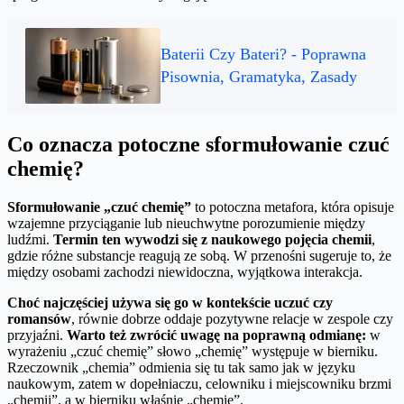
Baterii Czy Bateri? - Poprawna
Pisownia, Gramatyka, Zasady
Co oznacza potoczne sformułowanie czuć
chemię?
Sformułowanie „czuć chemię”
to potoczna metafora, która opisuje
wzajemne przyciąganie lub nieuchwytne porozumienie między
ludźmi.
Termin ten wywodzi się z naukowego pojęcia chemii
,
gdzie różne substancje reagują ze sobą. W przenośni sugeruje to, że
między osobami zachodzi niewidoczna, wyjątkowa interakcja.
Choć najczęściej używa się go w kontekście uczuć czy
romansów
, równie dobrze oddaje pozytywne relacje w zespole czy
przyjaźni.
Warto też zwrócić uwagę na poprawną odmianę:
w
wyrażeniu „czuć chemię” słowo „chemię” występuje w bierniku.
Rzeczownik „chemia” odmienia się tu tak samo jak w języku
naukowym, zatem w dopełniaczu, celowniku i miejscowniku brzmi
„chemii”, a w bierniku właśnie „chemię”.