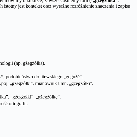
 gdy mówimy o kukułce, zawsze stosujemy formę
„gżegżółka”
.
stotny jest kontekst oraz wyraźne rozróżnienie znaczenia i zapisu
mologii (np. gżegżółka).
*, podobieństwo do litewskiego „gegužė”.
poj. „gżegżółki”, mianownik l.mn. „gżegżółki”.
łka”, „gżegżółki”, „gżegżółkę”.
ść ortografii.