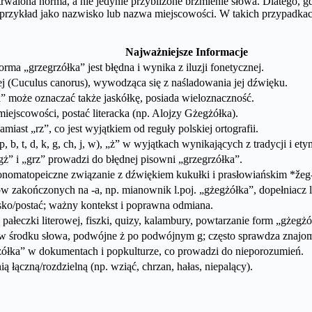
rwalona norma, a nie jedynie przybliżone brzmienie słowa. Dlatego,
zykład jako nazwisko lub nazwa miejscowości. W takich przypadkach i
Najważniejsze Informacje
rma „grzegrzółka” jest błędna i wynika z iluzji fonetycznej.
 (Cuculus canorus), wywodząca się z naśladowania jej dźwięku.
 może oznaczać także jaskółkę, posiada wieloznaczność.
ejscowości, postać literacka (np. Alojzy Gżegżółka).
miast „rz”, co jest wyjątkiem od reguły polskiej ortografii.
 b, t, d, k, g, ch, j, w), „ż” w wyjątkach wynikających z tradycji i ety
” i „grz” prowadzi do błędnej pisowni „grzegrzółka”.
nomatopeiczne związanie z dźwiękiem kukułki i prasłowiańskim *žeg-
 zakończonych na -a, np. mianownik l.poj. „gżegżółka”, dopełniacz l.
isko/postać; ważny kontekst i poprawna odmiana.
łeczki literowej, fiszki, quizy, kalambury, powtarzanie form „gżegżó
ó w środku słowa, podwójne ż po podwójnym g; często sprawdza znajomo
zółka” w dokumentach i popkulturze, co prowadzi do nieporozumień.
ią łączną/rozdzielną (np. wziąć, chrzan, hałas, niepalący).