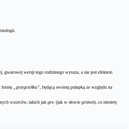
ymologii.
j, gwarowej wersji tego rodzimego wyrazu, a nie jest efektem
ć formę
„grzegrzółka”
, będącą swoistą pułapką ze względu na
nanych wzorców, takich jak
grz-
(jak w słowie
grzmot
), co niestety