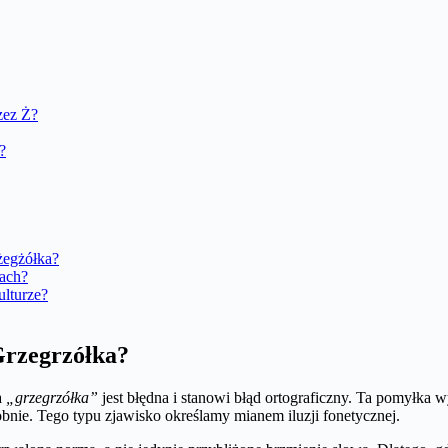
zez Ż?
?
żegżółka?
dach?
lturze?
Grzegrzółka?
a
„grzegrzółka”
jest błędna i stanowi błąd ortograficzny. Ta pomyłka
nie. Tego typu zjawisko określamy mianem iluzji fonetycznej.