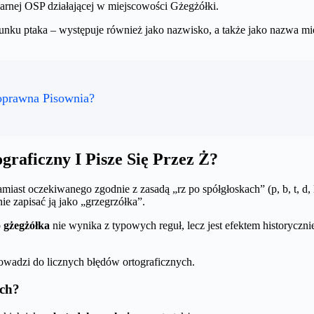
ożarnej OSP działającej w miejscowości Gżegżółki.
atunku ptaka – występuje również jako nazwisko, a także jako nazwa
Poprawna Pisownia?
raficzny I Pisze Się Przez Ż?
miast oczekiwanego zgodnie z zasadą „rz po spółgłoskach” (p, b, t, d, k,
ie zapisać ją jako „grzegrzółka”.
o
gżegżółka
nie wynika z typowych reguł, lecz jest efektem historycz
owadzi do licznych błędów ortograficznych.
ach?