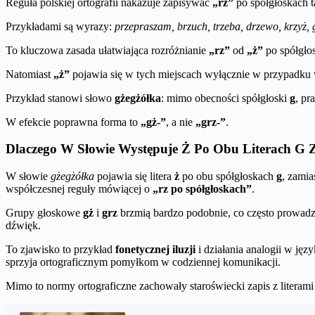
Reguła polskiej ortografii nakazuje zapisywać
„rz”
po spółgłoskach t
Przykładami są wyrazy:
przepraszam, brzuch, trzeba, drzewo, krzyż, g
To kluczowa zasada ułatwiająca rozróżnianie
„rz”
od
„ż”
po spółgło
Natomiast
„ż”
pojawia się w tych miejscach wyłącznie w przypadku wy
Przykład stanowi słowo
gżegżółka
: mimo obecności spółgłoski
g
, pr
W efekcie poprawna forma to
„gż-”
, a nie
„grz-”
.
Dlaczego W Słowie Występuje Ż Po Obu Literach G 
W słowie
gżegżółka
pojawia się litera
ż
po obu spółgłoskach
g
, zami
współczesnej reguły mówiącej o
„rz po spółgłoskach”
.
Grupy głoskowe
gż
i
grz
brzmią bardzo podobnie, co często prowad
dźwięk.
To zjawisko to przykład
fonetycznej iluzji
i działania analogii w jęz
sprzyja ortograficznym pomyłkom w codziennej komunikacji.
Mimo to normy ortograficzne zachowały staroświecki zapis z literam