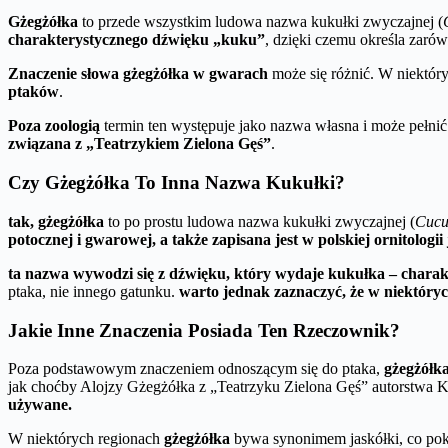
Gżegżółka
to przede wszystkim ludowa nazwa kukułki zwyczajnej (
charakterystycznego dźwięku „kuku”
, dzięki czemu określa zarów
Znaczenie słowa gżegżółka w gwarach
może się różnić. W niektóry
ptaków
.
Poza zoologią
termin ten występuje jako nazwa własna i może pełni
związana z „Teatrzykiem Zielona Gęś”
.
Czy Gżegżółka To Inna Nazwa Kukułki?
tak, gżegżółka
to po prostu ludowa nazwa kukułki zwyczajnej (
Cucu
potocznej i gwarowej, a także zapisana jest w polskiej ornitolog
ta nazwa wywodzi się z dźwięku, który wydaje kukułka – chara
ptaka, nie innego gatunku.
warto jednak zaznaczyć, że w niektórych
Jakie Inne Znaczenia Posiada Ten Rzeczownik?
Poza podstawowym znaczeniem odnoszącym się do ptaka,
gżegżółk
jak choćby Alojzy Gżegżółka z „Teatrzyku Zielona Gęś” autorstwa 
używane.
W niektórych regionach
gżegżółka
bywa synonimem jaskółki, co poka