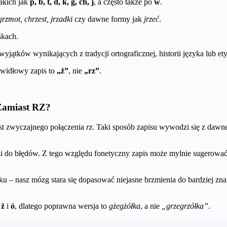
akich jak
p, b, t, d, k, g, ch, j
, a często także po
w
.
rzmot, chrzest, jrzadki
czy dawne formy jak
jrzeć
.
skach.
jątków wynikających z tradycji ortograficznej, historii języka lub et
awidłowy zapis to
„ż”
, nie
„rz”
.
Zamiast RZ?
ast zwyczajnego połączenia
rz
. Taki sposób zapisu wywodzi się z dawne
zi do błędów. Z tego względu fonetyczny zapis może mylnie sugerowa
yku – nasz mózg stara się dopasować niejasne brzmienia do bardziej z
i
ż
i
ó
, dlatego poprawna wersja to
gżegżółka
, a nie
„grzegrzółka”
.