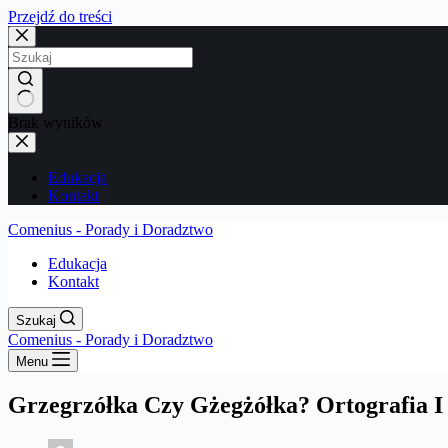
Przejdź do treści
Brak wyników
Edukacja
Kontakt
Comenius - Porady i Doradztwo
Edukacja
Kontakt
Szukaj
Comenius - Porady i Doradztwo
Menu
Grzegrzółka Czy Gżegżółka? Ortografia I