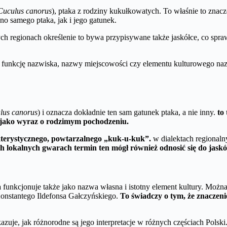
Cuculus canorus
), ptaka z rodziny kukułkowatych. To właśnie to znac
no samego ptaka, jak i jego gatunek.
ch regionach określenie to bywa przypisywane także jaskółce, co spra
ć funkcję nazwiska, nazwy miejscowości czy elementu kulturowego na
lus canorus
) i oznacza dokładnie ten sam gatunek ptaka, a nie inny.
to
ii jako wyraz o rodzimym pochodzeniu.
kterystycznego, powtarzalnego „kuk-u-kuk”.
w dialektach regional
 lokalnych gwarach termin ten mógł również odnosić się do jaskółk
a
funkcjonuje także jako nazwa własna i istotny element kultury. Można
Konstantego Ildefonsa Gałczyńskiego.
To świadczy o tym, że znaczenie
zuje, jak różnorodne są jego interpretacje w różnych częściach Pols