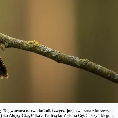
g
. To
gwarowa nazwa kukułki zwyczajnej
, związana z kresowymi
 jako
Alojzy Gżegżółka
z
Teatrzyku Zielona Gęś
Gałczyńskiego, a