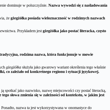
zenie dominuje w polszczyźnie.
Nazwa wywodzi się z naśladowania
wia, że
gżegżółka posiada wieloznaczność w rodzimych nazwach
zewnictwa. Przykładem jest
gżegżółka jako postać literacka, często
 tradycyjna, rodzima nazwa, która funkcjonuje w mowie
nych
gżegżółka
służyła jako gwarowy wariant określenia tego właśnie
i, co zależało od konkretnego regionu i sytuacji językowej.
 ją spotkać jako nazwisko, nazwę miejscowości czy postać literacką,
 tego słowa zmienia się w zależności od kontekstu, w jakim jest
ki. Ponadto, nazwa ta jest wykorzystywana w onomastyce do