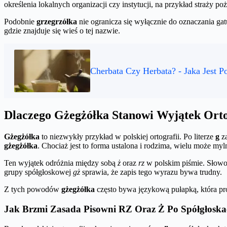
określenia lokalnych organizacji czy instytucji, na przykład straży p
Podobnie
grzegrzółka
nie ogranicza się wyłącznie do oznaczania g
gdzie znajduje się wieś o tej nazwie.
Cherbata Czy Herbata? - Jaka Jest 
Dlaczego Gżegżółka Stanowi Wyjątek Ortog
Gżegżółka
to niezwykły przykład w polskiej ortografii. Po literze
g
za
gżegżółka
. Chociaż jest to forma ustalona i rodzima, wielu może myln
Ten wyjątek odróżnia między sobą
ż
oraz
rz
w polskim piśmie. Słow
grupy spółgłoskowej
gż
sprawia, że zapis tego wyrazu bywa trudny.
Z tych powodów
gżegżółka
często bywa językową pułapką, która pr
Jak Brzmi Zasada Pisowni RZ Oraz Ż Po Spółgłosk