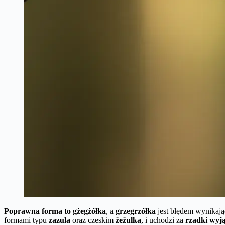
Poprawna forma to gżegżółka
, a
grzegrzółka
jest błędem wynikają
formami typu
zazula
oraz czeskim
žežulka
, i uchodzi za
rzadki wyją