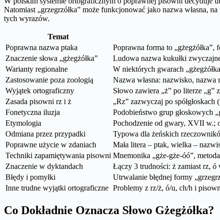
W polskim systemie ortograficznym o poprawnej pisowni decyduje ut
Natomiast „grzegrzółka” może funkcjonować jako nazwa własna, na pr
tych wyrazów.
Temat
Poprawna nazwa ptaka
Poprawna forma to „gżegżółka”, fo
Znaczenie słowa „gżegżółka”
Ludowa nazwa kukułki zwyczajnej
Warianty regionalne
W niektórych gwarach „gżegżółka”
Zastosowanie poza zoologią
Nazwa własna: nazwisko, nazwa mi
Wyjątek ortograficzny
Słowo zawiera „ż” po literze „g” za
Zasada pisowni rz i ż
„Rz” zazwyczaj po spółgłoskach (p,
Fonetyczna iluzja
Podobieństwo grup głoskowych „gż
Etymologia
Pochodzenie od gwary, XVII w.; o
Odmiana przez przypadki
Typowa dla żeńskich rzeczowników
Poprawne użycie w zdaniach
Mała litera – ptak, wielka – nazw
Techniki zapamiętywania pisowni
Mnemonika „gże-gże-óó”, metoda pa
Znaczenie w dyktandach
Łączy 3 trudności: ż zamiast rz, 
Błędy i pomyłki
Utrwalanie błędnej formy „grzegr
Inne trudne wyjątki ortograficzne
Problemy z rz/ż, ó/u, ch/h i pisown
Co Dokładnie Oznacza Słowo Gżegżółka?