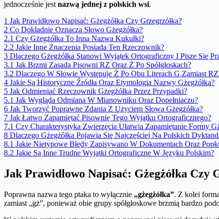
jednocześnie jest
nazwą jednej z polskich wsi
.
1
Jak Prawidłowo Napisać: Gżegżółka Czy Grzegrzółka?
2
Co Dokładnie Oznacza Słowo Gżegżółka?
2.1
Czy Gżegżółka To Inna Nazwa Kukułki?
2.2
Jakie Inne Znaczenia Posiada Ten Rzeczownik?
3
Dlaczego Gżegżółka Stanowi Wyjątek Ortograficzny I Pisze Się Pr
3.1
Jak Brzmi Zasada Pisowni RZ Oraz Ż Po Spółgłoskach?
3.2
Dlaczego W Słowie Występuje Ż Po Obu Literach G Zamiast RZ
4
Jakie Są Historyczne Źródła Oraz Etymologia Nazwy Gżegżółka?
5
Jak Odmieniać Rzeczownik Gżegżółka Przez Przypadki?
5.1
Jak Wygląda Odmiana W Mianowniku Oraz Dopełniaczu?
6
Jak Tworzyć Poprawne Zdania Z Użyciem Słowa Gżegżółka?
7
Jak Łatwo Zapamiętać Pisownię Tego Wyjątku Ortograficznego?
7.1
Czy Charakterystyka Zwierzęcia Ułatwia Zapamiętanie Formy G
8
Dlaczego Gżegżółka Pojawia Się Najczęściej Na Polskich Dyktan
8.1
Jakie Nietypowe Błędy Zapisywano W Dokumentach Oraz Popku
8.2
Jakie Są Inne Trudne Wyjątki Ortograficzne W Języku Polskim?
Jak Prawidłowo Napisać: Gżegżółka Czy 
Poprawna nazwa tego ptaka to wyłącznie
„gżegżółka”
. Z kolei form
zamiast „gż”, ponieważ obie grupy spółgłoskowe brzmią bardzo podob