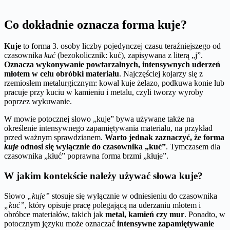
Co dokładnie oznacza forma kuje?
Kuje
to forma 3. osoby liczby pojedynczej czasu teraźniejszego od
czasownika
kuć
(bezokolicznik: kuć), zapisywana z literą „j”.
Oznacza wykonywanie powtarzalnych, intensywnych uderzeń
młotem w celu obróbki materiału
. Najczęściej kojarzy się z
rzemiosłem metalurgicznym: kowal kuje żelazo, podkuwa konie lub
pracuje przy kuciu w kamieniu i metalu, czyli tworzy wyroby
poprzez wykuwanie.
W mowie potocznej słowo „kuje” bywa używane także na
określenie intensywnego zapamiętywania materiału, na przykład
przed ważnym sprawdzianem.
Warto jednak zaznaczyć, że forma
kuje
odnosi się wyłącznie do czasownika „kuć”
. Tymczasem dla
czasownika „kłuć” poprawna forma brzmi „kłuje”.
W jakim kontekście należy używać słowa kuje?
Słowo
„kuje”
stosuje się wyłącznie w odniesieniu do czasownika
„kuć”
, który opisuje pracę polegającą na uderzaniu młotem i
obróbce materiałów, takich jak
metal, kamień czy mur
. Ponadto, w
potocznym języku może oznaczać
intensywne zapamiętywanie