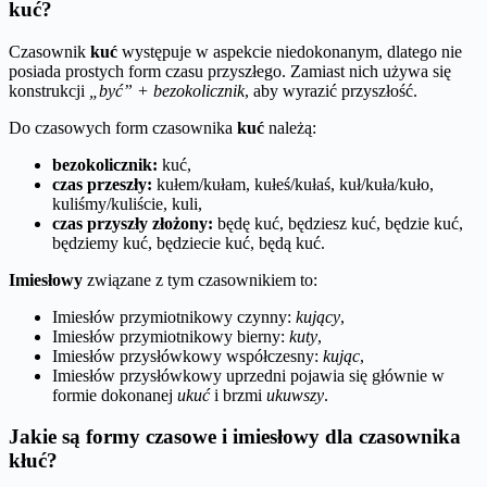
kuć?
Czasownik
kuć
występuje w aspekcie niedokonanym, dlatego nie
posiada prostych form czasu przyszłego. Zamiast nich używa się
konstrukcji
„być” + bezokolicznik
, aby wyrazić przyszłość.
Do czasowych form czasownika
kuć
należą:
bezokolicznik:
kuć,
czas przeszły:
kułem/kułam, kułeś/kułaś, kuł/kuła/kuło,
kuliśmy/kuliście, kuli,
czas przyszły złożony:
będę kuć, będziesz kuć, będzie kuć,
będziemy kuć, będziecie kuć, będą kuć.
Imiesłowy
związane z tym czasownikiem to:
Imiesłów przymiotnikowy czynny:
kujący
,
Imiesłów przymiotnikowy bierny:
kuty
,
Imiesłów przysłówkowy współczesny:
kując
,
Imiesłów przysłówkowy uprzedni pojawia się głównie w
formie dokonanej
ukuć
i brzmi
ukuwszy
.
Jakie są formy czasowe i imiesłowy dla czasownika
kłuć?