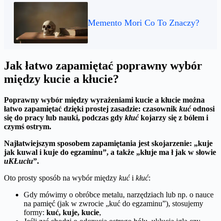
Memento Mori Co To Znaczy?
Jak łatwo zapamiętać poprawny wybór
między kucie a kłucie?
Poprawny wybór między wyrażeniami
kucie
a
kłucie
można
łatwo zapamiętać dzięki prostej zasadzie: czasownik
kuć
odnosi
się do pracy lub nauki, podczas gdy
kłuć
kojarzy się z bólem i
czymś ostrym.
Najłatwiejszym sposobem zapamiętania jest skojarzenie: „
kuje
jak
kuwal
i
kuje
do egzaminu”, a także „
kłuje
ma
ł
jak w słowie
uKŁuciu
”.
Oto prosty sposób na wybór między
kuć
i
kłuć
:
Gdy mówimy o obróbce metalu, narzędziach lub np. o nauce
na pamięć (jak w zwrocie „kuć do egzaminu”), stosujemy
formy:
kuć, kuje, kucie
,