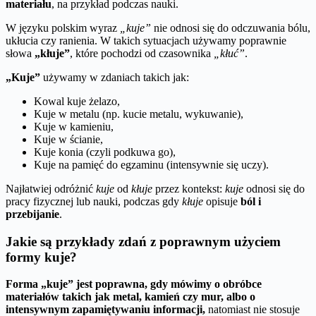
materiału
, na przykład podczas nauki.
W języku polskim wyraz
„kuje”
nie odnosi się do odczuwania bólu,
ukłucia czy ranienia. W takich sytuacjach używamy poprawnie
słowa
„kłuje”
, które pochodzi od czasownika
„kłuć”
.
„Kuje”
używamy w zdaniach takich jak:
Kowal kuje żelazo,
Kuje w metalu (np. kucie metalu, wykuwanie),
Kuje w kamieniu,
Kuje w ścianie,
Kuje konia (czyli podkuwa go),
Kuje na pamięć do egzaminu (intensywnie się uczy).
Najłatwiej odróżnić
kuje
od
kłuje
przez kontekst:
kuje
odnosi się do
pracy fizycznej lub nauki, podczas gdy
kłuje
opisuje
ból i
przebijanie
.
Jakie są przykłady zdań z poprawnym użyciem
formy kuje?
Forma „kuje” jest poprawna, gdy mówimy o obróbce
materiałów takich jak metal, kamień czy mur, albo o
intensywnym zapamiętywaniu informacji,
natomiast nie stosuje