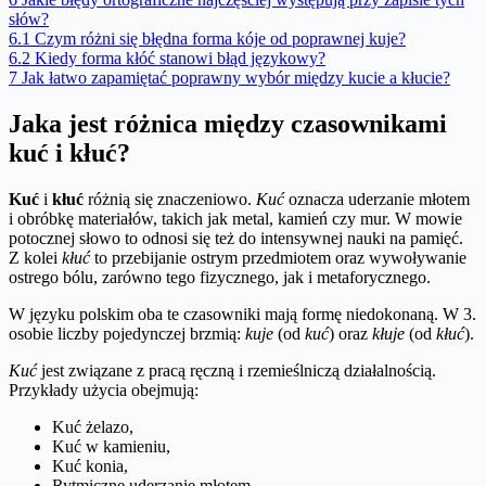
słów?
6.1
Czym różni się błędna forma kóje od poprawnej kuje?
6.2
Kiedy forma kłóć stanowi błąd językowy?
7
Jak łatwo zapamiętać poprawny wybór między kucie a kłucie?
Jaka jest różnica między czasownikami
kuć i kłuć?
Kuć
i
kłuć
różnią się znaczeniowo.
Kuć
oznacza uderzanie młotem
i obróbkę materiałów, takich jak metal, kamień czy mur. W mowie
potocznej słowo to odnosi się też do intensywnej nauki na pamięć.
Z kolei
kłuć
to przebijanie ostrym przedmiotem oraz wywoływanie
ostrego bólu, zarówno tego fizycznego, jak i metaforycznego.
W języku polskim oba te czasowniki mają formę niedokonaną. W 3.
osobie liczby pojedynczej brzmią:
kuje
(od
kuć
) oraz
kłuje
(od
kłuć
).
Kuć
jest związane z pracą ręczną i rzemieślniczą działalnością.
Przykłady użycia obejmują:
Kuć żelazo,
Kuć w kamieniu,
Kuć konia,
Rytmiczne uderzanie młotem.