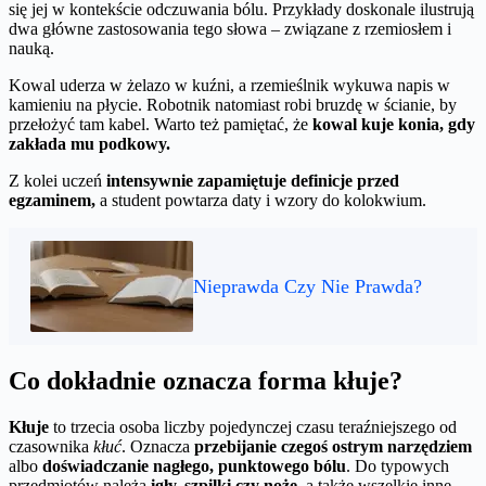
się jej w kontekście odczuwania bólu. Przykłady doskonale ilustrują
dwa główne zastosowania tego słowa – związane z rzemiosłem i
nauką.
Kowal uderza w żelazo w kuźni, a rzemieślnik wykuwa napis w
kamieniu na płycie. Robotnik natomiast robi bruzdę w ścianie, by
przełożyć tam kabel. Warto też pamiętać, że
kowal kuje konia, gdy
zakłada mu podkowy.
Z kolei uczeń
intensywnie zapamiętuje definicje przed
egzaminem,
a student powtarza daty i wzory do kolokwium.
Nieprawda Czy Nie Prawda?
Co dokładnie oznacza forma kłuje?
Kłuje
to trzecia osoba liczby pojedynczej czasu teraźniejszego od
czasownika
kłuć
. Oznacza
przebijanie czegoś ostrym narzędziem
albo
doświadczanie nagłego, punktowego bólu
. Do typowych
przedmiotów należą
igły, szpilki czy noże
, a także wszelkie inne