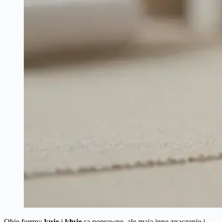
Obie formy:
kuje
i
kłuje
są poprawne, ale mają inne znaczenie i