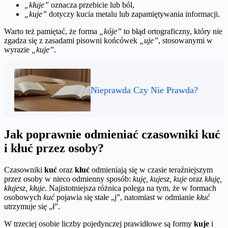
„kłuje”
oznacza przebicie lub ból,
„kuje”
dotyczy kucia metalu lub zapamiętywania informacji.
Warto też pamiętać, że forma
„kóje”
to błąd ortograficzny, który nie
zgadza się z zasadami pisowni końcówek
„uje”
, stosowanymi w
wyrazie
„kuje”
.
Nieprawda Czy Nie Prawda?
Jak poprawnie odmieniać czasowniki kuć
i kłuć przez osoby?
Czasowniki
kuć
oraz
kłuć
odmieniają się w czasie teraźniejszym
przez osoby w nieco odmienny sposób:
kuję, kujesz, kuje
oraz
kłuję,
kłujesz, kłuje
. Najistotniejsza różnica polega na tym, że w formach
osobowych
kuć
pojawia się stałe „j”, natomiast w odmianie
kłuć
utrzymuje się „ł”.
W trzeciej osobie liczby pojedynczej prawidłowe są formy
kuje
i