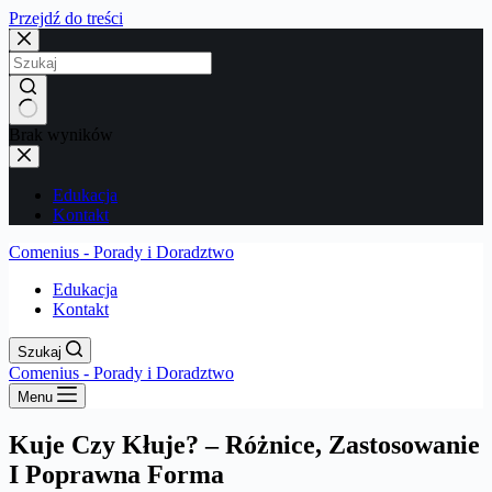
Przejdź do treści
Brak wyników
Edukacja
Kontakt
Comenius - Porady i Doradztwo
Edukacja
Kontakt
Szukaj
Comenius - Porady i Doradztwo
Menu
Kuje Czy Kłuje? – Różnice, Zastosowanie
I Poprawna Forma