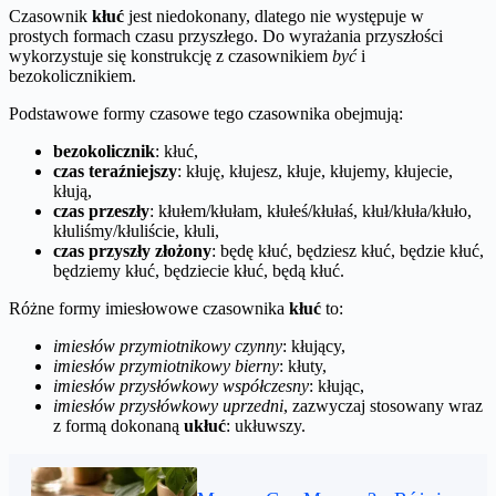
Czasownik
kłuć
jest niedokonany, dlatego nie występuje w
prostych formach czasu przyszłego. Do wyrażania przyszłości
wykorzystuje się konstrukcję z czasownikiem
być
i
bezokolicznikiem.
Podstawowe formy czasowe tego czasownika obejmują:
bezokolicznik
: kłuć,
czas teraźniejszy
: kłuję, kłujesz, kłuje, kłujemy, kłujecie,
kłują,
czas przeszły
: kłułem/kłułam, kłułeś/kłułaś, kłuł/kłuła/kłuło,
kłuliśmy/kłuliście, kłuli,
czas przyszły złożony
: będę kłuć, będziesz kłuć, będzie kłuć,
będziemy kłuć, będziecie kłuć, będą kłuć.
Różne formy imiesłowowe czasownika
kłuć
to:
imiesłów przymiotnikowy czynny
: kłujący,
imiesłów przymiotnikowy bierny
: kłuty,
imiesłów przysłówkowy współczesny
: kłując,
imiesłów przysłówkowy uprzedni
, zazwyczaj stosowany wraz
z formą dokonaną
ukłuć
: ukłuwszy.