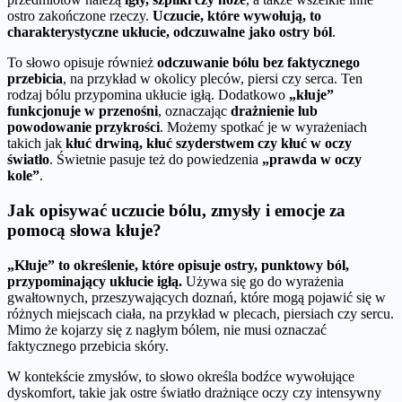
ostro zakończone rzeczy.
Uczucie, które wywołują, to
charakterystyczne ukłucie, odczuwalne jako ostry ból
.
To słowo opisuje również
odczuwanie bólu bez faktycznego
przebicia
, na przykład w okolicy pleców, piersi czy serca. Ten
rodzaj bólu przypomina ukłucie igłą. Dodatkowo
„kłuje”
funkcjonuje w przenośni
, oznaczając
drażnienie lub
powodowanie przykrości
. Możemy spotkać je w wyrażeniach
takich jak
kłuć drwiną, kłuć szyderstwem czy kłuć w oczy
światło
. Świetnie pasuje też do powiedzenia
„prawda w oczy
kole”
.
Jak opisywać uczucie bólu, zmysły i emocje za
pomocą słowa kłuje?
„Kłuje” to określenie, które opisuje ostry, punktowy ból,
przypominający ukłucie igłą.
Używa się go do wyrażenia
gwałtownych, przeszywających doznań, które mogą pojawić się w
różnych miejscach ciała, na przykład w plecach, piersiach czy sercu.
Mimo że kojarzy się z nagłym bólem, nie musi oznaczać
faktycznego przebicia skóry.
W kontekście zmysłów, to słowo określa bodźce wywołujące
dyskomfort, takie jak ostre światło drażniące oczy czy intensywny