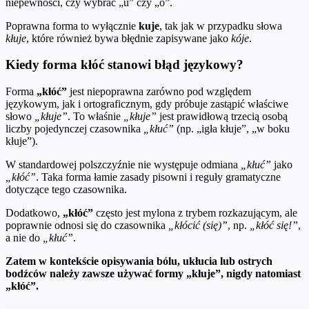
niepewności, czy wybrać „u” czy „ó”.
Poprawna forma to wyłącznie
kuje
, tak jak w przypadku słowa
kłuje
, które również bywa błędnie zapisywane jako
kóje
.
Kiedy forma kłóć stanowi błąd językowy?
Forma
„kłóć”
jest niepoprawna zarówno pod względem
językowym, jak i ortograficznym, gdy próbuje zastąpić właściwe
słowo
„kłuje”
. To właśnie
„kłuje”
jest prawidłową trzecią osobą
liczby pojedynczej czasownika
„kłuć”
(np. „igła kłuje”, „w boku
kłuje”).
W standardowej polszczyźnie nie występuje odmiana
„kłuć”
jako
„kłóć”
. Taka forma łamie zasady pisowni i reguły gramatyczne
dotyczące tego czasownika.
Dodatkowo,
„kłóć”
często jest mylona z trybem rozkazującym, ale
poprawnie odnosi się do czasownika
„kłócić (się)”
, np.
„kłóć się!”
,
a nie do
„kłuć”
.
Zatem w kontekście opisywania bólu, ukłucia lub ostrych
bodźców należy zawsze używać formy „kłuje”, nigdy natomiast
„kłóć”.