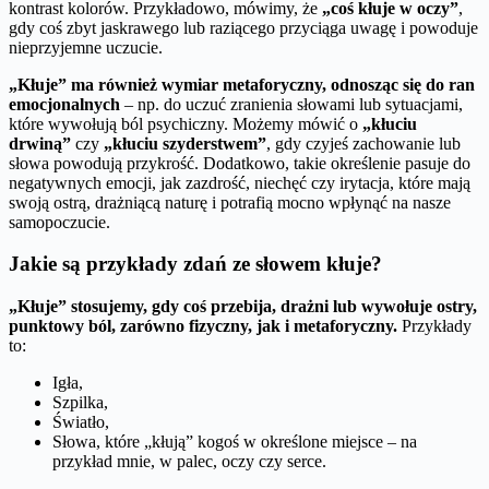
kontrast kolorów. Przykładowo, mówimy, że
„coś kłuje w oczy”
,
gdy coś zbyt jaskrawego lub raziącego przyciąga uwagę i powoduje
nieprzyjemne uczucie.
„Kłuje” ma również wymiar metaforyczny, odnosząc się do ran
emocjonalnych
– np. do uczuć zranienia słowami lub sytuacjami,
które wywołują ból psychiczny. Możemy mówić o
„kłuciu
drwiną”
czy
„kłuciu szyderstwem”
, gdy czyjeś zachowanie lub
słowa powodują przykrość. Dodatkowo, takie określenie pasuje do
negatywnych emocji, jak zazdrość, niechęć czy irytacja, które mają
swoją ostrą, drażniącą naturę i potrafią mocno wpłynąć na nasze
samopoczucie.
Jakie są przykłady zdań ze słowem kłuje?
„Kłuje” stosujemy, gdy coś przebija, drażni lub wywołuje ostry,
punktowy ból, zarówno fizyczny, jak i metaforyczny.
Przykłady
to:
Igła,
Szpilka,
Światło,
Słowa, które „kłują” kogoś w określone miejsce – na
przykład mnie, w palec, oczy czy serce.