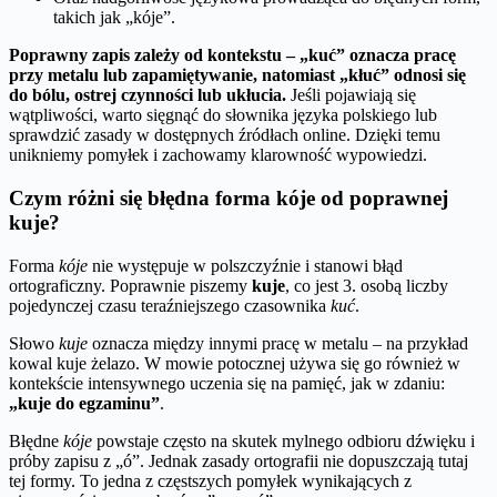
takich jak „kóje”.
Poprawny zapis zależy od kontekstu – „kuć” oznacza pracę
przy metalu lub zapamiętywanie, natomiast „kłuć” odnosi się
do bólu, ostrej czynności lub ukłucia.
Jeśli pojawiają się
wątpliwości, warto sięgnąć do słownika języka polskiego lub
sprawdzić zasady w dostępnych źródłach online. Dzięki temu
unikniemy pomyłek i zachowamy klarowność wypowiedzi.
Czym różni się błędna forma kóje od poprawnej
kuje?
Forma
kóje
nie występuje w polszczyźnie i stanowi błąd
ortograficzny. Poprawnie piszemy
kuje
, co jest 3. osobą liczby
pojedynczej czasu teraźniejszego czasownika
kuć
.
Słowo
kuje
oznacza między innymi pracę w metalu – na przykład
kowal kuje żelazo. W mowie potocznej używa się go również w
kontekście intensywnego uczenia się na pamięć, jak w zdaniu:
„kuje do egzaminu”
.
Błędne
kóje
powstaje często na skutek mylnego odbioru dźwięku i
próby zapisu z „ó”. Jednak zasady ortografii nie dopuszczają tutaj
tej formy. To jedna z częstszych pomyłek wynikających z