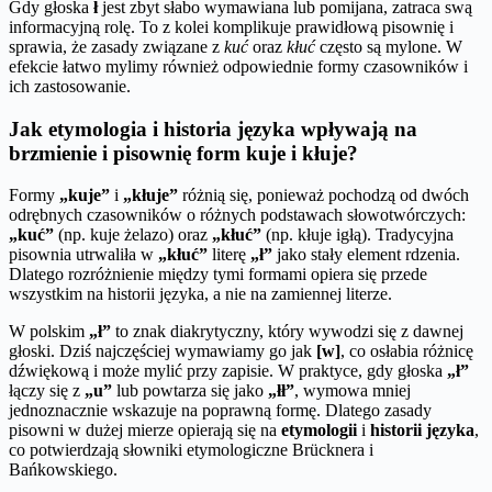
Gdy głoska
ł
jest zbyt słabo wymawiana lub pomijana, zatraca swą
informacyjną rolę. To z kolei komplikuje prawidłową pisownię i
sprawia, że zasady związane z
kuć
oraz
kłuć
często są mylone. W
efekcie łatwo mylimy również odpowiednie formy czasowników i
ich zastosowanie.
Jak etymologia i historia języka wpływają na
brzmienie i pisownię form kuje i kłuje?
Formy
„kuje”
i
„kłuje”
różnią się, ponieważ pochodzą od dwóch
odrębnych czasowników o różnych podstawach słowotwórczych:
„kuć”
(np. kuje żelazo) oraz
„kłuć”
(np. kłuje igłą). Tradycyjna
pisownia utrwaliła w
„kłuć”
literę
„ł”
jako stały element rdzenia.
Dlatego rozróżnienie między tymi formami opiera się przede
wszystkim na historii języka, a nie na zamiennej literze.
W polskim
„ł”
to znak diakrytyczny, który wywodzi się z dawnej
głoski. Dziś najczęściej wymawiamy go jak
[w]
, co osłabia różnicę
dźwiękową i może mylić przy zapisie. W praktyce, gdy głoska
„ł”
łączy się z
„u”
lub powtarza się jako
„łł”
, wymowa mniej
jednoznacznie wskazuje na poprawną formę. Dlatego zasady
pisowni w dużej mierze opierają się na
etymologii
i
historii języka
,
co potwierdzają słowniki etymologiczne Brücknera i
Bańkowskiego.