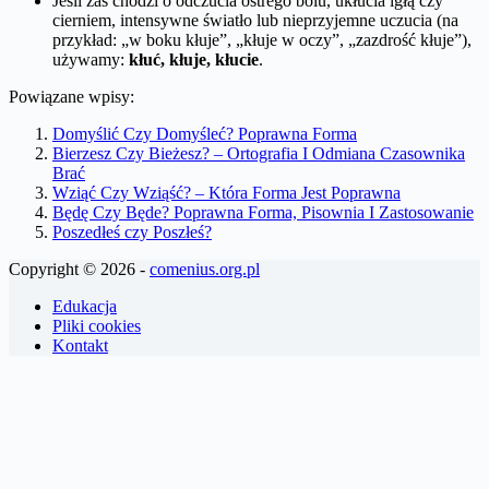
Jeśli zaś chodzi o odczucia ostrego bólu, ukłucia igłą czy
cierniem, intensywne światło lub nieprzyjemne uczucia (na
przykład: „w boku kłuje”, „kłuje w oczy”, „zazdrość kłuje”),
używamy:
kłuć, kłuje, kłucie
.
Powiązane wpisy:
Domyślić Czy Domyśleć? Poprawna Forma
Bierzesz Czy Bieżesz? – Ortografia I Odmiana Czasownika
Brać
Wziąć Czy Wziąść? – Która Forma Jest Poprawna
Będę Czy Będe? Poprawna Forma, Pisownia I Zastosowanie
Poszedłeś czy Poszłeś?
Copyright © 2026 -
comenius.org.pl
Edukacja
Pliki cookies
Kontakt