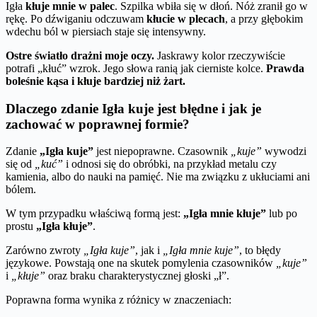
Igła
kłuje mnie w palec
. Szpilka wbiła się w dłoń. Nóż zranił go w
rękę. Po dźwiganiu odczuwam
kłucie w plecach
, a przy głębokim
wdechu ból w piersiach staje się intensywny.
Ostre światło drażni moje oczy.
Jaskrawy kolor rzeczywiście
potrafi „kłuć” wzrok. Jego słowa ranią jak cierniste kolce.
Prawda
boleśnie kąsa i kłuje bardziej niż żart.
Dlaczego zdanie Igła kuje jest błędne i jak je
zachować w poprawnej formie?
Zdanie
„Igła kuje”
jest niepoprawne. Czasownik
„kuje”
wywodzi
się od
„kuć”
i odnosi się do obróbki, na przykład metalu czy
kamienia, albo do nauki na pamięć. Nie ma związku z ukłuciami ani
bólem.
W tym przypadku właściwą formą jest:
„Igła mnie kłuje”
lub po
prostu
„Igła kłuje”
.
Zarówno zwroty
„Igła kuje”
, jak i
„Igła mnie kuje”
, to błędy
językowe. Powstają one na skutek pomylenia czasowników
„kuje”
i
„kłuje”
oraz braku charakterystycznej głoski „ł”.
Poprawna forma wynika z różnicy w znaczeniach: