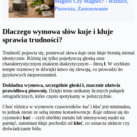
Magnes Czy Magnez? - Różnice,
Pisownia, Zastosowanie
Dlaczego wymowa słów kuje i kłuje
sprawia trudności?
Trudność pojawia się, ponieważ słowa
kuje
oraz
kłuje
brzmią niemal
identycznie. Różnią się tylko pojedynczą głoską oraz
charakterystycznym znakiem diakrytycznym – literą
ł
. W szybkim
tempie rozmowy te dźwięki łatwo się zlewają, co prowadzi do
językowych nieporozumień.
Dokładna wymowa, szczególnie głoski ł, znacznie ułatwia
prawidłową pisownię.
Dzięki temu unikamy licznych pułapek
ortograficznych, które często spotykamy w polszczyźnie.
Choć różnica w wymowie czasowników
kuć
i
kłuć
jest minimalna,
to jednak niesie ze sobą istotne konsekwencje.
Kuje
odnosi się do
czynności
kuć
– czyli obróbki metalu lub intensywnej nauki na
pamięć, natomiast
kłuje
pochodzi od
kłuć
, co oznacza ukłucie czy
doświadczanie bólu.