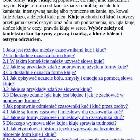
użycie.
Kuje
to forma od
kuć
: oznacza obróbkę metalu lub
kamienia, intensywną naukę albo rytmiczne stukanie, np. kowal
kuje żelazo, a dzięcioł kuje pień.
Kłuje
pochodzi od
kłuć
i dotyczy
przebijania czymś ostrym oraz bólu lub podrażnienia, np. igła kłuje,
słońce kłuje w oczy, prawda kłuje w serce.
Wybór zależy od
kontekstu: kuć łączymy z pracą i nauką, a kłuć z bólem i
ostrym odczuciem.
1
Jaka jest różnica między czasownikami kuć i kłuć?
2
Co dokładnie oznacza forma kuje?
2.1
W jakim kontekście należy używać słowa kuje?
2.2
Jakie są przykłady zdań z poprawnym użyciem formy kuje?
3
Co dokładnie oznacza forma kłuje?
3.1
Jak opisywać uczucie bólu, zmysły i emocje za pomocą słowa
kłuje?
3.2
Jakie są przykłady zdań ze słowem kłuje?
3.3
Dlaczego zdanie Igła kuje jest błędne i jak je zachować w
poprawnej formie?
4
Jak poprawnie odmieniać czasowniki kuć i kłuć przez osoby?
4.1
Jakie są formy czasowe i imiesłowy dla czasownika kuć?
4.2
Jakie są formy czasowe i imiesłowy dla czasownika kłuć?
5
Dlaczego wymowa słów kuje i kłuje sprawia trudności?
5.1
Jak etymologia i historia języka wpływają na brzmienie i
pisownię form kuje i kłuje?
6
Jakie błędy ortograficzne najczęściej występują przy zapisie tych