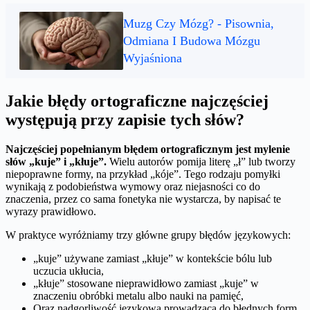
Muzg Czy Mózg? - Pisownia,
Odmiana I Budowa Mózgu
Wyjaśniona
Jakie błędy ortograficzne najczęściej
występują przy zapisie tych słów?
Najczęściej popełnianym błędem ortograficznym jest mylenie
słów „kuje” i „kłuje”.
Wielu autorów pomija literę „ł” lub tworzy
niepoprawne formy, na przykład „kóje”. Tego rodzaju pomyłki
wynikają z podobieństwa wymowy oraz niejasności co do
znaczenia, przez co sama fonetyka nie wystarcza, by napisać te
wyrazy prawidłowo.
W praktyce wyróżniamy trzy główne grupy błędów językowych:
„kuje” używane zamiast „kłuje” w kontekście bólu lub
uczucia ukłucia,
„kłuje” stosowane nieprawidłowo zamiast „kuje” w
znaczeniu obróbki metalu albo nauki na pamięć,
Oraz nadgorliwość językowa prowadząca do błędnych form,