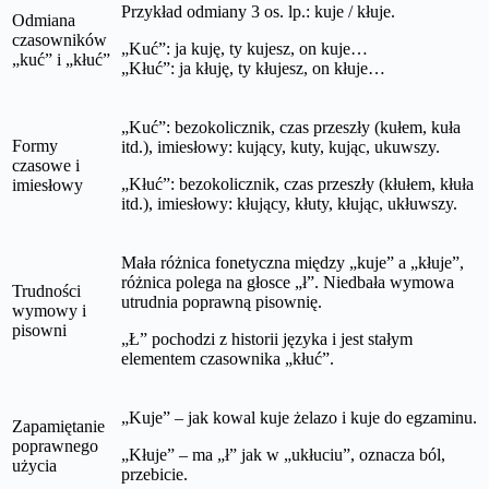
Przykład odmiany 3 os. lp.: kuje / kłuje.
Odmiana
czasowników
„Kuć”: ja kuję, ty kujesz, on kuje…
„kuć” i „kłuć”
„Kłuć”: ja kłuję, ty kłujesz, on kłuje…
„Kuć”: bezokolicznik, czas przeszły (kułem, kuła
Formy
itd.), imiesłowy: kujący, kuty, kując, ukuwszy.
czasowe i
„Kłuć”: bezokolicznik, czas przeszły (kłułem, kłuła
imiesłowy
itd.), imiesłowy: kłujący, kłuty, kłując, ukłuwszy.
Mała różnica fonetyczna między „kuje” a „kłuje”,
różnica polega na głosce „ł”. Niedbała wymowa
Trudności
utrudnia poprawną pisownię.
wymowy i
pisowni
„Ł” pochodzi z historii języka i jest stałym
elementem czasownika „kłuć”.
„Kuje” – jak kowal kuje żelazo i kuje do egzaminu.
Zapamiętanie
poprawnego
„Kłuje” – ma „ł” jak w „ukłuciu”, oznacza ból,
użycia
przebicie.