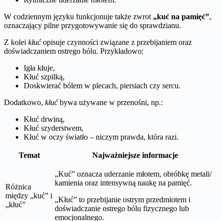
W codziennym języku funkcjonuje także zwrot
„kuć na pamięć”
,
oznaczający pilne przygotowywanie się do sprawdzianu.
Z kolei
kłuć
opisuje czynności związane z przebijaniem oraz
doświadczaniem ostrego bólu. Przykładowo:
Igła kłuje,
Kłuć szpilką,
Doskwierać bólem w plecach, piersiach czy sercu.
Dodatkowo,
kłuć
bywa używane w przenośni, np.:
Kłuć drwiną,
Kłuć szyderstwem,
Kłuć w oczy światło – niczym prawda, która razi.
Temat
Najważniejsze informacje
„Kuć” oznacza uderzanie młotem, obróbkę metali/
kamienia oraz intensywną naukę na pamięć.
Różnica
między „kuć” i
„Kłuć” to przebijanie ostrym przedmiotem i
„kłuć”
doświadczanie ostrego bólu fizycznego lub
emocjonalnego.