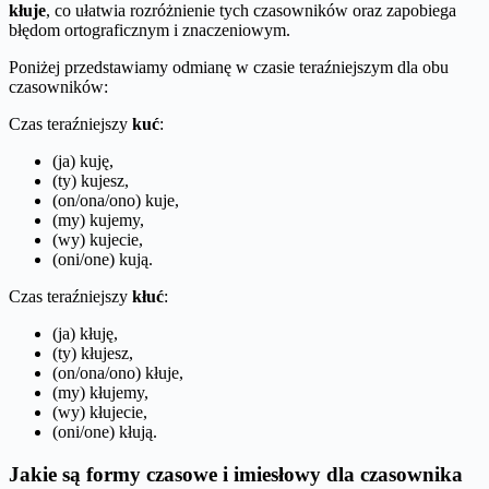
kłuje
, co ułatwia rozróżnienie tych czasowników oraz zapobiega
błędom ortograficznym i znaczeniowym.
Poniżej przedstawiamy odmianę w czasie teraźniejszym dla obu
czasowników:
Czas teraźniejszy
kuć
:
(ja) kuję,
(ty) kujesz,
(on/ona/ono) kuje,
(my) kujemy,
(wy) kujecie,
(oni/one) kują.
Czas teraźniejszy
kłuć
:
(ja) kłuję,
(ty) kłujesz,
(on/ona/ono) kłuje,
(my) kłujemy,
(wy) kłujecie,
(oni/one) kłują.
Jakie są formy czasowe i imiesłowy dla czasownika