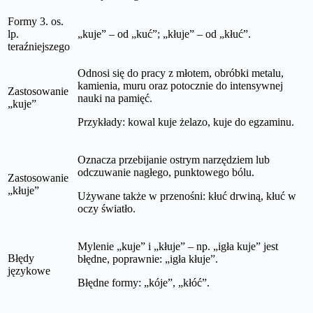
Formy 3. os.
lp.
„kuje” – od „kuć”; „kłuje” – od „kłuć”.
teraźniejszego
Odnosi się do pracy z młotem, obróbki metalu,
kamienia, muru oraz potocznie do intensywnej
Zastosowanie
nauki na pamięć.
„kuje”
Przykłady: kowal kuje żelazo, kuje do egzaminu.
Oznacza przebijanie ostrym narzędziem lub
odczuwanie nagłego, punktowego bólu.
Zastosowanie
„kłuje”
Używane także w przenośni: kłuć drwiną, kłuć w
oczy światło.
Mylenie „kuje” i „kłuje” – np. „igła kuje” jest
Błędy
błędne, poprawnie: „igła kłuje”.
językowe
Błędne formy: „kóje”, „kłóć”.