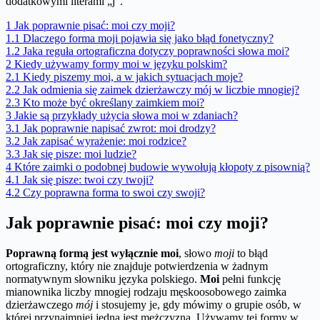
dodatkowymi literami „j”.
1
Jak poprawnie pisać: moi czy moji?
1.1
Dlaczego forma moji pojawia się jako błąd fonetyczny?
1.2
Jaka reguła ortograficzna dotyczy poprawności słowa moi?
2
Kiedy używamy formy moi w języku polskim?
2.1
Kiedy piszemy moi, a w jakich sytuacjach moje?
2.2
Jak odmienia się zaimek dzierżawczy mój w liczbie mnogiej?
2.3
Kto może być określany zaimkiem moi?
3
Jakie są przykłady użycia słowa moi w zdaniach?
3.1
Jak poprawnie napisać zwrot: moi drodzy?
3.2
Jak zapisać wyrażenie: moi rodzice?
3.3
Jak się pisze: moi ludzie?
4
Które zaimki o podobnej budowie wywołują kłopoty z pisownią?
4.1
Jak się pisze: twoi czy twoji?
4.2
Czy poprawna forma to swoi czy swoji?
Jak poprawnie pisać: moi czy moji?
Poprawną formą jest wyłącznie moi
, słowo
moji
to błąd
ortograficzny, który nie znajduje potwierdzenia w żadnym
normatywnym słowniku języka polskiego.
Moi
pełni funkcję
mianownika liczby mnogiej rodzaju męskoosobowego zaimka
dzierżawczego
mój
i stosujemy je, gdy mówimy o grupie osób, w
której przynajmniej jedna jest mężczyzną. Używamy tej formy w