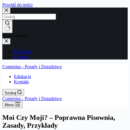
Przejdź do treści
Brak wyników
Edukacja
Kontakt
Comenius - Porady i Doradztwo
Edukacja
Kontakt
Szukaj
Comenius - Porady i Doradztwo
Menu
Moi Czy Moji? – Poprawna Pisownia,
Zasady, Przykłady