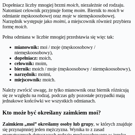
Dopełniacz liczby mnogiej brzmi
moich
, niezależnie od rodzaju.
Natomiast celownik przyjmuje formę
moim
. Biernik to
moich
w
odmianie męskoosobowej oraz
moje
w niemęskoosobowej.
Narzędnik występuje jako
moimi
, a miejscownik również przybiera
formę
moich
.
Pełna odmiana w liczbie mnogiej przedstawia się więc tak:
mianownik:
moi / moje (męskoosobowy /
niemęskoosobowy),
dopełniacz:
moich,
celownik:
moim,
biernik:
moich / moje (męskoosobowy / niemęskoosobowy),
narzędnik:
moimi,
miejscownik:
moich.
Należy zwrócić uwagę, że tylko mianownik oraz biernik różnicują
się ze względu na rodzaj, podczas gdy pozostałe przypadki mają
jednakowe końcówki we wszystkich odmianach.
Kto może być określany zaimkiem moi?
Zaimkiem „moi” określamy osoby lub grupy
, w których znajduje
się przynajmniej jeden mężczyzna. Wynika to z zasad
gramatycznych dotyczących rodzaju męskoosobowego w języku