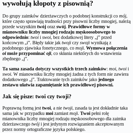
wywołują kłopoty z pisownią?
Do grupy zaimków dzierżawczych o podobnej konstrukcji co
mój
,
które często sprawiają trudności przy pisowni liczby mnogiej, należą
przede wszystkim
twój
oraz
swój
.
Prawidłowe formy w
mianowniku liczby mnogiej rodzaju męskoosobowego to
odpowiednio
:
twoi
i
swoi
, bez dodatkowej litery „j” przed
końcowym „i”. Błędy takie jak
twoji
czy
swoji
wynikają z
podobnego zjawiska fonetycznego, co
moji
.
Wymowa połączenia
oi
może przypominać
oji
, co skłania niektórych do wstawienia
zbędnego „j”.
Ta sama zasada dotyczy wszystkich trzech zaimków
:
moi
,
twoi
i
swoi
. W mianowniku liczby mnogiej żadna z tych form nie zawiera
dodatkowego „j”. Traktowanie tych zaimków jako
jednego
zestawu ułatwia zapamiętanie ich prawidłowej pisowni.
Jak się pisze: twoi czy twoji?
Poprawną formą jest
twoi
, a nie
twoji
, zasada ta jest dokładnie taka
sama jak w przypadku
moi
zamiast
moji
.
Twoi
pełni rolę
mianownika liczby mnogiej rodzaju męskoosobowego dla zaimka
dzierżawczego
twój
i jest jedynym rozwiązaniem akceptowanym
przez normy ortograficzne języka polskiego.