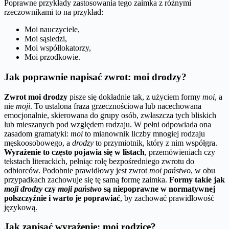
Poprawne przykłady zastosowania tego zaimka z różnymi
rzeczownikami to na przykład:
Moi nauczyciele,
Moi sąsiedzi,
Moi współlokatorzy,
Moi przodkowie.
Jak poprawnie napisać zwrot: moi drodzy?
Zwrot moi drodzy
pisze się dokładnie tak, z użyciem formy
moi
, a
nie
moji
. To ustalona fraza grzecznościowa lub nacechowana
emocjonalnie, skierowana do grupy osób, zwłaszcza tych bliskich
lub mieszanych pod względem rodzaju. W pełni odpowiada ona
zasadom gramatyki:
moi
to mianownik liczby mnogiej rodzaju
męskoosobowego, a
drodzy
to przymiotnik, który z nim współgra.
Wyrażenie to często pojawia się w listach
, przemówieniach czy
tekstach literackich, pełniąc rolę bezpośredniego zwrotu do
odbiorców. Podobnie prawidłowy jest zwrot
moi państwo
, w obu
przypadkach zachowuje się tę samą formę zaimka.
Formy takie jak
moji drodzy
czy
moji państwo
są niepoprawne w normatywnej
polszczyźnie i warto je poprawiać
, by zachować prawidłowość
językową.
Jak zapisać wyrażenie: moi rodzice?