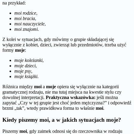
na przykład:
moi rodzice
,
moi bracia
,
moi nauczyciele
,
moi znajomi
.
Z kolei w sytuacjach, gdy mówimy o grupie składającej się
wyłącznie z kobiet, dzieci, zwierząt lub przedmiotów, trzeba użyć
formy
moje
:
moje koleżanki
,
moje dzieci
,
moje psy
,
moje książki
.
Różnica między
moi
a
moje
opiera się wyłącznie na kategorii
gramatycznej rodzaju, nie ma tutaj miejsca na kwestie stylu czy
dowolnej interpretacji.
Praktyczna wskazówka:
jeśli można
zapytać „Czy w tej grupie jest choć jeden mężczyzna?” i odpowiedź
brzmi „tak”, wtedy prawidłowa forma to właśnie
moi
.
Kiedy piszemy moi, a w jakich sytuacjach moje?
Piszemy
moi
, gdy zaimek odnosi się do rzeczownika w rodzaju