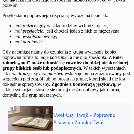
polskim.
Przykładami poprawnego użycia są wyrażenia takie jak:
moi rodzice
, gdy w skład rodziny wchodzi ojciec,
moi przyjaciele
, jeśli chociaż jeden z nich to mężczyzna,
moi współpracownicy
,
moi uczniowie
.
Gdy natomiast mamy do czynienia z grupą wyłącznie kobiet,
poprawna forma to
moje koleżanki
, a nie
moi koleżanki
.
Z kolei
zaimek „moi” może odnosić się również do bliżej nieokreślonej
grupy bliskich osób lub podopiecznych.
W takich wyrażeniach
jak
moi drodzy
czy
moi państwo
wskazuje on na zróżnicowany pod
względem płci zespół lub po prostu na grupę, której skład nie jest
dokładnie sprecyzowany.
Zgodnie z konwencją językową
, w
takich sytuacjach stosuje się rodzaj męskoosobowy jako formę
domyślną dla grup mieszanych.
Twoi Czy Twoji - Poprawna
Pisownia Zaimka Twój