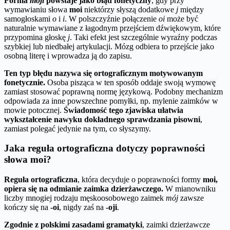
Forma
moji
powstaje jako błąd fonetyczny
, gdy przy
wymawianiu słowa
moi
niektórzy słyszą dodatkowe
j
między
samogłoskami
o
i
i
. W polszczyźnie połączenie
oi
może być
naturalnie wymawiane z łagodnym przejściem dźwiękowym, które
przypomina głoskę
j
. Taki efekt jest szczególnie wyraźny podczas
szybkiej lub niedbałej artykulacji. Mózg odbiera to przejście jako
osobną literę i wprowadza ją do zapisu.
Ten typ błędu nazywa się ortograficznym motywowanym
fonetycznie.
Osoba pisząca w ten sposób oddaje swoją wymowę
zamiast stosować poprawną normę językową. Podobny mechanizm
odpowiada za inne powszechne pomyłki, np. mylenie zaimków w
mowie potocznej.
Świadomość tego zjawiska ułatwia
wykształcenie nawyku dokładnego sprawdzania pisowni
,
zamiast polegać jedynie na tym, co słyszymy.
Jaka reguła ortograficzna dotyczy poprawności
słowa moi?
Reguła ortograficzna
, która decyduje o poprawności formy
moi,
opiera się na odmianie zaimka dzierżawczego.
W mianowniku
liczby mnogiej rodzaju męskoosobowego zaimek
mój
zawsze
kończy się na
-oi
, nigdy zaś na
-oji
.
Zgodnie z polskimi zasadami gramatyki
, zaimki dzierżawcze