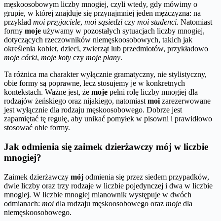
męskoosobowym liczby mnogiej, czyli wtedy, gdy mówimy o
grupie, w której znajduje się przynajmniej jeden mężczyzna: na
przykład
moi przyjaciele
,
moi sąsiedzi
czy
moi studenci
. Natomiast
formy
moje
używamy w pozostałych sytuacjach liczby mnogiej,
dotyczących rzeczowników niemęskoosobowych, takich jak
określenia kobiet, dzieci, zwierząt lub przedmiotów, przykładowo
moje córki
,
moje koty
czy
moje plany
.
Ta różnica ma charakter wyłącznie gramatyczny, nie stylistyczny,
obie formy są poprawne, lecz stosujemy je w konkretnych
kontekstach. Ważne jest, że
moje
pełni rolę liczby mnogiej dla
rodzajów żeńskiego oraz nijakiego, natomiast
moi
zarezerwowane
jest wyłącznie dla rodzaju męskoosobowego. Dobrze jest
zapamiętać tę regułę, aby unikać pomyłek w pisowni i prawidłowo
stosować obie formy.
Jak odmienia się zaimek dzierżawczy mój w liczbie
mnogiej?
Zaimek dzierżawczy
mój
odmienia się przez siedem przypadków,
dwie liczby oraz trzy rodzaje w liczbie pojedynczej i dwa w liczbie
mnogiej. W liczbie mnogiej mianownik występuje w dwóch
odmianach:
moi
dla rodzaju męskoosobowego oraz
moje
dla
niemęskoosobowego.