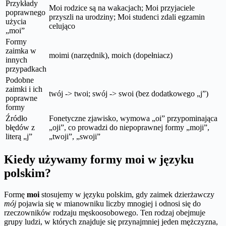
Przykłady
Moi rodzice są na wakacjach; Moi przyjaciele
poprawnego
przyszli na urodziny; Moi studenci zdali egzamin
użycia
celująco
„moi”
Formy
zaimka w
moimi (narzędnik), moich (dopełniacz)
innych
przypadkach
Podobne
zaimki i ich
twój -> twoi; swój -> swoi (bez dodatkowego „j”)
poprawne
formy
Źródło
Fonetyczne zjawisko, wymowa „oi” przypominająca
błędów z
„oji”, co prowadzi do niepoprawnej formy „moji”,
literą „j”
„twoji”, „swoji”
Kiedy używamy formy moi w języku
polskim?
Formę
moi
stosujemy w języku polskim, gdy zaimek dzierżawczy
mój
pojawia się w mianowniku liczby mnogiej i odnosi się do
rzeczowników rodzaju męskoosobowego. Ten rodzaj obejmuje
grupy ludzi, w których znajduje się przynajmniej jeden mężczyzna,