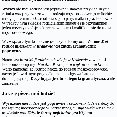
Wyrażenie moi rodzice
jest poprawne i stanowi przykład użycia
zaimka
moi
przy rzeczowniku rodzaju męskoosobowego w liczbie
mnogiej. Termin
rodzice
odnosi się do pary, matki i ojca. Ponieważ
w tradycyjnym składzie rodzicielskim znajduje się przynajmniej
jeden mężczyzna (ojciec), rzeczownik ten kwalifikuje się do rodzaju
męskoosobowego.
W związku z tym konieczne jest użycie formy
moi
.
Zdanie
Moi
rodzice mieszkają w Krakowie
jest zatem gramatycznie
poprawne.
Natomiast fraza
Moji rodzice mieszkają w Krakowie
zawiera błąd.
Podobnie stosujemy:
Moi dziadkowie, moi wujkowie, moi bracia
.
Warto pamiętać, że
rodzice
należą do rodzaju męskoosobowego,
nawet jeśli w danym przypadku matka odgrywa bardziej
dominującą rolę.
Decydująca jest tu kategoria gramatyczna
, a nie
znaczenie.
Jak się pisze: moi ludzie?
Wyrażenie
moi ludzie
jest poprawne
, rzeczownik
ludzie
należy do
rodzaju męskoosobowego w liczbie mnogiej, stąd właściwy zaimek
to właśnie
moi
.
Użycie formy
moji ludzie
jest błędem