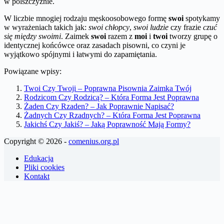
w polszczyźnie.
W liczbie mnogiej rodzaju męskoosobowego formę
swoi
spotykamy
w wyrażeniach takich jak:
swoi chłopcy
,
swoi ludzie
czy frazie
czuć
się między swoimi
. Zaimek
swoi
razem z
moi
i
twoi
tworzy grupę o
identycznej końcówce oraz zasadach pisowni, co czyni je
wyjątkowo spójnymi i łatwymi do zapamiętania.
Powiązane wpisy:
Twoi Czy Twoji – Poprawna Pisownia Zaimka Twój
Rodzicom Czy Rodzicą? – Która Forma Jest Poprawna
Żaden Czy Rzaden? – Jak Poprawnie Napisać?
Żadnych Czy Rzadnych? – Która Forma Jest Poprawna
Jakichś Czy Jakiś? – Jaką Poprawność Mają Formy?
Copyright © 2026 -
comenius.org.pl
Edukacja
Pliki cookies
Kontakt