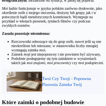
ortograficznym
, niezależnie od sytuacji, w jakiej się pojawia.
Moi ludzie
funkcjonuje w języku polskim zarówno dosłownie, jako
określenie osób z mojego otoczenia, drużyny lub grupy, jak i w
potocznych bądź metaforycznych kontekstach. Występuje na
przykład w tekstach piosenek, tytułach filmów czy podczas
zwykłych rozmów.
Zasada pozostaje niezmienna:
Rzeczowniki odnoszące się do grup osób, nawet jeśli są one
nieokreślone lub mieszane, w mianowniku liczby mnogiej
wymagają zaimka
moi
,
Zaimek
moji
jest niepoprawny i nie powinien być używany,
Podobnie posługujemy się tym zaimkiem w wyrażeniach
takich jak
moi znajomi
,
moi pracownicy
czy
moi podopieczni
.
Twoi Czy Twoji - Poprawna
Pisownia Zaimka Twój
Które zaimki o podobnej budowie