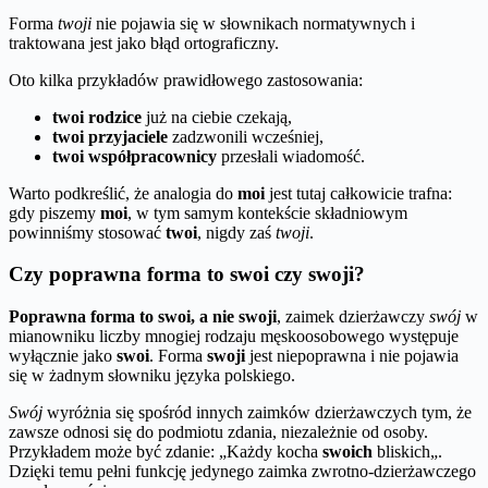
Forma
twoji
nie pojawia się w słownikach normatywnych i
traktowana jest jako błąd ortograficzny.
Oto kilka przykładów prawidłowego zastosowania:
twoi rodzice
już na ciebie czekają,
twoi przyjaciele
zadzwonili wcześniej,
twoi współpracownicy
przesłali wiadomość.
Warto podkreślić, że analogia do
moi
jest tutaj całkowicie trafna:
gdy piszemy
moi
, w tym samym kontekście składniowym
powinniśmy stosować
twoi
, nigdy zaś
twoji
.
Czy poprawna forma to swoi czy swoji?
Poprawna forma to
swoi
, a nie
swoji
, zaimek dzierżawczy
swój
w
mianowniku liczby mnogiej rodzaju męskoosobowego występuje
wyłącznie jako
swoi
. Forma
swoji
jest niepoprawna i nie pojawia
się w żadnym słowniku języka polskiego.
Swój
wyróżnia się spośród innych zaimków dzierżawczych tym, że
zawsze odnosi się do podmiotu zdania, niezależnie od osoby.
Przykładem może być zdanie: „Każdy kocha
swoich
bliskich„.
Dzięki temu pełni funkcję jedynego zaimka zwrotno-dzierżawczego