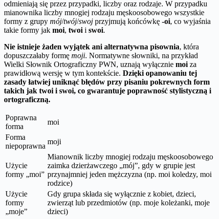
odmieniają się przez przypadki, liczby oraz rodzaje. W przypadku
mianownika liczby mnogiej rodzaju męskoosobowego wszystkie
formy z grupy
mój
/
twój
/
swoj
przyjmują końcówkę
-oi
, co wyjaśnia
takie formy jak
moi
,
twoi
i
swoi
.
Nie istnieje żaden wyjątek ani alternatywna pisownia
, która
dopuszczałaby formę
moji
. Normatywne słowniki, na przykład
Wielki Słownik Ortograficzny PWN, uznają wyłącznie
moi
za
prawidłową wersję w tym kontekście.
Dzięki opanowaniu tej
zasady łatwiej uniknąć błędów przy pisaniu pokrewnych form
takich jak
twoi
i
swoi
, co gwarantuje poprawność stylistyczną i
ortograficzną.
Poprawna
moi
forma
Forma
moji
niepoprawna
Mianownik liczby mnogiej rodzaju męskoosobowego
Użycie
zaimka dzierżawczego „mój”, gdy w grupie jest
formy „moi”
przynajmniej jeden mężczyzna (np. moi koledzy, moi
rodzice)
Użycie
Gdy grupa składa się wyłącznie z kobiet, dzieci,
formy
zwierząt lub przedmiotów (np. moje koleżanki, moje
„moje”
dzieci)