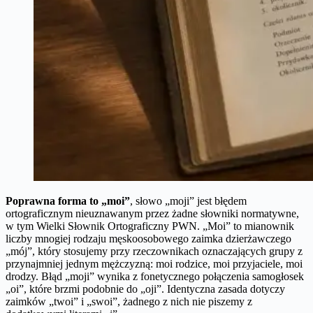
Poprawna forma to „moi”
, słowo „moji” jest błędem
ortograficznym nieuznawanym przez żadne słowniki normatywne,
w tym Wielki Słownik Ortograficzny PWN. „Moi” to mianownik
liczby mnogiej rodzaju męskoosobowego zaimka dzierżawczego
„mój”, który stosujemy przy rzeczownikach oznaczających grupy z
przynajmniej jednym mężczyzną: moi rodzice, moi przyjaciele, moi
drodzy. Błąd „moji” wynika z fonetycznego połączenia samogłosek
„oi”, które brzmi podobnie do „oji”. Identyczna zasada dotyczy
zaimków „twoi” i „swoi”, żadnego z nich nie piszemy z