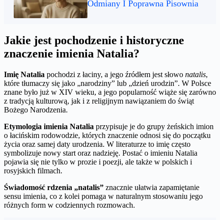
Odmiany I Poprawna Pisownia
Jakie jest pochodzenie i historyczne
znaczenie imienia Natalia?
Imię Natalia
pochodzi z łaciny, a jego źródłem jest słowo
natalis
,
które tłumaczy się jako „narodziny” lub „dzień urodzin”. W Polsce
znane było już w XIV wieku, a jego popularność wiąże się zarówno
z tradycją kulturową, jak i z religijnym nawiązaniem do świąt
Bożego Narodzenia.
Etymologia imienia Natalia
przypisuje je do grupy żeńskich imion
o łacińskim rodowodzie, których znaczenie odnosi się do początku
życia oraz samej daty urodzenia. W literaturze to imię często
symbolizuje nowy start oraz nadzieję. Postać o imieniu Natalia
pojawia się nie tylko w prozie i poezji, ale także w polskich i
rosyjskich filmach.
Świadomość rdzenia „natalis”
znacznie ułatwia zapamiętanie
sensu imienia, co z kolei pomaga w naturalnym stosowaniu jego
różnych form w codziennych rozmowach.