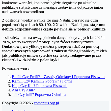
konkretne wartości, konieczne będzie sięgnięcie po aktualne
publikacje statystyczne zawierające zestawienia dotyczące imion
nadawanych noworodkom.
Z dostępnej wiedzy wynika, że imię Natalia cieszyło się dużą
popularnością w latach 80. i 90. XX wieku.
Nadal pozostaje ono
dobrze rozpoznawalne i często pojawia się w polskiej kulturze.
Jeśli zależy nam na uwzględnieniu danych dotyczących lat 2025 i
2026, warto skorzystać z oficjalnych źródeł statystycznych.
Dodatkową weryfikację można przeprowadzić za pomocą
specjalistycznych opracowań z zakresu filologii polskiej, takich
jak publikacje uniwersyteckie czy teksty redagowane przez
ekspertki w dziedzinie polonistyki.
Powiązane wpisy:
Emilii Czy Emili? – Zasady Odmiany I Poprawna Pisownia
Kamili Czy Kamilii? Poprawna Forma
Kaja Czy Kai? Poprawna Pisownia
Ani Czy Anii?
Juli Czy Julii? Poprawna Odmiana
Copyright © 2026 -
comenius.org.pl