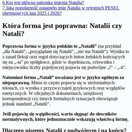
6
Kto jest główną patronką imienia Natalia?
7
Jaką popularność osiągnęło imię Natalia w rejestrach PESEL
obejmujących lata 2025 i 2026?
Która forma jest poprawna: Natalii czy
Natali?
Poprawna forma w języku polskim to „Natalii”
(na przykład
„dla Natalii”, „przyglądam się Natalii”, „nie ma Natalii”). Wynika to
z zasad fleksji oraz reguł dotyczących imion żeńskich kończących
się na „-ia” po spółgłosce, gdzie w dopełniaczu, celowniku i
miejscowniku liczby pojedynczej pojawia się podwójne „i” – „-ii”.
Natomiast forma „Natali” uważana jest w języku ogólnym za
niepoprawną.
Mimo to często pojawia się w nieformalnych
tekstach, co wynika z przyzwyczajeń językowych oraz względów
estetycznych. W oficjalnych dokumentach, urzędowej
korespondencji czy innych formalnych sytuacjach obowiązuje
jednak standard „Natalii”.
Jeśli pojawią się wątpliwości, warto sięgnąć do słowników
normatywnych, które jednoznacznie wskazują właściwą formę.
Dlaczego piszemy Natalii z podwójnym i na końcu?