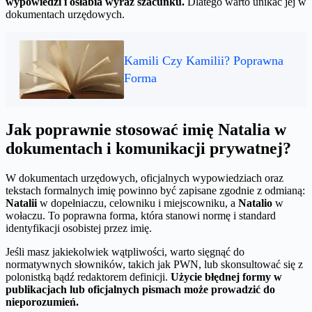
wypowiedzi i osłabia wyraz szacunku.
Dlatego warto unikać jej w
dokumentach urzędowych.
Kamili Czy Kamilii? Poprawna
Forma
Jak poprawnie stosować imię Natalia w
dokumentach i komunikacji prywatnej?
W dokumentach urzędowych, oficjalnych wypowiedziach oraz
tekstach formalnych imię powinno być zapisane zgodnie z odmianą:
Natalii
w dopełniaczu, celowniku i miejscowniku, a
Natalio
w
wołaczu. To poprawna forma, która stanowi normę i standard
identyfikacji osobistej przez imię.
Jeśli masz jakiekolwiek wątpliwości, warto sięgnąć do
normatywnych słowników, takich jak PWN, lub skonsultować się z
polonistką bądź redaktorem definicji.
Użycie błędnej formy w
publikacjach lub oficjalnych pismach może prowadzić do
nieporozumień.