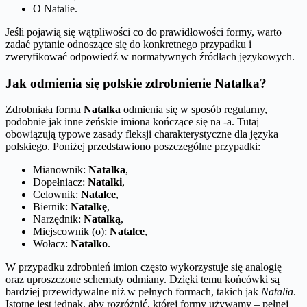
O Natalie.
Jeśli pojawią się wątpliwości co do prawidłowości formy, warto
zadać pytanie odnoszące się do konkretnego przypadku i
zweryfikować odpowiedź w normatywnych źródłach językowych.
Jak odmienia się polskie zdrobnienie Natalka?
Zdrobniała forma
Natalka
odmienia się w sposób regularny,
podobnie jak inne żeńskie imiona kończące się na -a. Tutaj
obowiązują typowe zasady fleksji charakterystyczne dla języka
polskiego. Poniżej przedstawiono poszczególne przypadki:
Mianownik:
Natalka
,
Dopełniacz:
Natalki
,
Celownik:
Natalce
,
Biernik:
Natalkę
,
Narzędnik:
Natalką
,
Miejscownik (o):
Natalce
,
Wołacz:
Natalko
.
W przypadku zdrobnień imion często wykorzystuje się analogię
oraz uproszczone schematy odmiany. Dzięki temu końcówki są
bardziej przewidywalne niż w pełnych formach, takich jak
Natalia
.
Istotne jest jednak, aby rozróżnić, której formy używamy – pełnej