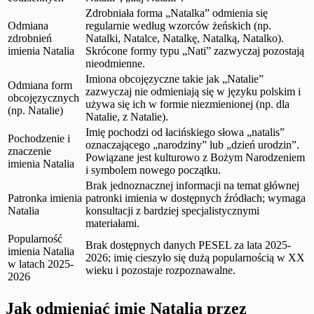
Zdrobniała forma „Natalka” odmienia się
Odmiana
regularnie według wzorców żeńskich (np.
zdrobnień
Natalki, Natalce, Natalkę, Natalką, Natalko).
imienia Natalia
Skrócone formy typu „Nati” zazwyczaj pozostają
nieodmienne.
Imiona obcojęzyczne takie jak „Natalie”
Odmiana form
zazwyczaj nie odmieniają się w języku polskim i
obcojęzycznych
używa się ich w formie niezmienionej (np. dla
(np. Natalie)
Natalie, z Natalie).
Imię pochodzi od łacińskiego słowa „natalis”
Pochodzenie i
oznaczającego „narodziny” lub „dzień urodzin”.
znaczenie
Powiązane jest kulturowo z Bożym Narodzeniem
imienia Natalia
i symbolem nowego początku.
Brak jednoznacznej informacji na temat głównej
Patronka imienia
patronki imienia w dostępnych źródłach; wymaga
Natalia
konsultacji z bardziej specjalistycznymi
materiałami.
Popularność
Brak dostępnych danych PESEL za lata 2025-
imienia Natalia
2026; imię cieszyło się dużą popularnością w XX
w latach 2025-
wieku i pozostaje rozpoznawalne.
2026
Jak odmieniać imię Natalia przez