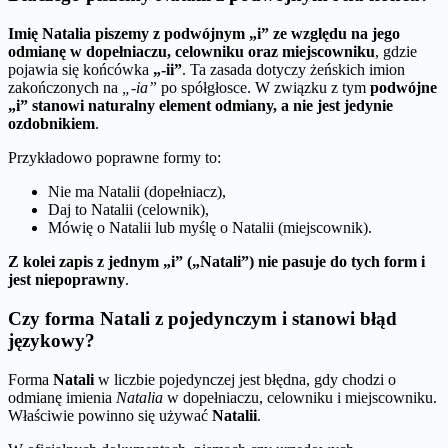
Imię Natalia piszemy z podwójnym „i” ze względu na jego
odmianę w dopełniaczu, celowniku oraz miejscowniku
, gdzie
pojawia się końcówka
„-ii”
. Ta zasada dotyczy żeńskich imion
zakończonych na
„-ia”
po spółgłosce. W związku z tym
podwójne
„i” stanowi naturalny element odmiany, a nie jest jedynie
ozdobnikiem
.
Przykładowo poprawne formy to:
Nie ma Natalii (dopełniacz),
Daj to Natalii (celownik),
Mówię o Natalii lub myślę o Natalii (miejscownik).
Z kolei zapis z jednym „i” („Natali”) nie pasuje do tych form i
jest niepoprawny
.
Czy forma Natali z pojedynczym i stanowi błąd
językowy?
Forma
Natali
w liczbie pojedynczej jest błędna, gdy chodzi o
odmianę imienia
Natalia
w dopełniaczu, celowniku i miejscowniku.
Właściwie powinno się używać
Natalii
.