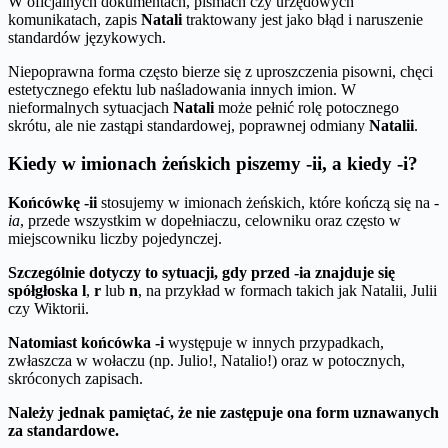
W oficjalnych dokumentach, pismach czy urzędowych
komunikatach, zapis
Natali
traktowany jest jako błąd i naruszenie
standardów językowych.
Niepoprawna forma często bierze się z uproszczenia pisowni, chęci
estetycznego efektu lub naśladowania innych imion. W
nieformalnych sytuacjach
Natali
może pełnić rolę potocznego
skrótu, ale nie zastąpi standardowej, poprawnej odmiany
Natalii
.
Kiedy w imionach żeńskich piszemy -ii, a kiedy -i?
Końcówkę -ii
stosujemy w imionach żeńskich, które kończą się na
-
ia
, przede wszystkim w dopełniaczu, celowniku oraz często w
miejscowniku liczby pojedynczej.
Szczególnie dotyczy to sytuacji, gdy przed -ia znajduje się
spółgłoska
l
,
r
lub
n
, na przykład w formach takich jak Natalii, Julii
czy Wiktorii.
Natomiast końcówka -i
występuje w innych przypadkach,
zwłaszcza w wołaczu (np. Julio!, Natalio!) oraz w potocznych,
skróconych zapisach.
Należy jednak pamiętać, że nie zastępuje ona form uznawanych
za standardowe.