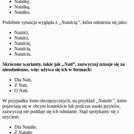
Natalkę,
Natalką,
Natalko.
Podobnie sytuacja wygląda z
„Natalcią”
, która odmienia się jako:
Natalci,
Natalci,
Natalcię,
Natalcią,
Natalciu.
Skrócone warianty, takie jak
„Nati”
, zazwyczaj uznaje się za
nieodmienne, więc używa się ich w formach:
Dla Nati,
Z Nati,
O Nati.
W przypadku form obcojęzycznych, na przykład
„Natalie”
, które
pojawiają się w obcym kontekście lub podczas nauki języków,
zazwyczaj nie poddaje się ich odmianie. Stąd spotykamy się z
użyciem:
Dla Natalie,
Z Natalie,