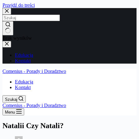
Przejdź do treści
Brak wyników
Edukacja
Kontakt
Comenius - Porady i Doradztwo
Edukacja
Kontakt
Szukaj
Comenius - Porady i Doradztwo
Menu
Natalii Czy Natali?