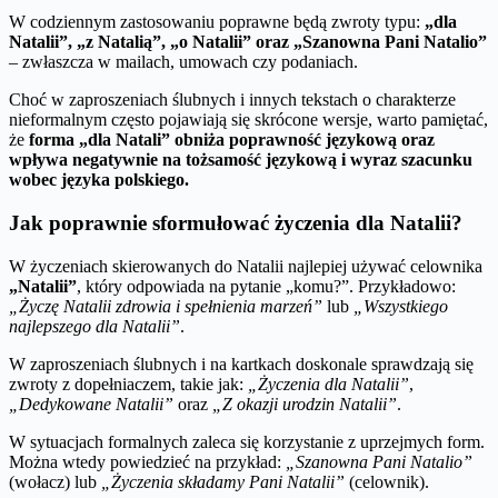
W codziennym zastosowaniu poprawne będą zwroty typu:
„dla
Natalii”, „z Natalią”, „o Natalii” oraz „Szanowna Pani Natalio”
– zwłaszcza w mailach, umowach czy podaniach.
Choć w zaproszeniach ślubnych i innych tekstach o charakterze
nieformalnym często pojawiają się skrócone wersje, warto pamiętać,
że
forma „dla Natali” obniża poprawność językową oraz
wpływa negatywnie na tożsamość językową i wyraz szacunku
wobec języka polskiego.
Jak poprawnie sformułować życzenia dla Natalii?
W życzeniach skierowanych do Natalii najlepiej używać celownika
„Natalii”
, który odpowiada na pytanie „komu?”. Przykładowo:
„Życzę Natalii zdrowia i spełnienia marzeń”
lub
„Wszystkiego
najlepszego dla Natalii”
.
W zaproszeniach ślubnych i na kartkach doskonale sprawdzają się
zwroty z dopełniaczem, takie jak:
„Życzenia dla Natalii”
,
„Dedykowane Natalii”
oraz
„Z okazji urodzin Natalii”
.
W sytuacjach formalnych zaleca się korzystanie z uprzejmych form.
Można wtedy powiedzieć na przykład:
„Szanowna Pani Natalio”
(wołacz) lub
„Życzenia składamy Pani Natalii”
(celownik).