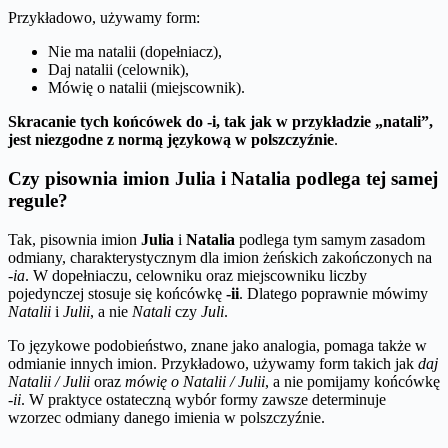
Przykładowo, używamy form:
Nie ma natalii (dopełniacz),
Daj natalii (celownik),
Mówię o natalii (miejscownik).
Skracanie tych końcówek do -i, tak jak w przykładzie „natali”,
jest niezgodne z normą językową w polszczyźnie
.
Czy pisownia imion Julia i Natalia podlega tej samej
regule?
Tak, pisownia imion
Julia
i
Natalia
podlega tym samym zasadom
odmiany, charakterystycznym dla imion żeńskich zakończonych na
-ia
. W dopełniaczu, celowniku oraz miejscowniku liczby
pojedynczej stosuje się końcówkę
-ii
. Dlatego poprawnie mówimy
Natalii
i
Julii
, a nie
Natali
czy
Juli
.
To językowe podobieństwo, znane jako analogia, pomaga także w
odmianie innych imion. Przykładowo, używamy form takich jak
daj
Natalii / Julii
oraz
mówię o Natalii / Julii
, a nie pomijamy końcówkę
-ii
. W praktyce ostateczną wybór formy zawsze determinuje
wzorzec odmiany danego imienia w polszczyźnie.