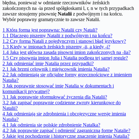
błędna, ponieważ w odmianie rzeczowników żeńskich
zakończonych na -ia przed spółgłoskami l, r, n w tych przypadkach
zawsze stosujemy pisownię
Natalii
z podwójnym i na końcu.
Wybór poprawny gramatycznie to zawsze Natalii.
1
Która forma jest poprawna: Natalii czy Natali?
1.1
Dlaczego piszemy Natalii z podwójnym i na końcu?
1.2
Czy forma Natali z pojedynczym i stanowi błąd językowy?
1.3
Kiedy w imionach żeńskich piszemy -ii, a kiedy -i?
1.4
Jaka jest główna zasada pisowni imion zakończonych na -lia?
1.5
Czy pisownia imion Julia i Natalia podlega tej samej regule?
2
Jak odmieniać imię Natalia przez przypadki?
2.1
Jak brzmi celownik i miejscownik imienia Natalia?
2.2
Jak odmieniają się oficjalne formy grzecznościowe z imieniem
Natalia?
3
Jak poprawnie stosować imię Natalia w dokumentach i
komunikacji prywatnej?
3.1
Jak poprawnie sformułować życzenia dla Natalii?
3.2
Jak zapisać poprawnie codzienne zwroty kierunkowe do
Natalii?
4
Jak odmieniają się zdrobnienia i obcojęzyczne wersje imienia
Natalia?
4.1
Jak odmienia się polskie zdrobnienie Natalka?
4.2
Jak poprawnie zapisać i odmienić zagraniczną formę Natalie?
5
Jakie jest pochodzenie i historyczne znaczenie imienia Natalia?