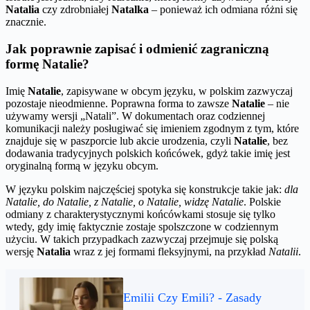
Natalia
czy zdrobniałej
Natalka
– ponieważ ich odmiana różni się
znacznie.
Jak poprawnie zapisać i odmienić zagraniczną
formę Natalie?
Imię
Natalie
, zapisywane w obcym języku, w polskim zazwyczaj
pozostaje nieodmienne. Poprawna forma to zawsze
Natalie
– nie
używamy wersji „Natali”. W dokumentach oraz codziennej
komunikacji należy posługiwać się imieniem zgodnym z tym, które
znajduje się w paszporcie lub akcie urodzenia, czyli
Natalie
, bez
dodawania tradycyjnych polskich końcówek, gdyż takie imię jest
oryginalną formą w języku obcym.
W języku polskim najczęściej spotyka się konstrukcje takie jak:
dla
Natalie, do Natalie, z Natalie, o Natalie, widzę Natalie
. Polskie
odmiany z charakterystycznymi końcówkami stosuje się tylko
wtedy, gdy imię faktycznie zostaje spolszczone w codziennym
użyciu. W takich przypadkach zazwyczaj przejmuje się polską
wersję
Natalia
wraz z jej formami fleksyjnymi, na przykład
Natalii
.
Emilii Czy Emili? - Zasady