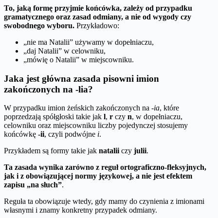
To, jaką formę przyjmie końcówka, zależy od przypadku
gramatycznego oraz zasad odmiany, a nie od wygody czy
swobodnego wyboru.
Przykładowo:
„nie ma Natalii” używamy w dopełniaczu,
„daj Natalii” w celowniku,
„mówię o Natalii” w miejscowniku.
Jaka jest główna zasada pisowni imion
zakończonych na -lia?
W przypadku imion żeńskich zakończonych na
-ia
, które
poprzedzają spółgłoski takie jak
l
,
r
czy
n
, w dopełniaczu,
celowniku oraz miejscowniku liczby pojedynczej stosujemy
końcówkę
-ii
, czyli podwójne
i
.
Przykładem są formy takie jak
natalii
czy
julii
.
Ta zasada wynika zarówno z reguł ortograficzno-fleksyjnych,
jak i z obowiązującej normy językowej, a nie jest efektem
zapisu „na słuch”
.
Reguła ta obowiązuje wtedy, gdy mamy do czynienia z imionami
własnymi i znamy konkretny przypadek odmiany.