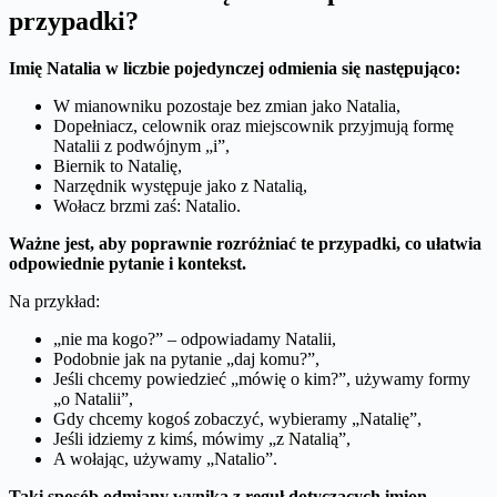
przypadki?
Imię Natalia w liczbie pojedynczej odmienia się następująco:
W mianowniku pozostaje bez zmian jako Natalia,
Dopełniacz, celownik oraz miejscownik przyjmują formę
Natalii z podwójnym „i”,
Biernik to Natalię,
Narzędnik występuje jako z Natalią,
Wołacz brzmi zaś: Natalio.
Ważne jest, aby poprawnie rozróżniać te przypadki, co ułatwia
odpowiednie pytanie i kontekst.
Na przykład:
„nie ma kogo?” – odpowiadamy Natalii,
Podobnie jak na pytanie „daj komu?”,
Jeśli chcemy powiedzieć „mówię o kim?”, używamy formy
„o Natalii”,
Gdy chcemy kogoś zobaczyć, wybieramy „Natalię”,
Jeśli idziemy z kimś, mówimy „z Natalią”,
A wołając, używamy „Natalio”.
Taki sposób odmiany wynika z reguł dotyczących imion