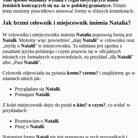
żeńskich kończących się na -ia w polskiej gramatyce.
Dzięki
temu możemy prawidłowo stosować formy w różnych kontekstach.
Jak brzmi celownik i miejscownik imienia Natalia?
W celowniku i miejscowniku imienia
Natalia
poprawną formą jest
Natalii
. Możemy więc powiedzieć „daję
Natalii
” w celowniku oraz
„myślę o
Natalii
” w miejscowniku. Ta odmiana jest zgodna z
zasadami języka polskiego i często pojawia się w oficjalnych
tekstach czy formalnych wypowiedziach, na przykład „dla
Natalii
”
albo „Pani
Natalii
”.
Celownik odpowiada na pytania
komu? czemu?
i znajdziemy go w
zdaniach takich jak:
Przyglądam się
Natalii
,
Pomagam
Natalii
.
Z kolei miejscownik służy do pytań
o kim? o czym?
, co widać w
przykładach:
Rozmawiam o
Natalii
,
Piszę o
Natalii
.
Natomiast forma
Natali
nie jest poprawna w tych przypadkach i