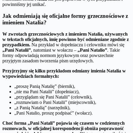
powinniśmy jej unikać.
Jak odmieniają się oficjalne formy grzecznościowe z
imieniem Natalia?
W zwrotach grzecznościowych z imieniem Natalia, używanych
w tekstach oficjalnych, imię powinno być odmieniane zgodnie z
przypadkiem.
Na przykład w dopełniaczu i celowniku mówi się
„Pani Natalii”
, natomiast w wołaczu –
„Pani Natalio”
. Takie
formy odpowiadają normom językowym oraz powszechnie
przyjętym zasadom tworzenia pism urzędowych.
Przyjrzyjmy się kilku przykładom odmiany imienia Natalia w
wypowiedziach formalnych:
„proszę Panią Natalię” (biernik),
„nie ma Pani Natalii” (dopełniacz),
„przyglądam się Pani Natalii” (celownik),
„rozmawiam o Pani Natalii” (miejscownik),
„z Panią Natalią” (narzędnik),
„Pani Natalio, proszę podpisać” (wołacz).
Choć forma „Pani Natali” pojawia się czasem w codziennych
rozmowach, w oficjalnej korespondencji obniża poprawność