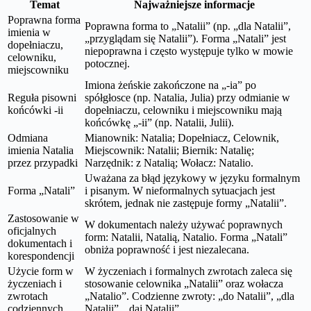
Temat
Najważniejsze informacje
Poprawna forma
Poprawna forma to „Natalii” (np. „dla Natalii”,
imienia w
„przyglądam się Natalii”). Forma „Natali” jest
dopełniaczu,
niepoprawna i często występuje tylko w mowie
celowniku,
potocznej.
miejscowniku
Imiona żeńskie zakończone na „-ia” po
Reguła pisowni
spółgłosce (np. Natalia, Julia) przy odmianie w
końcówki -ii
dopełniaczu, celowniku i miejscowniku mają
końcówkę „-ii” (np. Natalii, Julii).
Odmiana
Mianownik: Natalia; Dopełniacz, Celownik,
imienia Natalia
Miejscownik: Natalii; Biernik: Natalię;
przez przypadki
Narzędnik: z Natalią; Wołacz: Natalio.
Uważana za błąd językowy w języku formalnym
Forma „Natali”
i pisanym. W nieformalnych sytuacjach jest
skrótem, jednak nie zastępuje formy „Natalii”.
Zastosowanie w
W dokumentach należy używać poprawnych
oficjalnych
form: Natalii, Natalią, Natalio. Forma „Natali”
dokumentach i
obniża poprawność i jest niezalecana.
korespondencji
Użycie form w
W życzeniach i formalnych zwrotach zaleca się
życzeniach i
stosowanie celownika „Natalii” oraz wołacza
zwrotach
„Natalio”. Codzienne zwroty: „do Natalii”, „dla
codziennych
Natalii”, „daj Natalii”.