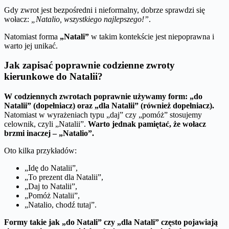
Gdy zwrot jest bezpośredni i nieformalny, dobrze sprawdzi się
wołacz:
„Natalio, wszystkiego najlepszego!”
.
Natomiast forma
„Natali”
w takim kontekście jest niepoprawna i
warto jej unikać.
Jak zapisać poprawnie codzienne zwroty
kierunkowe do Natalii?
W codziennych zwrotach poprawnie używamy form: „do
Natalii” (dopełniacz) oraz „dla Natalii” (również dopełniacz).
Natomiast w wyrażeniach typu „daj” czy „pomóż” stosujemy
celownik, czyli „Natalii”.
Warto jednak pamiętać, że wołacz
brzmi inaczej – „Natalio”.
Oto kilka przykładów:
„Idę do Natalii”,
„To prezent dla Natalii”,
„Daj to Natalii”,
„Pomóż Natalii”,
„Natalio, chodź tutaj”.
Formy takie jak „do Natali” czy „dla Natali” często pojawiają