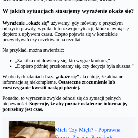
W jakich sytuacjach stosujemy wyrażenie okaże się?
Wyrażenie „okaże się”
używamy, gdy mówimy o przyszłym
odkryciu prawdy, wyniku lub rozwoju sytuacji, które ujawnią się
dopiero z upływem czasu. Często pojawia się w kontekście
przewidywań czy oczekiwań na rezultat.
Na przykład, można stwierdzić:
„Za kilka dni dowiemy się, kto wygrał konkurs,”
„Dopiero później przekonamy się, czy decyzja była słuszna.”
W obu tych zdaniach fraza
„okaże się”
akcentuje, że aktualne
informacje są niekompletne.
Ostateczne zrozumienie lub
rozstrzyganie kwestii nastąpi później.
Ponadto, to wyrażenie zwykle odnosi się do sytuacji pełnych
niepewności.
Sugeruje, że aby poznać ostateczne informacje,
potrzebny jest czas.
Mieli Czy Mięli? - Poprawna
Forma, Zasady, Przykłady