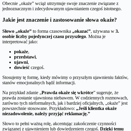
Obecnie „okaże” wciąż utrzymuje swoje znaczenie związane z
jednoznacznym i zdecydowanym ujawnianiem czegoś istotnego.
Jakie jest znaczenie i zastosowanie słowa okaże?
Słowo „okaże”
to forma czasownika
„okazać”
, używana w
3.
osobie liczby pojedynczej czasu przyszłego
. Można je
interpretować jako:
pokaże
,
przedstawi
,
ujawni
,
dowieść
czegoś.
Stosujemy tę formę, kiedy mówimy o przyszłym ujawnieniu faktów,
stanów emocjonalnych bądź informacji.
Na przykład zdanie „
Prawda okaże się wkrótce
” sugeruje, że
prawda zostanie ujawniona niebawem. W codziennych rozmowach,
zarówno tych nieformalnych, jak i bardziej oficjalnych, „okaże” jest
powszechnie stosowane. Przykładowo:
„Jeśli klientka okaże
niezadowolenie, należy przyjąć reklamację.”
Słowo to pełni ważną rolę, akcentując zakończenie czynności
związanej z ujawnieniem lub dowiedzeniem czegoś.
Dzięki temu