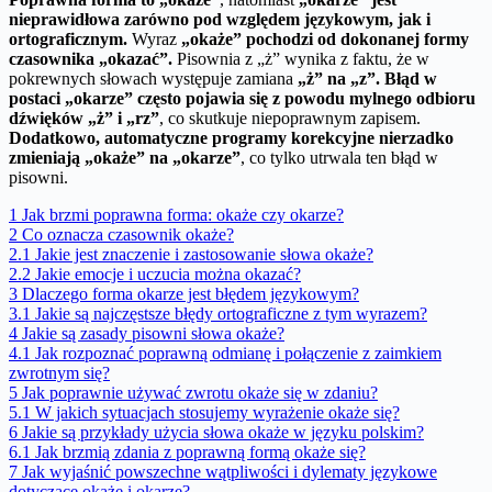
nieprawidłowa zarówno pod względem językowym, jak i
ortograficznym.
Wyraz
„okaże” pochodzi od dokonanej formy
czasownika „okazać”.
Pisownia z „ż” wynika z faktu, że w
pokrewnych słowach występuje zamiana
„ż” na „z”.
Błąd w
postaci „okarze” często pojawia się z powodu mylnego odbioru
dźwięków „ż” i „rz”
, co skutkuje niepoprawnym zapisem.
Dodatkowo, automatyczne programy korekcyjne nierzadko
zmieniają „okaże” na „okarze”
, co tylko utrwala ten błąd w
pisowni.
1
Jak brzmi poprawna forma: okaże czy okarze?
2
Co oznacza czasownik okaże?
2.1
Jakie jest znaczenie i zastosowanie słowa okaże?
2.2
Jakie emocje i uczucia można okazać?
3
Dlaczego forma okarze jest błędem językowym?
3.1
Jakie są najczęstsze błędy ortograficzne z tym wyrazem?
4
Jakie są zasady pisowni słowa okaże?
4.1
Jak rozpoznać poprawną odmianę i połączenie z zaimkiem
zwrotnym się?
5
Jak poprawnie używać zwrotu okaże się w zdaniu?
5.1
W jakich sytuacjach stosujemy wyrażenie okaże się?
6
Jakie są przykłady użycia słowa okaże w języku polskim?
6.1
Jak brzmią zdania z poprawną formą okaże się?
7
Jak wyjaśnić powszechne wątpliwości i dylematy językowe
dotyczące okaże i okarze?