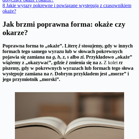
8
Jakie wyrazy pokrewne i powiązane występują z czasownikiem
okaże?
Jak brzmi poprawna forma: okaże czy
okarze?
Poprawna forma to „okaże”.
Literę
ż
stosujemy, gdy w innych
formach tego samego wyrazu lub w słowach pokrewnych
pojawia się zamiana na
g
,
h
,
z
,
s
albo
zi
.
Przykładowo „okaże”
wiążemy z „okazywać”, gdzie
ż
zmienia się na
z
.
Z kolei
rz
piszemy, gdy w pokrewnych wyrazach lub formach tego słowa
występuje zamiana na
r
.
Dobrym przykładem jest „morze” i
jego przymiotnik „morski”.