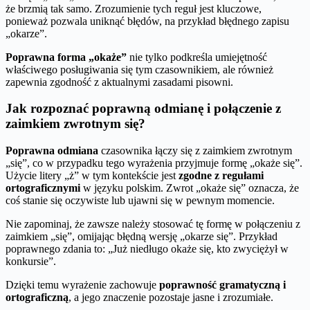
że brzmią tak samo. Zrozumienie tych reguł jest kluczowe,
ponieważ pozwala uniknąć błędów, na przykład błędnego zapisu
„okarze”.
Poprawna forma „okaże”
nie tylko podkreśla umiejętność
właściwego posługiwania się tym czasownikiem, ale również
zapewnia zgodność z aktualnymi zasadami pisowni.
Jak rozpoznać poprawną odmianę i połączenie z
zaimkiem zwrotnym się?
Poprawna odmiana
czasownika łączy się z zaimkiem zwrotnym
„się”, co w przypadku tego wyrażenia przyjmuje formę „okaże się”.
Użycie litery „ż” w tym kontekście jest
zgodne z regułami
ortograficznymi
w języku polskim. Zwrot „okaże się” oznacza, że
coś stanie się oczywiste lub ujawni się w pewnym momencie.
Nie zapominaj, że zawsze należy stosować tę formę w połączeniu z
zaimkiem „się”, omijając błędną wersję „okarze się”. Przykład
poprawnego zdania to: „Już niedługo okaże się, kto zwyciężył w
konkursie”.
Dzięki temu wyrażenie zachowuje
poprawność gramatyczną i
ortograficzną
, a jego znaczenie pozostaje jasne i zrozumiałe.