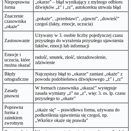
Niepoprawna
„okarze” – błąd wynikający z mylnego odbioru
forma
dźwięków „ż” i „rz”, autokorekta utrwala błąd
Znaczenie
„pokaże”, „przedstawi”, „ujawni”, „dowieść”
czasownika
czegoś (fakty, emocje, uczucia)
„okaże”
Używany w 3. osobie liczby pojedynczej czasu
Zastosowanie
przyszłego do wyrażenia przyszłego ujawnienia
faktów, emocji lub informacji
Emocje i
radość, smutek, złość, niezadowolenie,
uczucia, które
zdziwienie
można okazać
Błędy
Najczęstszy błąd to „okarze” zamiast „okaże” z
ortograficzne
powodu podobieństwa dźwiękowego „ż” i „rz”
W formach czasownika „okazać” występuje
Zasady
zasada wymiany „ż” na „z”, więc 3. os. lp. czasu
pisowni
przyszłego to „okaże”
Poprawna
„okaże się” – prawidłowa forma, używana do
forma z
podkreślenia ujawnienia się czegoś, np.
zaimkiem
„Wkrótce okaże się prawda”
zwrotnym