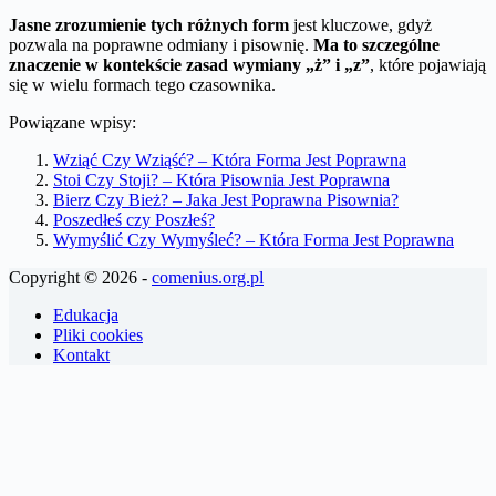
Jasne zrozumienie tych różnych form
jest kluczowe, gdyż
pozwala na poprawne odmiany i pisownię.
Ma to szczególne
znaczenie w kontekście zasad wymiany „ż” i „z”
, które pojawiają
się w wielu formach tego czasownika.
Powiązane wpisy:
Wziąć Czy Wziąść? – Która Forma Jest Poprawna
Stoi Czy Stoji? – Która Pisownia Jest Poprawna
Bierz Czy Bież? – Jaka Jest Poprawna Pisownia?
Poszedłeś czy Poszłeś?
Wymyślić Czy Wymyśleć? – Która Forma Jest Poprawna
Copyright © 2026 -
comenius.org.pl
Edukacja
Pliki cookies
Kontakt