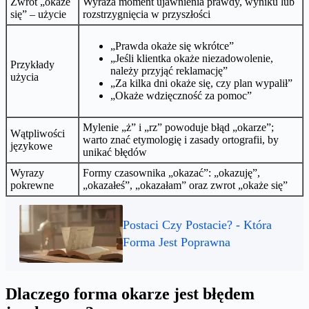
Zwrot „okaże
Wyraża moment ujawnienia prawdy, wyniku lub
się” – użycie
rozstrzygnięcia w przyszłości
„Prawda okaże się wkrótce”
„Jeśli klientka okaże niezadowolenie,
Przykłady
należy przyjąć reklamację”
użycia
„Za kilka dni okaże się, czy plan wypalił”
„Okaże wdzięczność za pomoc”
Mylenie „ż” i „rz” powoduje błąd „okarze”;
Wątpliwości
warto znać etymologię i zasady ortografii, by
językowe
unikać błędów
Wyrazy
Formy czasownika „okazać”: „okazuję”,
pokrewne
„okazałeś”, „okazałam” oraz zwrot „okaże się”
Postaci Czy Postacie? - Która
Forma Jest Poprawna
Dlaczego forma okarze jest błędem