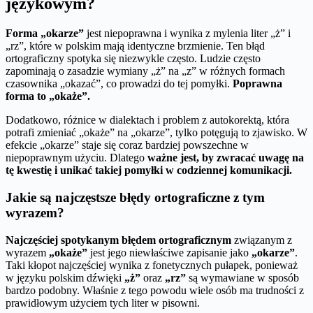
językowym?
Forma „okarze”
jest niepoprawna i wynika z mylenia liter „ż” i
„rz”, które w polskim mają identyczne brzmienie. Ten błąd
ortograficzny spotyka się niezwykle często. Ludzie często
zapominają o zasadzie wymiany „ż” na „z” w różnych formach
czasownika „okazać”, co prowadzi do tej pomyłki.
Poprawna
forma to „okaże”.
Dodatkowo, różnice w dialektach i problem z autokorektą, która
potrafi zmieniać „okaże” na „okarze”, tylko potęgują to zjawisko. W
efekcie „okarze” staje się coraz bardziej powszechne w
niepoprawnym użyciu. Dlatego
ważne jest, by zwracać uwagę na
tę kwestię i unikać takiej pomyłki w codziennej komunikacji.
Jakie są najczęstsze błędy ortograficzne z tym
wyrazem?
Najczęściej spotykanym błędem ortograficznym
związanym z
wyrazem
„okaże”
jest jego niewłaściwe zapisanie jako
„okarze”
.
Taki kłopot najczęściej wynika z fonetycznych pułapek, ponieważ
w języku polskim dźwięki
„ż”
oraz
„rz”
są wymawiane w sposób
bardzo podobny. Właśnie z tego powodu wiele osób ma trudności z
prawidłowym użyciem tych liter w pisowni.