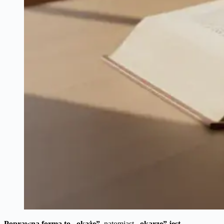
Poprawna forma to „okaże”
, natomiast
„okarze” jest