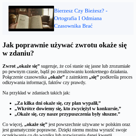
Bierzesz Czy Bieżesz? -
Ortografia I Odmiana
Czasownika Brać
Jak poprawnie używać zwrotu okaże się
w zdaniu?
Zwrot „okaże się”
sugeruje, że coś stanie się jasne lub zrozumiałe
po pewnym czasie, bądź po zrealizowaniu konkretnego działania.
Połączenie czasownika
„okaże”
z zaimkiem
„się”
podkreśla proces
odkrywania informacji, faktów czy prawdy.
Na przykład w zdaniach takich jak:
„Za kilka dni okaże się, czy plan wypalił,”
„Wkrótce dowiemy się, kto zwyciężył w konkursie,”
„Okaże się, czy nasze przypuszczenia były słuszne.”
Co więcej,
„okaże się”
jest powszechnie używane w polskim oraz
jest gramatycznie poprawne. Dzięki niemu można wyrazić swoje
oczekiwania co do wyniku lub rozwiązania danej kwestii.