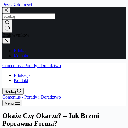
Przejdź do treści
Brak wyników
Edukacja
Kontakt
Comenius - Porady i Doradztwo
Edukacja
Kontakt
Szukaj
Comenius - Porady i Doradztwo
Menu
Okaże Czy Okarze? – Jak Brzmi
Poprawna Forma?