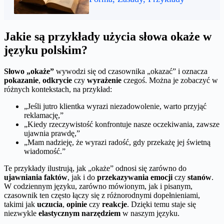
Jakie są przykłady użycia słowa okaże w
języku polskim?
Słowo „okaże”
wywodzi się od czasownika „okazać” i oznacza
pokazanie
,
odkrycie
czy
wyrażenie
czegoś. Można je zobaczyć w
różnych kontekstach, na przykład:
„Jeśli jutro klientka wyrazi niezadowolenie, warto przyjąć
reklamację,”
„Kiedy rzeczywistość konfrontuje nasze oczekiwania, zawsze
ujawnia prawdę,”
„Mam nadzieję, że wyrazi radość, gdy przekażę jej świetną
wiadomość.”
Te przykłady ilustrują, jak „okaże” odnosi się zarówno do
ujawniania faktów
, jak i do
przekazywania emocji
czy
stanów
.
W codziennym języku, zarówno mówionym, jak i pisanym,
czasownik ten często łączy się z różnorodnymi dopełnieniami,
takimi jak
uczucia
,
opinie
czy
reakcje
. Dzięki temu staje się
niezwykle
elastycznym narzędziem
w naszym języku.