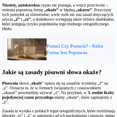
Niestety, autokorekta
często nie pomaga, a wręcz przeciwnie –
zmienia poprawną formę
„okaże”
w błędną
„okarze”
. Przyczyny
tych pomyłek są różnorodne; wiele osób nie zna zasad dotyczących
użycia
„ż”
i
„rz”
, a dodatkowo występują także różnice dialektalne,
które potęgują ryzyko popełnienia tego trudnego ortograficznego
błędu.
Postaci Czy Postacie? - Która
Forma Jest Poprawna
Jakie są zasady pisowni słowa okaże?
Pisownia
słowa „
okaże
” opiera się na zasadzie wymiany „ż” na
„z”. Oznacza to, że w formach związanych z czasownikiem
„okazać” powinniśmy używać „ż”. Na przykład, w
3. osobie liczby
pojedynczej czasu przyszłego
mamy „okaże”, które zapisujemy z
„ż”.
Zasada ta wynika z polskich reguł ortograficznych, które rozróżniają
dźwięki „rz” i „ż” w zależności od ich pochodzenia i pisowni, mimo