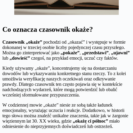
Co oznacza czasownik okaże?
Czasownik „okaże”
pochodzi od „okazać” i występuje w formie
dokonanej w trzeciej osobie liczby pojedynczej czasu przyszłego.
Można go zinterpretować jako
„pokaże”
,
„przedstawi”
,
„ujawni”
lub
„dowieść”
czegoś, na przykład emocji, uczuć czy faktów.
Kiedy używamy „okaże”, koncentrujemy się na dostarczaniu
dowodów lub wykazywaniu konkretnego stanu rzeczy. To z kolei
umożliwia weryfikację naszych oczekiwań oraz odkrywanie
prawdy. Dlatego czasownik ten często pojawia się w kontekście
nadchodzących wydarzeń, które mogą potwierdzić lub obalić
wcześniej sformułowane przypuszczenia.
W codziennej mowie „okaże” niesie ze sobą także ładunek
emocjonalny, wyrażając uczucia i reakcje. Dodatkowo, w historii
tego słowa można znaleźć unikalne znaczenia, takie jak w żargonie
więziennym lat 30. XX wieku, gdzie
„okażę ci północ”
miało
odniesienie do nieprzyjemnych doświadczeń lub ostrzeżeń.