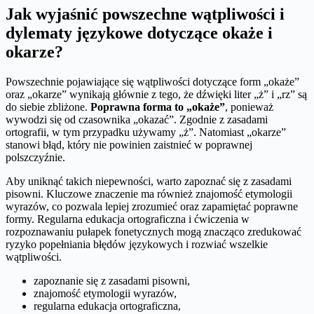
Jak wyjaśnić powszechne wątpliwości i
dylematy językowe dotyczące okaże i
okarze?
Powszechnie pojawiające się wątpliwości dotyczące form „okaże”
oraz „okarze” wynikają głównie z tego, że dźwięki liter „ż” i „rz” są
do siebie zbliżone.
Poprawna forma to „okaże”
, ponieważ
wywodzi się od czasownika „okazać”. Zgodnie z zasadami
ortografii, w tym przypadku używamy „ż”. Natomiast „okarze”
stanowi błąd, który nie powinien zaistnieć w poprawnej
polszczyźnie.
Aby uniknąć takich niepewności, warto zapoznać się z zasadami
pisowni. Kluczowe znaczenie ma również znajomość etymologii
wyrazów, co pozwala lepiej zrozumieć oraz zapamiętać poprawne
formy. Regularna edukacja ortograficzna i ćwiczenia w
rozpoznawaniu pułapek fonetycznych mogą znacząco zredukować
ryzyko popełniania błędów językowych i rozwiać wszelkie
wątpliwości.
zapoznanie się z zasadami pisowni,
znajomość etymologii wyrazów,
regularna edukacja ortograficzna,