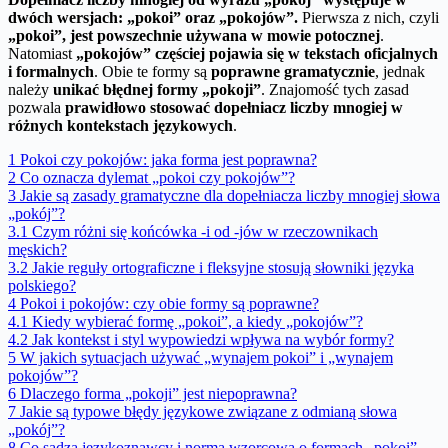
dwóch wersjach: „pokoi” oraz „pokojów”.
Pierwsza z nich, czyli
„pokoi”, jest powszechnie używana w mowie potocznej
.
Natomiast
„pokojów” częściej pojawia się w tekstach oficjalnych
i formalnych
. Obie te formy są
poprawne gramatycznie
, jednak
należy
unikać błędnej formy „pokoji”
. Znajomość tych zasad
pozwala
prawidłowo stosować dopełniacz liczby mnogiej w
różnych kontekstach językowych
.
1
Pokoi czy pokojów: jaka forma jest poprawna?
2
Co oznacza dylemat „pokoi czy pokojów”?
3
Jakie są zasady gramatyczne dla dopełniacza liczby mnogiej słowa
„pokój”?
3.1
Czym różni się końcówka -i od -jów w rzeczownikach
męskich?
3.2
Jakie reguły ortograficzne i fleksyjne stosują słowniki języka
polskiego?
4
Pokoi i pokojów: czy obie formy są poprawne?
4.1
Kiedy wybierać formę „pokoi”, a kiedy „pokojów”?
4.2
Jak kontekst i styl wypowiedzi wpływa na wybór formy?
5
W jakich sytuacjach używać „wynajem pokoi” i „wynajem
pokojów”?
6
Dlaczego forma „pokoji” jest niepoprawna?
7
Jakie są typowe błędy językowe związane z odmianą słowa
„pokój”?
8
Co sądzą językoznawcy i norma wzorcowa o formach „pokoi”