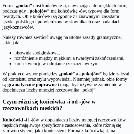
Forma
„pokoi”
nosi końcówkę -i, nawiązującą do miękkich form,
podczas gdy
„pokojów”
ma końcówkę -ów, typową dla form
twardych. Obie końcówki są zgodne z uznawanymi zasadami
języka polskiego i potwierdzone w słownikach oraz badaniach
językoznawców.
Należy również zwrócić uwagę na istotne zasady gramatyczne,
takie jak:
pisownia spółgłoskowa,
rozróżnienie między miękkimi a twardymi zakończeniami,
konsekwencje w odmianie rzeczoznawczym.
W praktyce wybór pomiędzy
„pokoi”
a
„pokojów”
będzie zależał
od kontekstu oraz stylu wypowiedzi. Niemniej jednak, obie formy
są
gramatycznie poprawne
i mogą być używane zamiennie w
dopełniaczu liczby mnogiej rzeczownika „pokój”.
Czym różni się końcówka -i od -jów w
rzeczownikach męskich?
Końcówki
-i i -jów w dopełniaczu liczby mnogiej rzeczowników
męskich mają swoje specyficzne zastosowania, które różnią się
zarówno stylem, jak i kontekstem. Forma z końcówką -i, na