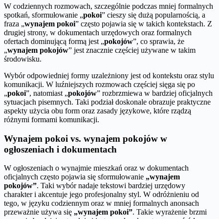
W codziennych rozmowach, szczególnie podczas mniej formalnych
spotkań, sformułowanie „
pokoi
” cieszy się dużą popularnością, a
fraza „
wynajem pokoi
” często pojawia się w takich kontekstach. Z
drugiej strony, w dokumentach urzędowych oraz formalnych
ofertach dominującą formą jest „
pokojów
”, co sprawia, że
„
wynajem pokojów
” jest znacznie częściej używane w takim
środowisku.
Wybór odpowiedniej formy uzależniony jest od kontekstu oraz stylu
komunikacji. W luźniejszych rozmowach częściej sięga się po
„
pokoi
”, natomiast „
pokojów
” rozbrzmiewa w bardziej oficjalnych
sytuacjach pisemnych. Taki podział doskonale obrazuje praktyczne
aspekty użycia obu form oraz zasady językowe, które rządzą
różnymi formami komunikacji.
Wynajem pokoi vs. wynajem pokojów w
ogłoszeniach i dokumentach
W ogłoszeniach o wynajmie mieszkań oraz w dokumentach
oficjalnych często pojawia się sformułowanie
„wynajem
pokojów”
. Taki wybór nadaje tekstowi bardziej urzędowy
charakter i akcentuje jego profesjonalny styl. W odróżnieniu od
tego, w języku codziennym oraz w mniej formalnych anonsach
przeważnie używa się
„wynajem pokoi”
. Takie wyrażenie brzmi