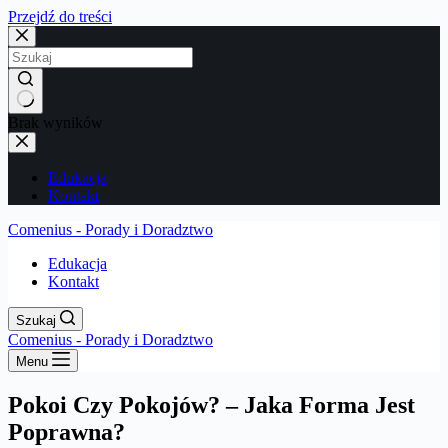
Przejdź do treści
Brak wyników
Edukacja
Kontakt
Comenius - Porady i Doradztwo
Edukacja
Kontakt
Szukaj
Comenius - Porady i Doradztwo
Menu
Pokoi Czy Pokojów? – Jaka Forma Jest
Poprawna?