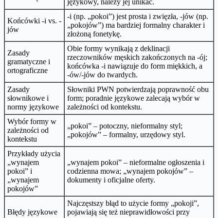
językowy, należy jej unikać.
-i (np. „pokoi”) jest prosta i zwięzła, -jów (np.
Końcówki -i vs. -
„pokojów”) ma bardziej formalny charakter i
jów
złożoną fonetykę.
Obie formy wynikają z deklinacji
Zasady
rzeczowników męskich zakończonych na -ój;
gramatyczne i
końcówka -i nawiązuje do form miękkich, a
ortograficzne
-ów/-jów do twardych.
Zasady
Słowniki PWN potwierdzają poprawność obu
słownikowe i
form; poradnie językowe zalecają wybór w
normy językowe
zależności od kontekstu.
Wybór formy w
„pokoi” – potoczny, nieformalny styl;
zależności od
„pokojów” – formalny, urzędowy styl.
kontekstu
Przykłady użycia
„wynajem
„wynajem pokoi” – nieformalne ogłoszenia i
pokoi” i
codzienna mowa; „wynajem pokojów” –
„wynajem
dokumenty i oficjalne oferty.
pokojów”
Najczęstszy błąd to użycie formy „pokoji”,
Błędy językowe
pojawiają się też nieprawidłowości przy