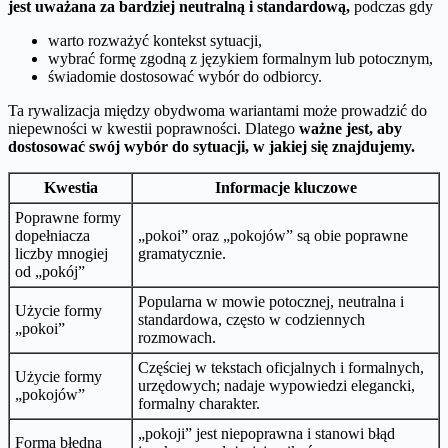
jest uważana za bardziej neutralną i standardową,
podczas gdy
warto rozważyć kontekst sytuacji,
wybrać formę zgodną z językiem formalnym lub potocznym,
świadomie dostosować wybór do odbiorcy.
Ta rywalizacja między obydwoma wariantami może prowadzić do
niepewności w kwestii poprawności. Dlatego
ważne jest, aby
dostosować swój wybór do sytuacji, w jakiej się znajdujemy.
Kwestia
Informacje kluczowe
Poprawne formy
dopełniacza
„pokoi” oraz „pokojów” są obie poprawne
liczby mnogiej
gramatycznie.
od „pokój”
Popularna w mowie potocznej, neutralna i
Użycie formy
standardowa, często w codziennych
„pokoi”
rozmowach.
Częściej w tekstach oficjalnych i formalnych,
Użycie formy
urzędowych; nadaje wypowiedzi elegancki,
„pokojów”
formalny charakter.
„pokoji” jest niepoprawna i stanowi błąd
Forma błędna