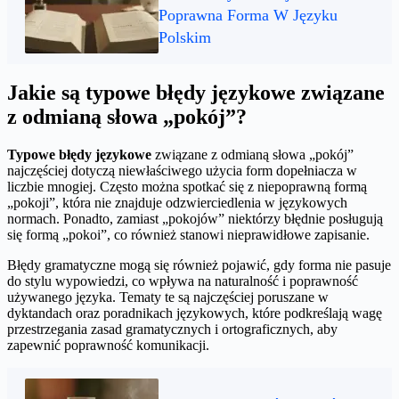
Poprawna Forma W Języku
Polskim
Jakie są typowe błędy językowe związane
z odmianą słowa „pokój”?
Typowe błędy językowe
związane z odmianą słowa „pokój”
najczęściej dotyczą niewłaściwego użycia form dopełniacza w
liczbie mnogiej. Często można spotkać się z niepoprawną formą
„pokoji”, która nie znajduje odzwierciedlenia w językowych
normach. Ponadto, zamiast „pokojów” niektórzy błędnie posługują
się formą „pokoi”, co również stanowi nieprawidłowe zapisanie.
Błędy gramatyczne mogą się również pojawić, gdy forma nie pasuje
do stylu wypowiedzi, co wpływa na naturalność i poprawność
używanego języka. Tematy te są najczęściej poruszane w
dyktandach oraz poradnikach językowych, które podkreślają wagę
przestrzegania zasad gramatycznych i ortograficznych, aby
zapewnić poprawność komunikacji.