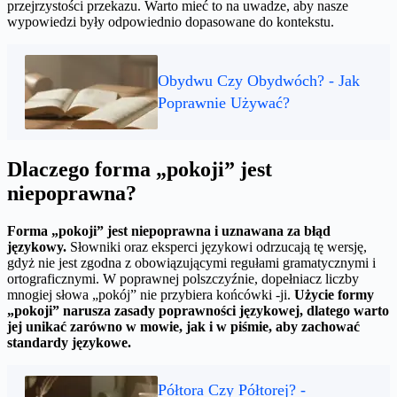
przejrzystości przekazu. Warto mieć to na uwadze, aby nasze
wypowiedzi były odpowiednio dopasowane do kontekstu.
Obydwu Czy Obydwóch? - Jak
Poprawnie Używać?
Dlaczego forma „pokoji” jest
niepoprawna?
Forma „pokoji” jest niepoprawna i uznawana za błąd
językowy.
Słowniki oraz eksperci językowi odrzucają tę wersję,
gdyż nie jest zgodna z obowiązującymi regułami gramatycznymi i
ortograficznymi. W poprawnej polszczyźnie, dopełniacz liczby
mnogiej słowa „pokój” nie przybiera końcówki -ji.
Użycie formy
„pokoji” narusza zasady poprawności językowej, dlatego warto
jej unikać zarówno w mowie, jak i w piśmie, aby zachować
standardy językowe.
Półtora Czy Półtorej? -