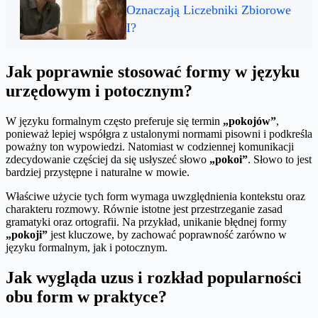
Oznaczają Liczebniki Zbiorowe
I?
Jak poprawnie stosować formy w języku
urzędowym i potocznym?
W języku formalnym często preferuje się termin
„pokojów”
,
ponieważ lepiej współgra z ustalonymi normami pisowni i podkreśla
poważny ton wypowiedzi. Natomiast w codziennej komunikacji
zdecydowanie częściej da się usłyszeć słowo
„pokoi”
. Słowo to jest
bardziej przystępne i naturalne w mowie.
Właściwe użycie tych form wymaga uwzględnienia kontekstu oraz
charakteru rozmowy. Równie istotne jest przestrzeganie zasad
gramatyki oraz ortografii. Na przykład, unikanie błędnej formy
„pokoji”
jest kluczowe, by zachować poprawność zarówno w
języku formalnym, jak i potocznym.
Jak wygląda uzus i rozkład popularności
obu form w praktyce?