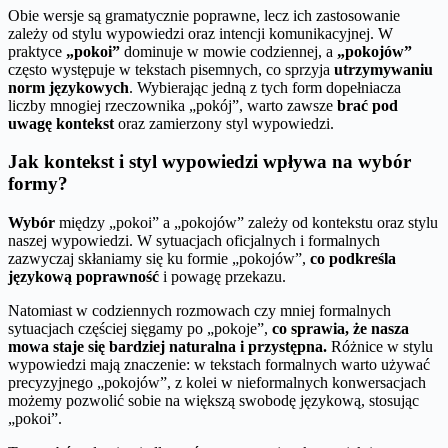
Obie wersje są gramatycznie poprawne, lecz ich zastosowanie
zależy od stylu wypowiedzi oraz intencji komunikacyjnej. W
praktyce
„pokoi”
dominuje w mowie codziennej, a
„pokojów”
często występuje w tekstach pisemnych, co sprzyja
utrzymywaniu
norm językowych
. Wybierając jedną z tych form dopełniacza
liczby mnogiej rzeczownika „pokój”, warto zawsze
brać pod
uwagę kontekst
oraz zamierzony styl wypowiedzi.
Jak kontekst i styl wypowiedzi wpływa na wybór
formy?
Wybór
między „pokoi” a „pokojów” zależy od kontekstu oraz stylu
naszej wypowiedzi. W sytuacjach oficjalnych i formalnych
zazwyczaj skłaniamy się ku formie „pokojów”,
co podkreśla
językową poprawność
i powagę przekazu.
Natomiast w codziennych rozmowach czy mniej formalnych
sytuacjach częściej sięgamy po „pokoje”,
co sprawia, że nasza
mowa staje się bardziej naturalna i przystępna.
Różnice w stylu
wypowiedzi mają znaczenie: w tekstach formalnych warto używać
precyzyjnego „pokojów”, z kolei w nieformalnych konwersacjach
możemy pozwolić sobie na większą swobodę językową, stosując
„pokoi”.