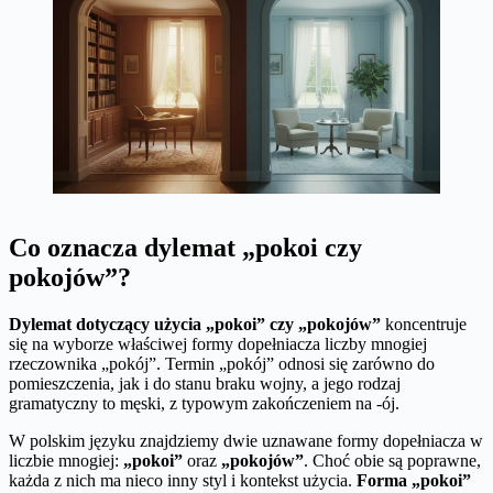
Co oznacza dylemat „pokoi czy
pokojów”?
Dylemat dotyczący użycia „pokoi” czy „pokojów”
koncentruje
się na wyborze właściwej formy dopełniacza liczby mnogiej
rzeczownika „pokój”. Termin „pokój” odnosi się zarówno do
pomieszczenia, jak i do stanu braku wojny, a jego rodzaj
gramatyczny to męski, z typowym zakończeniem na -ój.
W polskim języku znajdziemy dwie uznawane formy dopełniacza w
liczbie mnogiej:
„pokoi”
oraz
„pokojów”
. Choć obie są poprawne,
każda z nich ma nieco inny styl i kontekst użycia.
Forma „pokoi”