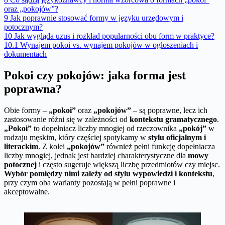
oraz „pokojów”?
9
Jak poprawnie stosować formy w języku urzędowym i
potocznym?
10
Jak wygląda uzus i rozkład popularności obu form w praktyce?
10.1
Wynajem pokoi vs. wynajem pokojów w ogłoszeniach i
dokumentach
Pokoi czy pokojów: jaka forma jest
poprawna?
Obie formy –
„pokoi”
oraz
„pokojów”
– są poprawne, lecz ich
zastosowanie różni się w zależności od
kontekstu gramatycznego
.
„Pokoi”
to dopełniacz liczby mnogiej od rzeczownika
„pokój”
w
rodzaju męskim, który częściej spotykamy w
stylu oficjalnym i
literackim
. Z kolei
„pokojów”
również pełni funkcję dopełniacza
liczby mnogiej, jednak jest bardziej charakterystyczne dla
mowy
potocznej
i często sugeruje większą liczbę przedmiotów czy miejsc.
Wybór pomiędzy nimi zależy od stylu wypowiedzi i kontekstu
,
przy czym oba warianty pozostają w pełni poprawne i
akceptowalne.