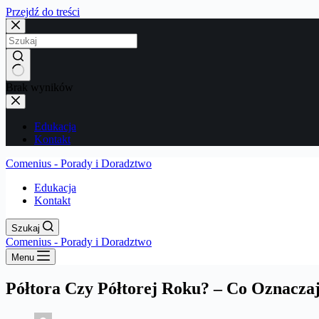
Przejdź do treści
Brak wyników
Edukacja
Kontakt
Comenius - Porady i Doradztwo
Edukacja
Kontakt
Szukaj
Comenius - Porady i Doradztwo
Menu
Półtora Czy Półtorej Roku? – Co Oznacza