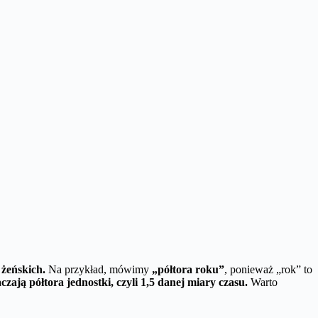
 żeńskich.
Na przykład, mówimy
„półtora roku”
, ponieważ „rok” to
zają półtora jednostki, czyli 1,5 danej miary czasu.
Warto