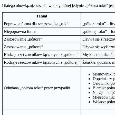
Dlatego obowiązuje zasada, według której jedynie „półtora roku” je
Temat
Poprawna forma dla rzeczownika „rok”
„półtora roku” – lic
Niepoprawna forma
„półtorej roku” – f
Zastosowanie „półtora”
Używa się z rzeczow
Zastosowanie „półtorej”
Używa się wyłącznie
Rodzaje rzeczowników łączonych z „półtora”
Męskie: rok, dzień, 
Rodzaje rzeczowników łączonych z „półtorej”
Żeńskie: godzina, mi
Mianownik: p
Dopełniacz: p
Celownik: pó
Odmiana „półtora roku” przez przypadki
Biernik: półt
Narzędnik: p
Miejscownik: 
Wołacz: półto