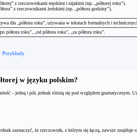
torej” z rzeczownikami męskimi i nijakimi (np. „półtorej roku”).
tora” z rzeczownikami żeńskimi (np. „półtora godziny”).
atywa dla „półtora roku”, używana w tekstach formalnych i techniczn
po półtora roku”, „od półtora roku”, „za półtora roku”.
, Przykłady
ółtorej w języku polskim?
wartość – jedną i pół, jednak różnią się pod względem gramatycznym.
jednak zaznaczyć, że rzeczownik, z którym się łączą, zawsze znajduje