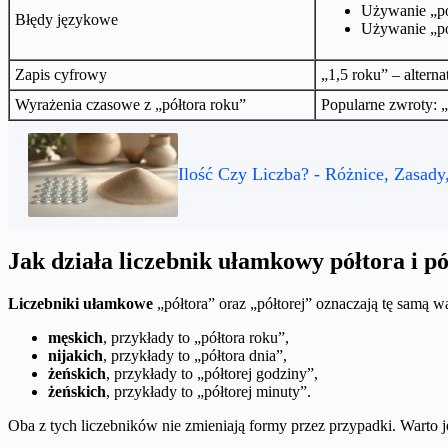
Używanie „pół
Błędy językowe
Używanie „pół
Zapis cyfrowy
„1,5 roku” – altern
Wyrażenia czasowe z „półtora roku”
Popularne zwroty: „
Ilość Czy Liczba? - Różnice, Zasady
Jak działa liczebnik ułamkowy półtora i p
Liczebniki ułamkowe
„półtora” oraz „półtorej” oznaczają tę samą 
męskich
, przykłady to „półtora roku”,
nijakich
, przykłady to „półtora dnia”,
żeńskich
, przykłady to „półtorej godziny”,
żeńskich
, przykłady to „półtorej minuty”.
Oba z tych liczebników nie zmieniają formy przez przypadki. Warto 