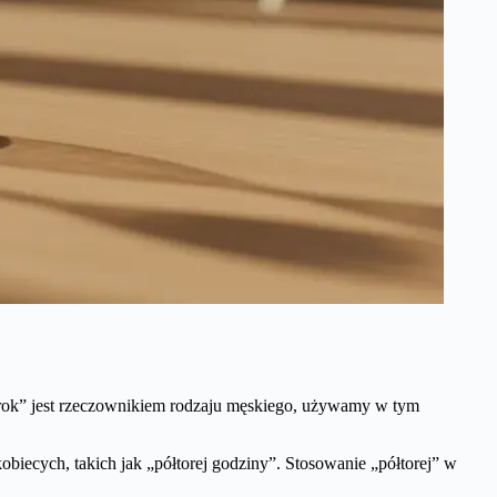
„rok” jest rzeczownikiem rodzaju męskiego, używamy w tym
biecych, takich jak „półtorej godziny”. Stosowanie „półtorej” w