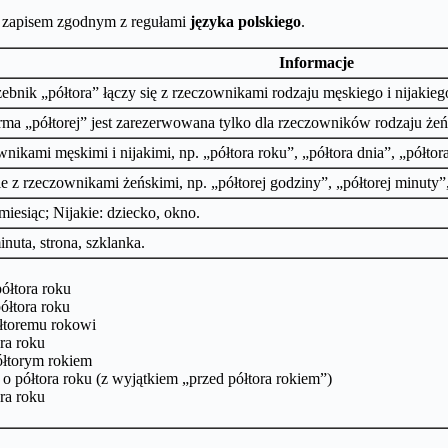
st zapisem zgodnym z regułami
języka polskiego
.
Informacje
zebnik „półtora” łączy się z rzeczownikami rodzaju męskiego i nijakieg
orma „półtorej” jest zarezerwowana tylko dla rzeczowników rodzaju żeń
nikami męskimi i nijakimi, np. „półtora roku”, „półtora dnia”, „półt
 z rzeczownikami żeńskimi, np. „półtorej godziny”, „półtorej minuty”
miesiąc; Nijakie: dziecko, okno.
nuta, strona, szklanka.
ółtora roku
ółtora roku
łtoremu rokowi
ora roku
ółtorym rokiem
o półtora roku (z wyjątkiem „przed półtora rokiem”)
ra roku