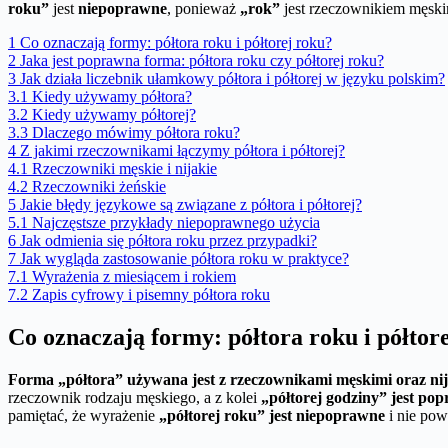
roku”
jest
niepoprawne
, ponieważ
„rok”
jest rzeczownikiem męskim
1
Co oznaczają formy: półtora roku i półtorej roku?
2
Jaka jest poprawna forma: półtora roku czy półtorej roku?
3
Jak działa liczebnik ułamkowy półtora i półtorej w języku polskim?
3.1
Kiedy używamy półtora?
3.2
Kiedy używamy półtorej?
3.3
Dlaczego mówimy półtora roku?
4
Z jakimi rzeczownikami łączymy półtora i półtorej?
4.1
Rzeczowniki męskie i nijakie
4.2
Rzeczowniki żeńskie
5
Jakie błędy językowe są związane z półtora i półtorej?
5.1
Najczęstsze przykłady niepoprawnego użycia
6
Jak odmienia się półtora roku przez przypadki?
7
Jak wygląda zastosowanie półtora roku w praktyce?
7.1
Wyrażenia z miesiącem i rokiem
7.2
Zapis cyfrowy i pisemny półtora roku
Co oznaczają formy: półtora roku i półtor
Forma „półtora” używana jest z rzeczownikami męskimi oraz nija
rzeczownik rodzaju męskiego, a z kolei
„półtorej godziny” jest po
pamiętać, że wyrażenie
„półtorej roku” jest niepoprawne
i nie pow