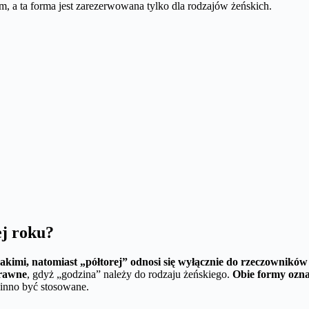
, a ta forma jest zarezerwowana tylko dla rodzajów żeńskich.
ej roku?
kimi, natomiast „półtorej” odnosi się wyłącznie do rzeczowników
prawne
, gdyż „godzina” należy do rodzaju żeńskiego.
Obie formy oznac
inno być stosowane.