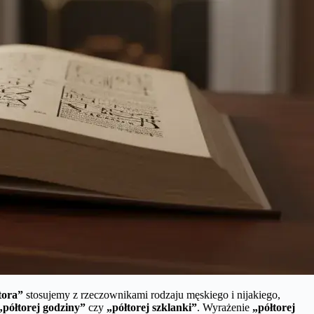
tora”
stosujemy z rzeczownikami rodzaju męskiego i nijakiego,
„półtorej godziny”
czy
„półtorej szklanki”
. Wyrażenie
„półtorej