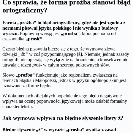
Co sprawia, że forma proźba stanowi błąd
ortograficzny?
Forma „proźba” to błąd ortograficzny, gdyż nie jest zgodna z
normami pisowni języka polskiego i nie wynika z budowy
wyrazu.
Poprawną wersją jest
„prośba”
, która pochodzi od
czasownika
„prosić”
.
Często błędna pisownia bierze się z tego, że wymowa zlewa
dźwięki
„śb”
w coś przypominającego [ź]. Niemniej jednak zasady
ortografii nie opierają się wyłącznie na brzmieniu, a konsekwentnie
utrwalają rdzeń
proś-
w całym szeregu pokrewnych słów.
Słowo
„proźba”
funkcjonuje jako regionalizm, zwłaszcza na
terenach Śląska i Małopolski, jednak w języku ogólnopolskim jest
uznawane za formę błędną.
W dokumentach oficjalnych popełnienie tego błędu negatywnie
wpływa na ocenę poprawności językowej i może osłabić formalny
charakter tekstu.
Jak wymowa wpływa na błędne słyszenie litery ź?
Błędne słyszenie „ź” w wyrazie „prośba” wynika z zasad