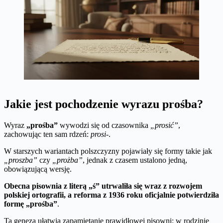
Jakie jest pochodzenie wyrazu prośba?
Wyraz
„prośba”
wywodzi się od czasownika
„prosić”
,
zachowując ten sam rdzeń:
prosi-
.
W starszych wariantach polszczyzny pojawiały się formy takie jak
„proszba”
czy
„prożba”
, jednak z czasem ustalono jedną,
obowiązującą wersję.
Obecna pisownia z literą „ś” utrwaliła się wraz z rozwojem
polskiej ortografii, a reforma z 1936 roku oficjalnie potwierdziła
formę „prośba”
.
Ta geneza ułatwia zapamiętanie prawidłowej pisowni: w rodzinie