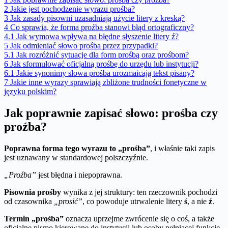
2
Jakie jest pochodzenie wyrazu prośba?
3
Jak zasady pisowni uzasadniają użycie litery z kreską?
4
Co sprawia, że forma proźba stanowi błąd ortograficzny?
4.1
Jak wymowa wpływa na błędne słyszenie litery ź?
5
Jak odmieniać słowo prośba przez przypadki?
5.1
Jak rozróżnić sytuacje dla form prośbą oraz prośbom?
6
Jak sformułować oficjalną prośbę do urzędu lub instytucji?
6.1
Jakie synonimy słowa prośba urozmaicają tekst pisany?
7
Jakie inne wyrazy sprawiają zbliżone trudności fonetyczne w
języku polskim?
Jak poprawnie zapisać słowo: prośba czy
proźba?
Poprawna forma tego wyrazu to „prośba”
, i właśnie taki zapis
jest uznawany w standardowej polszczyźnie.
„Proźba”
jest błędna i niepoprawna.
Pisownia prośby
wynika z jej struktury: ten rzeczownik pochodzi
od czasownika
„prosić”
, co powoduje utrwalenie litery
ś
, a nie
ź
.
Termin „prośba”
oznacza uprzejme zwrócenie się o coś, a także
oficjalne pismo kierowane do instytucji lub osoby pełniącej funkcję