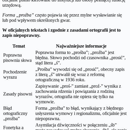
urzędową.
Forma „proźba”
często pojawia się przez mylne wysławianie się
lub pod wpływem określonych gwar.
W oficjalnych tekstach i zgodnie z zasadami ortografii jest to
zapis niepoprawny.
Temat
Najważniejsze informacje
Poprawna forma to „prośba”; „proźba” jest
Poprawna
błędna. Słowo pochodzi od czasownika „prosić”,
pisownia słowa
stąd litera „ś”.
„Prośba” wywodzi się od „prosić”, obecny zapis
Pochodzenie
z literą „ś” utrwalił się wraz z reformą
wyrazu
ortograficzną w 1936 roku.
Zapisywanie „proś-” zamiast „proź-” wynika z
zachowania rdzenia i powiązania z rodziną
Zasady pisowni
wyrazów, ortografia nie opiera się tylko na
wymowie.
Błąd
Forma „proźba” to błąd, wynikający z błędnego
ortograficzny
usłyszenia wymowy i regionalizmu, oficjalnie jest
„proźba”
niepoprawna.
Asymilacja dźwięczności w połączeniu „śb”
Fonetyka a