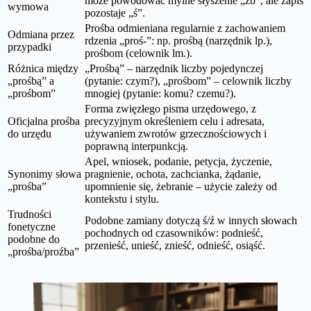
może powodować mylne słyszenie „źb”, ale zapis
wymowa
pozostaje „ś”.
Prośba odmieniana regularnie z zachowaniem
Odmiana przez
rdzenia „proś-”: np. prośbą (narzędnik lp.),
przypadki
prośbom (celownik lm.).
Różnica między
„Prośbą” – narzędnik liczby pojedynczej
„prośbą” a
(pytanie: czym?), „prośbom” – celownik liczby
„prośbom”
mnogiej (pytanie: komu? czemu?).
Forma zwięzłego pisma urzędowego, z
Oficjalna prośba
precyzyjnym określeniem celu i adresata,
do urzędu
używaniem zwrotów grzecznościowych i
poprawną interpunkcją.
Apel, wniosek, podanie, petycja, życzenie,
Synonimy słowa
pragnienie, ochota, zachcianka, żądanie,
„prośba”
upomnienie się, żebranie – użycie zależy od
kontekstu i stylu.
Trudności
Podobne zamiany dotyczą ś/ź w innych słowach
fonetyczne
pochodnych od czasowników: podnieść,
podobne do
przenieść, unieść, znieść, odnieść, osiąść.
„prośba/proźba”