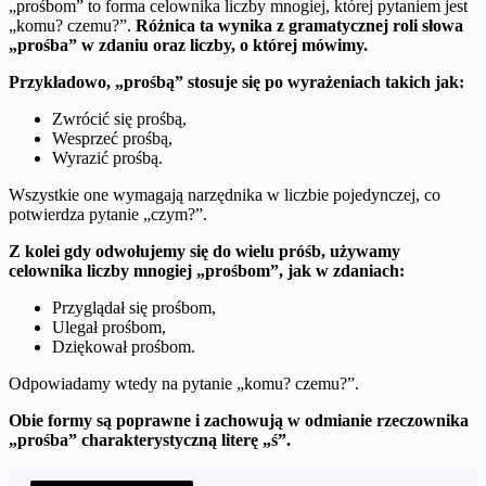
„prośbom” to forma celownika liczby mnogiej, której pytaniem jest
„komu? czemu?”.
Różnica ta wynika z gramatycznej roli słowa
„prośba” w zdaniu oraz liczby, o której mówimy.
Przykładowo, „prośbą” stosuje się po wyrażeniach takich jak:
Zwrócić się prośbą,
Wesprzeć prośbą,
Wyrazić prośbą.
Wszystkie one wymagają narzędnika w liczbie pojedynczej, co
potwierdza pytanie „czym?”.
Z kolei gdy odwołujemy się do wielu próśb, używamy
celownika liczby mnogiej „prośbom”, jak w zdaniach:
Przyglądał się prośbom,
Ulegał prośbom,
Dziękował prośbom.
Odpowiadamy wtedy na pytanie „komu? czemu?”.
Obie formy są poprawne i zachowują w odmianie rzeczownika
„prośba” charakterystyczną literę „ś”.