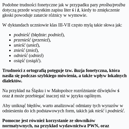
Podobne trudności fonetyczne jak w przypadku pary
prośba/proźba
dotyczą przede wszystkim zapisu liter
ś
i
ź
, kiedy to zmiękczenie
głoski powoduje zatarcie różnicy w wymowie.
W dyktandach uczniowie klas III-VII często mylą takie słowa jak:
podnieść
(błędnie:
podnieź
),
przenieść
(
przenieź
),
unieść
(
unieź
),
znieść
(
znieź
),
odnieść
(
odnieź
)
osiąść
(
osiąźć
).
Trudności z ortografią potęguje tzw. iluzja fonetyczna, która
nasila się podczas szybkiego mówienia, a także wpływ lokalnych
dialektów.
Na przykład na Śląsku i w Małopolsce rozróżnianie dźwięków
ś
oraz
ź
może przebiegać inaczej niż w języku ogólnym.
Aby uniknąć błędów, warto analizować odmiany tych wyrazów w
odniesieniu do ich podstawowych form, takich jak
nieść
i
podnieść
.
Pomocne jest również korzystanie ze słowników
normatywnych, na przykład wydawnictwa PWN, oraz