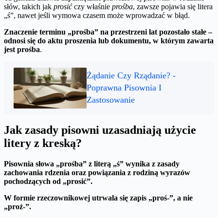
słów, takich jak
prosić
czy właśnie
prośba
, zawsze pojawia się litera
„ś”, nawet jeśli wymowa czasem może wprowadzać w błąd.
Znaczenie terminu „prośba” na przestrzeni lat pozostało stałe –
odnosi się do aktu proszenia lub dokumentu, w którym zawarta
jest prośba
.
Żądanie Czy Rządanie? -
Poprawna Pisownia I
Zastosowanie
Jak zasady pisowni uzasadniają użycie
litery z kreską?
Pisownia słowa „prośba” z literą „ś” wynika z zasady
zachowania rdzenia oraz powiązania z rodziną wyrazów
pochodzących od „prosić”.
W formie rzeczownikowej utrwala się zapis „proś-”, a nie
„proź-”.