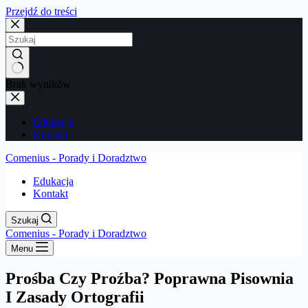
Przejdź do treści
Brak wyników
Edukacja
Kontakt
Comenius - Porady i Doradztwo
Edukacja
Kontakt
Szukaj
Comenius - Porady i Doradztwo
Menu
Prośba Czy Proźba? Poprawna Pisownia
I Zasady Ortografii