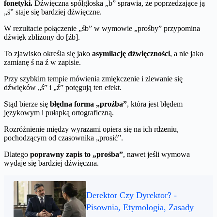
fonetyki.
Dźwięczna spółgłoska „b” sprawia, że poprzedzające ją
„ś” staje się bardziej dźwięczne.
W rezultacie połączenie „śb” w wymowie „prośby” przypomina
dźwięk zbliżony do [źb].
To zjawisko określa się jako
asymilację dźwięczności
, a nie jako
zamianę ś na ź w zapisie.
Przy szybkim tempie mówienia zmiękczenie i zlewanie się
dźwięków „ś” i „ź” potęgują ten efekt.
Stąd bierze się
błędna forma „proźba”
, która jest błędem
językowym i pułapką ortograficzną.
Rozróżnienie między wyrazami opiera się na ich rdzeniu,
pochodzącym od czasownika „prosić”.
Dlatego
poprawny zapis to „prośba”
, nawet jeśli wymowa
wydaje się bardziej dźwięczna.
Derektor Czy Dyrektor? -
Pisownia, Etymologia, Zasady