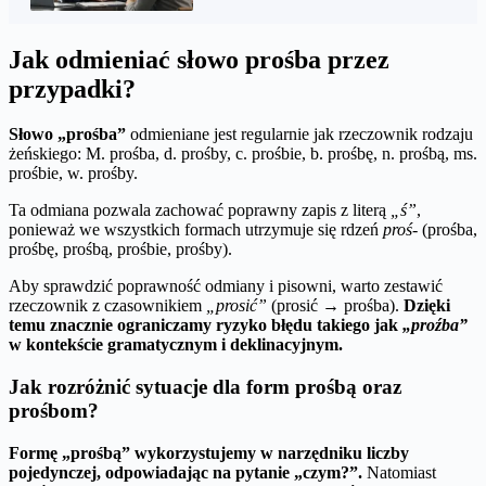
Jak odmieniać słowo prośba przez
przypadki?
Słowo „prośba”
odmieniane jest regularnie jak rzeczownik rodzaju
żeńskiego: M. prośba, d. prośby, c. prośbie, b. prośbę, n. prośbą, ms.
prośbie, w. prośby.
Ta odmiana pozwala zachować poprawny zapis z literą
„ś”
,
ponieważ we wszystkich formach utrzymuje się rdzeń
proś-
(prośba,
prośbę, prośbą, prośbie, prośby).
Aby sprawdzić poprawność odmiany i pisowni, warto zestawić
rzeczownik z czasownikiem
„prosić”
(prosić → prośba).
Dzięki
temu znacznie ograniczamy ryzyko błędu takiego jak
„proźba”
w kontekście gramatycznym i deklinacyjnym.
Jak rozróżnić sytuacje dla form prośbą oraz
prośbom?
Formę „prośbą” wykorzystujemy w narzędniku liczby
pojedynczej, odpowiadając na pytanie „czym?”.
Natomiast