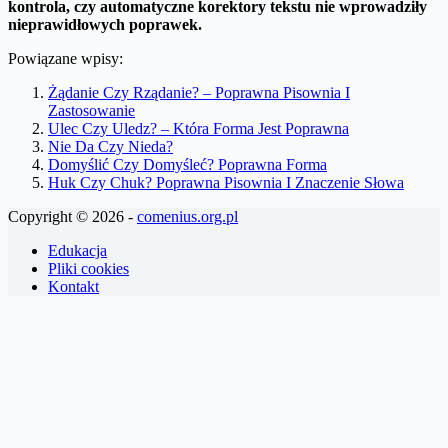
kontrola, czy automatyczne korektory tekstu nie wprowadziły
nieprawidłowych poprawek.
Powiązane wpisy:
Żądanie Czy Rządanie? – Poprawna Pisownia I
Zastosowanie
Ulec Czy Uledz? – Która Forma Jest Poprawna
Nie Da Czy Nieda?
Domyślić Czy Domyśleć? Poprawna Forma
Huk Czy Chuk? Poprawna Pisownia I Znaczenie Słowa
Copyright © 2026 -
comenius.org.pl
Edukacja
Pliki cookies
Kontakt