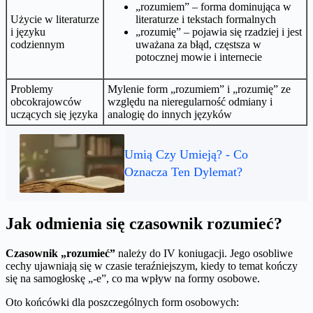
„rozumiem” – forma dominująca w
Użycie w literaturze
literaturze i tekstach formalnych
i języku
„rozumię” – pojawia się rzadziej i jest
codziennym
uważana za błąd, częstsza w
potocznej mowie i internecie
Problemy
Mylenie form „rozumiem” i „rozumię” ze
obcokrajowców
względu na nieregularność odmiany i
uczących się języka
analogię do innych języków
Umią Czy Umieją? - Co
Oznacza Ten Dylemat?
Jak odmienia się czasownik rozumieć?
Czasownik „rozumieć”
należy do IV koniugacji. Jego osobliwe
cechy ujawniają się w czasie teraźniejszym, kiedy to temat kończy
się na samogłoskę „-e”, co ma wpływ na formy osobowe.
Oto końcówki dla poszczególnych form osobowych: