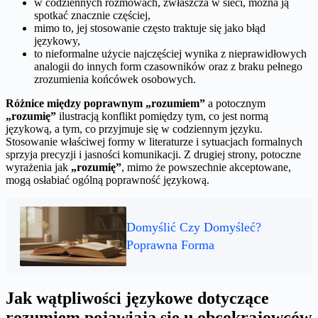
w codziennych rozmowach, zwłaszcza w sieci, można ją
spotkać znacznie częściej,
mimo to, jej stosowanie często traktuje się jako błąd
językowy,
to nieformalne użycie najczęściej wynika z nieprawidłowych
analogii do innych form czasowników oraz z braku pełnego
zrozumienia końcówek osobowych.
Różnice między poprawnym
„rozumiem”
a potocznym
„rozumię”
ilustracją konflikt pomiędzy tym, co jest normą
językową, a tym, co przyjmuje się w codziennym języku.
Stosowanie właściwej formy w literaturze i sytuacjach formalnych
sprzyja precyzji i jasności komunikacji. Z drugiej strony, potoczne
wyrażenia jak
„rozumię”
, mimo że powszechnie akceptowane,
mogą osłabiać ogólną poprawność językową.
Domyślić Czy Domyśleć?
Poprawna Forma
Jak wątpliwości językowe dotyczące
rozumiem pojawiają się u obcokrajowców