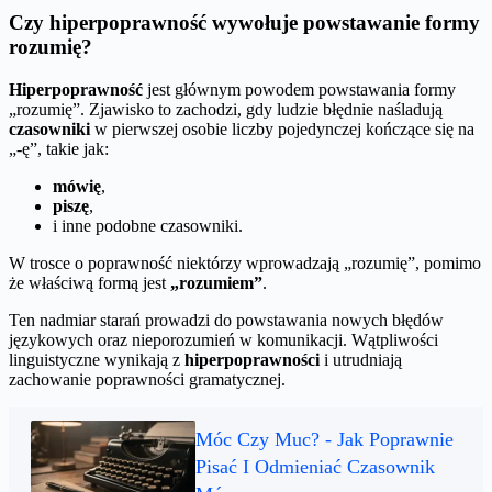
Czy hiperpoprawność wywołuje powstawanie formy
rozumię?
Hiperpoprawność
jest głównym powodem powstawania formy
„rozumię”. Zjawisko to zachodzi, gdy ludzie błędnie naśladują
czasowniki
w pierwszej osobie liczby pojedynczej kończące się na
„-ę”, takie jak:
mówię
,
piszę
,
i inne podobne czasowniki.
W trosce o poprawność niektórzy wprowadzają „rozumię”, pomimo
że właściwą formą jest
„rozumiem”
.
Ten nadmiar starań prowadzi do powstawania nowych błędów
językowych oraz nieporozumień w komunikacji. Wątpliwości
linguistyczne wynikają z
hiperpoprawności
i utrudniają
zachowanie poprawności gramatycznej.
Móc Czy Muc? - Jak Poprawnie
Pisać I Odmieniać Czasownik