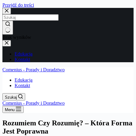
Przejdź do treści
Brak wyników
Edukacja
Kontakt
Comenius - Porady i Doradztwo
Edukacja
Kontakt
Szukaj
Comenius - Porady i Doradztwo
Menu
Rozumiem Czy Rozumię? – Która Forma
Jest Poprawna