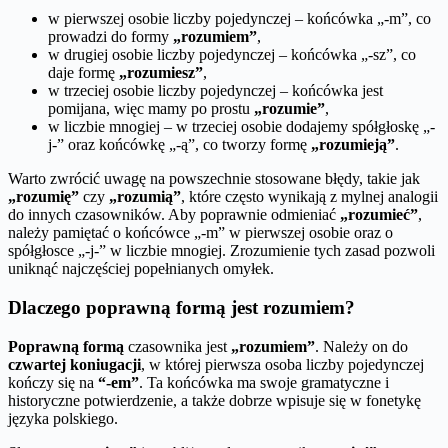
w pierwszej osobie liczby pojedynczej – końcówka „-m”, co
prowadzi do formy
„rozumiem”
,
w drugiej osobie liczby pojedynczej – końcówka „-sz”, co
daje formę
„rozumiesz”
,
w trzeciej osobie liczby pojedynczej – końcówka jest
pomijana, więc mamy po prostu
„rozumie”
,
w liczbie mnogiej – w trzeciej osobie dodajemy spółgłoskę „-
j-” oraz końcówkę „-ą”, co tworzy formę
„rozumieją”
.
Warto zwrócić uwagę na powszechnie stosowane błędy, takie jak
„rozumię”
czy
„rozumią”
, które często wynikają z mylnej analogii
do innych czasowników. Aby poprawnie odmieniać
„rozumieć”
,
należy pamiętać o końcówce „-m” w pierwszej osobie oraz o
spółgłosce „-j-” w liczbie mnogiej. Zrozumienie tych zasad pozwoli
uniknąć najczęściej popełnianych omyłek.
Dlaczego poprawną formą jest rozumiem?
Poprawną formą
czasownika jest
„rozumiem”
. Należy on do
czwartej koniugacji
, w której pierwsza osoba liczby pojedynczej
kończy się na
“-em”
. Ta końcówka ma swoje gramatyczne i
historyczne potwierdzenie, a także dobrze wpisuje się w fonetykę
języka polskiego.