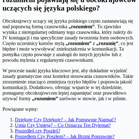
uczących się języka polskiego?
Obcokrajowcy uczący się języka polskiego często zastanawiają się
nad poprawną formą czasownika
„rozumiem”
. To zjawisko
wynika z nieregularnej odmiany tego czasownika, który należy do
IV koniugacji i ma specyficzne zasady tworzenia form osobowych.
Często uczestnicy kursów mylą
„rozumiem”
z
„rozumię”
, co jest
błędne i może wywoływać zniekształcenia w komunikacji. Ta
pomyłka często powstaje z analogii do innych języków lub z
powodu mylenia z regularnymi czasownikami.
W procesie nauki języka kluczowe jest, aby dokładnie wyjaśnić
zasady gramatyczne oraz kontekst stosowania czasowników. Takie
zrozumienie znacząco zmniejsza ryzyko błędów i poprawia jakość
komunikacji. Dodatkowo, oferując wsparcie w tej dziedzinie,
pomagamy obcokrajowcom lepiej zapamiętać oraz prawidłowo
używać formy
„rozumiem”
zarówno w mowie, jak i w piśmie.
Powiązane wpisy:
Dziękuję Czy Dziękuje? – Jak Poprawnie Napisać?
Umią Czy Umieją? – Co Oznacza Ten Dylemat?
Poszedłeś czy Poszłeś?
Poszedłem Czy Poszłem? – Jak Brzmi Poprawnie?