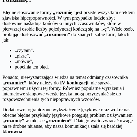
Błędne stosowanie formy
„rozumię”
jest przede wszystkim efektem
zjawiska hiperpoprawności. W tym przypadku ludzie zbyt
dosłownie naśladują końcówki innych czasowników, które w
pierwszej osobie liczby pojedynczej kończą się na
„-ę”
. Wiele osób,
próbując dostosować
„rozumiem”
do znanych sobie form, takich
jak:
„czytam”,
„piszę”,
„mówię”,
popełnia ten błąd.
Ponadto, niewystarczająca wiedza na temat odmiany czasownika
„rozumieć”
, który należy do
IV koniugacji
, nie sprzyja
poprawnemu użyciu tej formy. Również popularne wyrażenia i
internetowe slangowe wersje języka mogą przyczyniać się do
rozpowszechnienia tych niepoprawnych wzorców.
Dodatkowo, ograniczone wykształcenie językowe oraz wokół nas
obecne błędne przykłady językowe potęgują problem z używaniem
„rozumię”
w miejsce
„rozumiem”
. Dlatego warto zwracać uwagę
na te drobne niuanse, aby nasza komunikacja stała się bardziej
klarowna
.