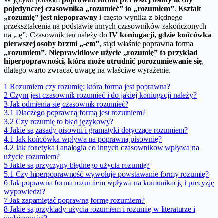
pojedynczej czasownika „rozumieć” to „rozumiem”
.
Kształt
„rozumię” jest niepoprawny
i często wynika z błędnego
przekształcenia na podstawie innych czasowników zakończonych
na „-ę”. Czasownik ten należy do
IV koniugacji, gdzie końcówka
pierwszej osoby brzmi „-em”
, stąd właśnie poprawna forma
„rozumiem”
.
Nieprawidłowe użycie „rozumię” to przykład
hiperpoprawności, która może utrudnić porozumiewanie się
,
dlatego warto zwracać uwagę na właściwe wyrażenie.
1
Rozumiem czy rozumię: która forma jest poprawna?
2
Czym jest czasownik rozumieć i do jakiej koniugacji należy?
3
Jak odmienia się czasownik rozumieć?
3.1
Dlaczego poprawną formą jest rozumiem?
3.2
Czy rozumię to błąd językowy?
4
Jakie są zasady pisowni i gramatyki dotyczące rozumiem?
4.1
Jak końcówka wpływa na poprawną pisownię?
4.2
Jak fonetyka i analogia do innych czasowników wpływa na
użycie rozumiem?
5
Jakie są przyczyny błędnego użycia rozumię?
5.1
Czy hiperpoprawność wywołuje powstawanie formy rozumię?
6
Jak poprawna forma rozumiem wpływa na komunikację i precyzję
wypowiedzi?
7
Jak zapamiętać poprawną formę rozumiem?
8
Jakie są przykłady użycia rozumiem i rozumię w literaturze i
codzienności?