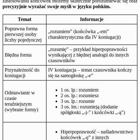
zastosowaniu końcówek możemy skutecznie porozumiewać się oraz
precyzyjnie wyrażać swoje myśli w języku polskim.
Temat
Informacje
Poprawna forma
„rozumiem” (końcówka „-em”
pierwszej osoby
charakterystyczna dla IV koniugacji)
liczby pojedynczej
„rozumię” – przykład hiperpoprawności
Błędna forma
wynikającej z błędnej analogii do innych
czasowników
Przynależność do
IV koniugacja – temat czasownika kończy
koniugacji
się na samogłoskę „-e”
1 os. lp.: rozumiem
Odmawianie w
2 os. lp.: rozumiesz
czasie
3 os. lp.: rozumie
teraźniejszym
3 os. lm.: rozumieją (dodanie
(wybrane formy)
spółgłoski „-j-” i końcówki „-ą”)
Hiperpoprawność – naśladownictwo
końcówek „-ę” z innych