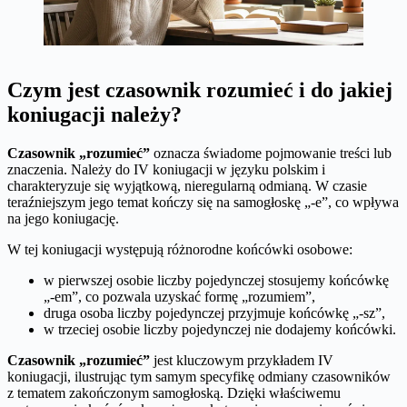
Czym jest czasownik rozumieć i do jakiej
koniugacji należy?
Czasownik „rozumieć”
oznacza świadome pojmowanie treści lub
znaczenia. Należy do IV koniugacji w języku polskim i
charakteryzuje się wyjątkową, nieregularną odmianą. W czasie
teraźniejszym jego temat kończy się na samogłoskę „-e”, co wpływa
na jego koniugację.
W tej koniugacji występują różnorodne końcówki osobowe:
w pierwszej osobie liczby pojedynczej stosujemy końcówkę
„-em”, co pozwala uzyskać formę „rozumiem”,
druga osoba liczby pojedynczej przyjmuje końcówkę „-sz”,
w trzeciej osobie liczby pojedynczej nie dodajemy końcówki.
Czasownik „rozumieć”
jest kluczowym przykładem IV
koniugacji, ilustrując tym samym specyfikę odmiany czasowników
z tematem zakończonym samogłoską. Dzięki właściwemu