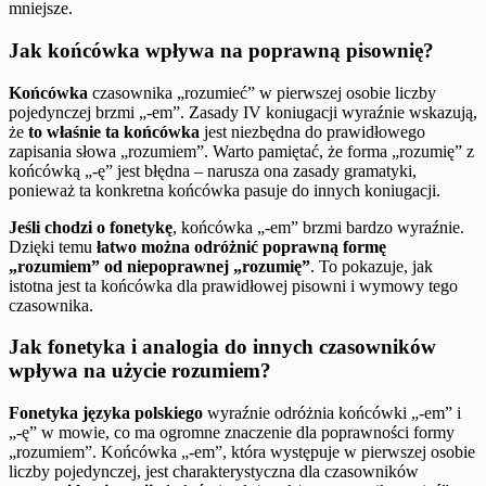
mniejsze.
Jak końcówka wpływa na poprawną pisownię?
Końcówka
czasownika „rozumieć” w pierwszej osobie liczby
pojedynczej brzmi „-em”. Zasady IV koniugacji wyraźnie wskazują,
że
to właśnie ta końcówka
jest niezbędna do prawidłowego
zapisania słowa „rozumiem”. Warto pamiętać, że forma „rozumię” z
końcówką „-ę” jest błędna – narusza ona zasady gramatyki,
ponieważ ta konkretna końcówka pasuje do innych koniugacji.
Jeśli chodzi o fonetykę
, końcówka „-em” brzmi bardzo wyraźnie.
Dzięki temu
łatwo można odróżnić poprawną formę
„rozumiem” od niepoprawnej „rozumię”
. To pokazuje, jak
istotna jest ta końcówka dla prawidłowej pisowni i wymowy tego
czasownika.
Jak fonetyka i analogia do innych czasowników
wpływa na użycie rozumiem?
Fonetyka języka polskiego
wyraźnie odróżnia końcówki „-em” i
„-ę” w mowie, co ma ogromne znaczenie dla poprawności formy
„rozumiem”. Końcówka „-em”, która występuje w pierwszej osobie
liczby pojedynczej, jest charakterystyczna dla czasowników