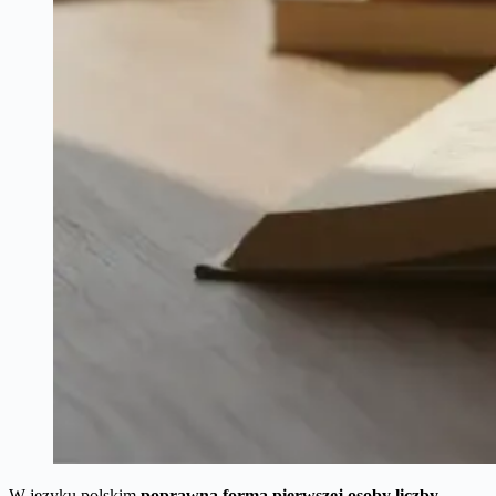
W języku polskim
poprawna forma pierwszej osoby liczby