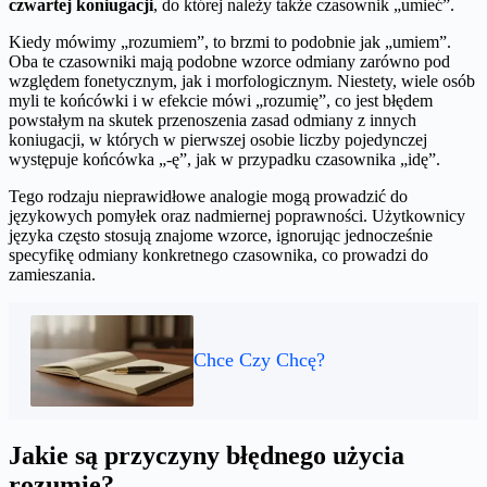
czwartej koniugacji
, do której należy także czasownik „umieć”.
Kiedy mówimy „rozumiem”, to brzmi to podobnie jak „umiem”.
Oba te czasowniki mają podobne wzorce odmiany zarówno pod
względem fonetycznym, jak i morfologicznym. Niestety, wiele osób
myli te końcówki i w efekcie mówi „rozumię”, co jest błędem
powstałym na skutek przenoszenia zasad odmiany z innych
koniugacji, w których w pierwszej osobie liczby pojedynczej
występuje końcówka „-ę”, jak w przypadku czasownika „idę”.
Tego rodzaju nieprawidłowe analogie mogą prowadzić do
językowych pomyłek oraz nadmiernej poprawności. Użytkownicy
języka często stosują znajome wzorce, ignorując jednocześnie
specyfikę odmiany konkretnego czasownika, co prowadzi do
zamieszania.
Chce Czy Chcę?
Jakie są przyczyny błędnego użycia
rozumię?