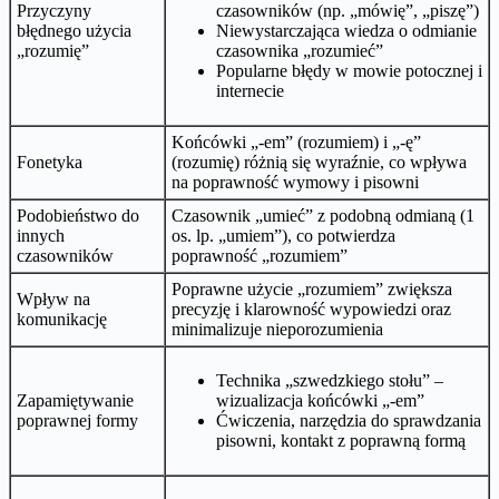
Przyczyny
czasowników (np. „mówię”, „piszę”)
błędnego użycia
Niewystarczająca wiedza o odmianie
„rozumię”
czasownika „rozumieć”
Popularne błędy w mowie potocznej i
internecie
Końcówki „-em” (rozumiem) i „-ę”
Fonetyka
(rozumię) różnią się wyraźnie, co wpływa
na poprawność wymowy i pisowni
Podobieństwo do
Czasownik „umieć” z podobną odmianą (1
innych
os. lp. „umiem”), co potwierdza
czasowników
poprawność „rozumiem”
Poprawne użycie „rozumiem” zwiększa
Wpływ na
precyzję i klarowność wypowiedzi oraz
komunikację
minimalizuje nieporozumienia
Technika „szwedzkiego stołu” –
Zapamiętywanie
wizualizacja końcówki „-em”
poprawnej formy
Ćwiczenia, narzędzia do sprawdzania
pisowni, kontakt z poprawną formą