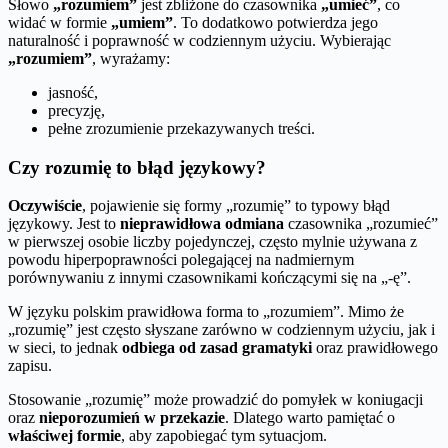
Słowo
„rozumiem”
jest zbliżone do czasownika
„umieć”
, co
widać w formie
„umiem”
. To dodatkowo potwierdza jego
naturalność i poprawność w codziennym użyciu. Wybierając
„rozumiem”
, wyrażamy:
jasność,
precyzję,
pełne zrozumienie przekazywanych treści.
Czy rozumię to błąd językowy?
Oczywiście
, pojawienie się formy „rozumię” to typowy błąd
językowy. Jest to
nieprawidłowa odmiana
czasownika „rozumieć”
w pierwszej osobie liczby pojedynczej, często mylnie używana z
powodu hiperpoprawności polegającej na nadmiernym
porównywaniu z innymi czasownikami kończącymi się na „-ę”.
W języku polskim prawidłowa forma to „rozumiem”. Mimo że
„rozumię” jest często słyszane zarówno w codziennym użyciu, jak i
w sieci, to jednak
odbiega od zasad gramatyki
oraz prawidłowego
zapisu.
Stosowanie „rozumię” może prowadzić do pomyłek w koniugacji
oraz
nieporozumień w przekazie
. Dlatego warto pamiętać o
właściwej formie
, aby zapobiegać tym sytuacjom.