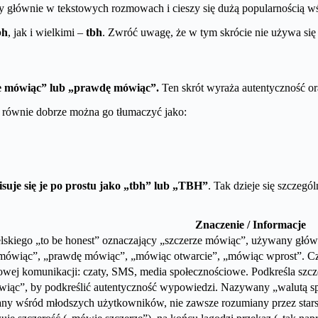
y głównie w tekstowych rozmowach i cieszy się dużą popularnością wś
bh
, jak i wielkimi –
tbh
. Zwróć uwagę, że w tym skrócie nie używa si
ze mówiąc” lub „prawdę mówiąc”.
Ten skrót wyraża autentyczność o
go równie dobrze można go tłumaczyć jako:
isuje się je po prostu jako „tbh” lub „TBH”
. Tak dzieje się szczeg
Znaczenie / Informacje
lskiego „to be honest” oznaczający „szczerze mówiąc”, używany główn
mówiąc”, „prawdę mówiąc”, „mówiąc otwarcie”, „mówiąc wprost”. Częs
wej komunikacji: czaty, SMS, media społecznościowe. Podkreśla szczer
wiąc”, by podkreślić autentyczność wypowiedzi. Nazywany „walutą społ
ny wśród młodszych użytkowników, nie zawsze rozumiany przez starsz