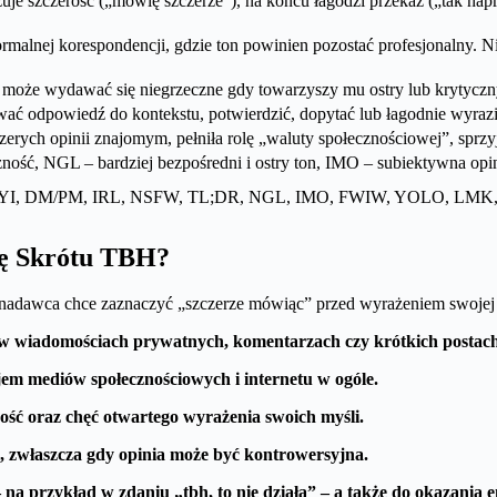
uje szczerość („mówię szczerze”), na końcu łagodzi przekaz („tak nap
formalnej korespondencji, gdzie ton powinien pozostać profesjonalny.
 może wydawać się niegrzeczne gdy towarzyszy mu ostry lub krytyczny 
ować odpowiedź do kontekstu, potwierdzić, dopytać lub łagodnie wyrazi
erych opinii znajomym, pełniła rolę „waluty społecznościowej”, sprzyj
zność, NGL – bardziej bezpośredni i ostry ton, IMO – subiektywna opi
YI, DM/PM, IRL, NSFW, TL;DR, NGL, IMO, FWIW, YOLO, LMK, 
ię Skrótu TBH?
dy nadawca chce zaznaczyć „szczerze mówiąc” przed wyrażeniem swojej 
 w wiadomościach prywatnych, komentarzach czy krótkich postach
jem mediów społecznościowych i internetu w ogóle.
ość oraz chęć otwartego wyrażenia swoich myśli.
i, zwłaszcza gdy opinia może być kontrowersyjna.
na przykład w zdaniu „tbh, to nie działa” – a także do okazania 