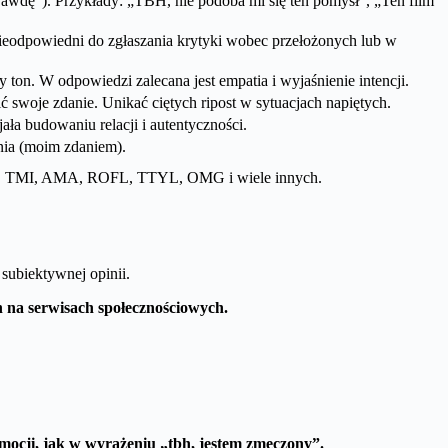
rawdę”). Przykłady: „TBH, nie podoba mi się ten pomysł”, „Ten film
 Nieodpowiedni do zgłaszania krytyki wobec przełożonych lub w
ton. W odpowiedzi zalecana jest empatia i wyjaśnienie intencji.
ć swoje zdanie. Unikać ciętych ripost w sytuacjach napiętych.
ała budowaniu relacji i autentyczności.
nia (moim zdaniem).
TMI, AMA, ROFL, TTYL, OMG i wiele innych.
subiektywnej opinii.
 na serwisach społecznościowych.
emocji, jak w wyrażeniu „tbh, jestem zmęczony”.