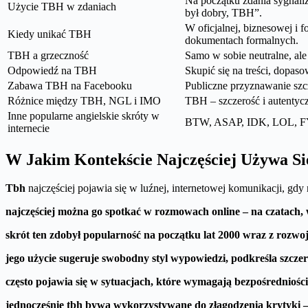
Na początku zdania sygnaliz
Użycie TBH w zdaniach
był dobry, TBH”.
W oficjalnej, biznesowej i 
Kiedy unikać TBH
dokumentach formalnych.
TBH a grzeczność
Samo w sobie neutralne, ale
Odpowiedź na TBH
Skupić się na treści, dopas
Zabawa TBH na Facebooku
Publiczne przyznawanie szcz
Różnice między TBH, NGL i IMO
TBH – szczerość i autentyc
Inne popularne angielskie skróty w
BTW, ASAP, IDK, LOL, F
internecie
W Jakim Kontekście Najczęściej Używa S
Tbh
najczęściej pojawia się w luźnej, internetowej komunikacji, g
najczęściej można go spotkać w rozmowach online – na czatach,
skrót ten zdobył popularność na początku lat 2000 wraz z rozwo
jego użycie sugeruje swobodny styl wypowiedzi, podkreśla szczer
często pojawia się w sytuacjach, które wymagają bezpośredniośc
jednocześnie tbh bywa wykorzystywane do złagodzenia krytyki – 