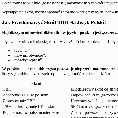
Pełna forma to właśnie „to be honest”, natomiast
tbh
to skrót używan
Wpisując ten skrót, można spotkać zarówno wersję z małych liter –
t
Jak Przetłumaczyć Skrót TBH Na Język Polski?
Najbliższym odpowiednikiem tbh w języku polskim jest „szczer
Jego znaczenie zmienia się jednak w zależności od kontekstu, dlate
„szczerze”,
„mówiąc otwarcie”,
„mówiąc wprost”.
W polskim internecie
tbh często pozostaje nieprzetłumaczone i zap
liczy się szybkie przekazanie opinii i znajomość kontekstu skrótu.
Skrót
TBH
Młodzieżowy skrót od angie
Znaczenie TBH w polskim
Odpowiedniki to „szczerze 
Zastosowanie TBH
Używany w luźnej, interneto
TBH na Instagramie i TikToku
Skrót oznacza „szczerze mó
Popularność w polskim internecie
Znany i powszechnie używa