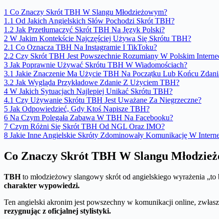
1
Co Znaczy Skrót TBH W Slangu Młodzieżowym?
1.1
Od Jakich Angielskich Słów Pochodzi Skrót TBH?
1.2
Jak Przetłumaczyć Skrót TBH Na Język Polski?
2
W Jakim Kontekście Najczęściej Używa Się Skrótu TBH?
2.1
Co Oznacza TBH Na Instagramie I TikToku?
2.2
Czy Skrót TBH Jest Powszechnie Rozumiany W Polskim Interne
3
Jak Poprawnie Używać Skrótu TBH W Wiadomościach?
3.1
Jakie Znaczenie Ma Użycie TBH Na Początku Lub Końcu Zdani
3.2
Jak Wygląda Przykładowe Zdanie Z Użyciem TBH?
4
W Jakich Sytuacjach Najlepiej Unikać Skrótu TBH?
4.1
Czy Używanie Skrótu TBH Jest Uważane Za Niegrzeczne?
5
Jak Odpowiedzieć, Gdy Ktoś Napisze TBH?
6
Na Czym Polegała Zabawa W TBH Na Facebooku?
7
Czym Różni Się Skrót TBH Od NGL Oraz IMO?
8
Jakie Inne Angielskie Skróty Zdominowały Komunikację W Interne
Co Znaczy Skrót TBH W Slangu Młodzie
TBH
to młodzieżowy slangowy skrót od angielskiego wyrażenia „to 
charakter wypowiedzi.
Ten angielski akronim jest powszechny w komunikacji online, zwła
rezygnując z oficjalnej stylistyki.