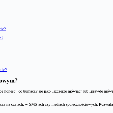
cie?
a?
cie?
żowym?
be honest”, co tłumaczy się jako „szczerze mówiąc” lub „prawdę mów
szcza na czatach, w SMS-ach czy mediach społecznościowych.
Pozwala