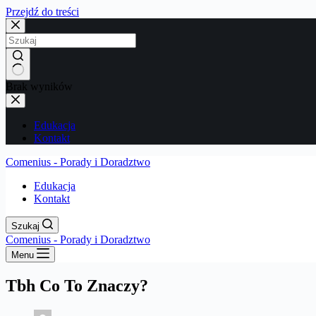
Przejdź do treści
Brak wyników
Edukacja
Kontakt
Comenius - Porady i Doradztwo
Edukacja
Kontakt
Szukaj
Comenius - Porady i Doradztwo
Menu
Tbh Co To Znaczy?