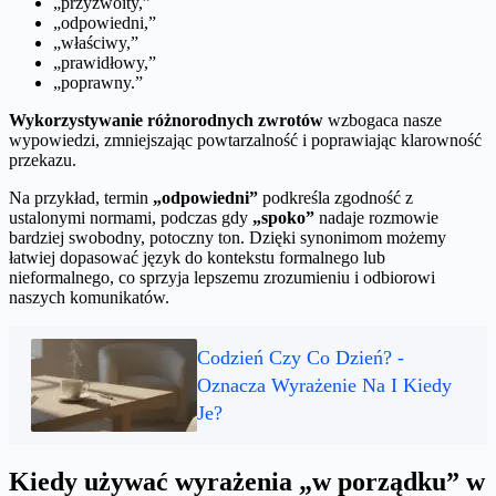
„przyzwoity,”
„odpowiedni,”
„właściwy,”
„prawidłowy,”
„poprawny.”
Wykorzystywanie różnorodnych zwrotów
wzbogaca nasze
wypowiedzi, zmniejszając powtarzalność i poprawiając klarowność
przekazu.
Na przykład, termin
„odpowiedni”
podkreśla zgodność z
ustalonymi normami, podczas gdy
„spoko”
nadaje rozmowie
bardziej swobodny, potoczny ton. Dzięki synonimom możemy
łatwiej dopasować język do kontekstu formalnego lub
nieformalnego, co sprzyja lepszemu zrozumieniu i odbiorowi
naszych komunikatów.
Codzień Czy Co Dzień? -
Oznacza Wyrażenie Na I Kiedy
Je?
Kiedy używać wyrażenia „w porządku” w