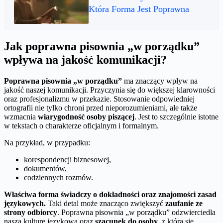
Która Forma Jest Poprawna
Jak poprawna pisownia „w porządku”
wpływa na jakość komunikacji?
Poprawna pisownia „w porządku”
ma znaczący wpływ na
jakość naszej komunikacji. Przyczynia się do większej klarowności
oraz profesjonalizmu w przekazie. Stosowanie odpowiedniej
ortografii nie tylko chroni przed nieporozumieniami, ale także
wzmacnia
wiarygodność osoby piszącej
. Jest to szczególnie istotne
w tekstach o charakterze oficjalnym i formalnym.
Na przykład, w przypadku:
korespondencji biznesowej,
dokumentów,
codziennych rozmów.
Właściwa forma świadczy o dokładności oraz znajomości zasad
językowych.
Taki detal może znacząco zwiększyć
zaufanie ze
strony odbiorcy
. Poprawna pisownia „w porządku” odzwierciedla
naszą kulturę językową oraz
szacunek do osoby
, z którą się