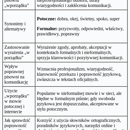
pisowni
nieprofesjonalnego odbioru, utraty
„wporządku”
wiarygodności i zakłócenia komunikacji.
Potoczne:
dobra, okej, świetny, spoko, super
Synonimy i
Formalne:
przyzwoity, odpowiedni, właściwy,
alternatywy
prawidłowy, poprawny
Zastosowanie
Wyrażenie zgody, aprobaty, akceptacji w
wyrażenia „w
kontekstach formalnych i nieformalnych,
porządku”
sprzyja klarowności i pozytywnej komunikacji.
Wpływ
Wzmacnia profesjonalizm, wiarygodność,
poprawnej
klarowność przekazu i poprawność językową,
pisowni na
zwłaszcza w tekstach oficjalnych.
komunikację
Użycie
Popularne w nieformalnej mowie i w sieci, ale
„wporządku”
błędne w formalnym piśmie; gdy swoboda
w mowie
językowa jest dopuszczalna, akceptowane w
potocznej i
stylu potocznym.
internecie
Jak sprawdzić
Korzyść z użycia słowników ortograficznych,
poprawność
poradników językowych, narzędzi online i