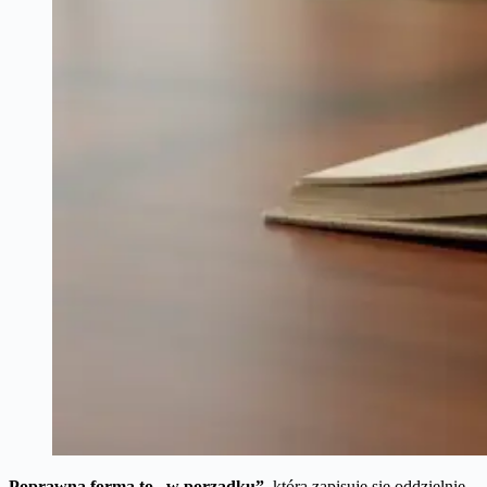
Poprawna forma to „w porządku”
, która zapisuje się oddzielnie