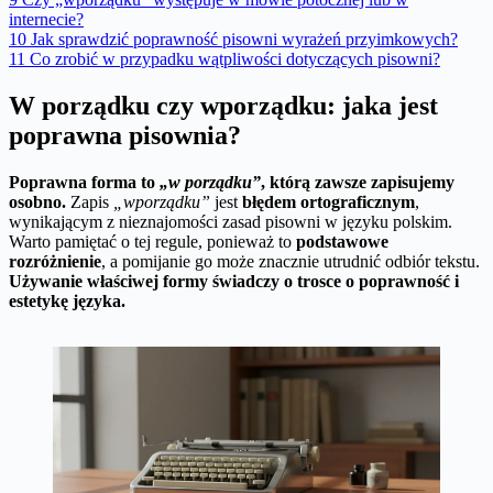
internecie?
10
Jak sprawdzić poprawność pisowni wyrażeń przyimkowych?
11
Co zrobić w przypadku wątpliwości dotyczących pisowni?
W porządku czy wporządku: jaka jest
poprawna pisownia?
Poprawna forma to
„w porządku”
, którą zawsze zapisujemy
osobno.
Zapis
„wporządku”
jest
błędem ortograficznym
,
wynikającym z nieznajomości zasad pisowni w języku polskim.
Warto pamiętać o tej regule, ponieważ to
podstawowe
rozróżnienie
, a pomijanie go może znacznie utrudnić odbiór tekstu.
Używanie właściwej formy świadczy o trosce o poprawność i
estetykę języka.