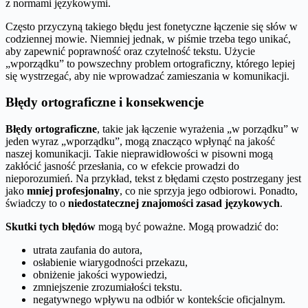
z normami językowymi.
Często przyczyną takiego błędu jest fonetyczne łączenie się słów w
codziennej mowie. Niemniej jednak, w piśmie trzeba tego unikać,
aby zapewnić poprawność oraz czytelność tekstu. Użycie
„wporządku” to powszechny problem ortograficzny, którego lepiej
się wystrzegać, aby nie wprowadzać zamieszania w komunikacji.
Błędy ortograficzne i konsekwencje
Błędy ortograficzne
, takie jak łączenie wyrażenia „w porządku” w
jeden wyraz „wporządku”, mogą znacząco wpłynąć na jakość
naszej komunikacji. Takie nieprawidłowości w pisowni mogą
zakłócić jasność przesłania, co w efekcie prowadzi do
nieporozumień. Na przykład, tekst z błędami często postrzegany jest
jako
mniej profesjonalny
, co nie sprzyja jego odbiorowi. Ponadto,
świadczy to o
niedostatecznej znajomości zasad językowych
.
Skutki tych błędów
mogą być poważne. Mogą prowadzić do:
utrata zaufania do autora,
osłabienie wiarygodności przekazu,
obniżenie jakości wypowiedzi,
zmniejszenie zrozumiałości tekstu.
negatywnego wpływu na odbiór w kontekście oficjalnym.