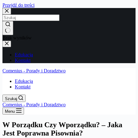
Przejdź do treści
Brak wyników
Edukacja
Kontakt
Comenius - Porady i Doradztwo
Edukacja
Kontakt
Szukaj
Comenius - Porady i Doradztwo
Menu
W Porządku Czy Wporządku? – Jaka
Jest Poprawna Pisownia?