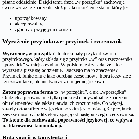
pisane oddzielnie. Dzięki temu fraza „w porządku” zachowuje
swoje wyraźne znaczenie, służąc jako określenie stanu, który jest:
uporządkowany,
akceptowalny,
zgodny z przyjętymi normami.
Wyrażenie przyimkowe: przyimek i rzeczownik
Wyrażenie „w porządku”
to doskonały przykład zwrotu
przyimkowego, który składa się z przyimka „w” oraz rzeczownika
„porządek” w miejscowniku. W polskim jest zasada, że takie
wyrażenia pisze się oddzielnie. Dlaczego ma to znaczenie?
Przyimek funkcjonuje jako odrębna część mowy, która łączy się z
rzeczownikiem, ale nie tworzy z nim jednego słowa.
Zatem poprawna forma
to „w porządku”, a nie „wporządku”.
Oddzielna pisownia nie tylko podkreśla indywidualne znaczenie
obu elementów, ale także ułatwia ich zrozumienie. Co więcej,
zasady ortograficzne w języku polskim jasno mówią, że przyimek
zawsze musi być oddzielony spacją od następującego rzeczownika.
To istotne dla zachowania poprawności językowej, co wpływa
na klarowność komunikacji.
Rola spacji w konstrukcji