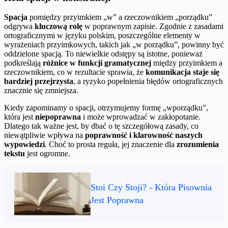
Spacja
pomiędzy przyimkiem „w” a rzeczownikiem „porządku”
odgrywa
kluczową rolę
w poprawnym zapisie. Zgodnie z zasadami
ortograficznymi w języku polskim, poszczególne elementy w
wyrażeniach przyimkowych, takich jak „w porządku”, powinny być
oddzielone spacją. To niewielkie odstępy są istotne, ponieważ
podkreślają
różnice w funkcji gramatycznej
między przyimkiem a
rzeczownikiem, co w rezultacie sprawia, że
komunikacja staje się
bardziej przejrzysta
, a ryzyko popełnienia błędów ortograficznych
znacznie się zmniejsza.
Kiedy zapominamy o spacji, otrzymujemy formę „wporządku”,
która jest
niepoprawna
i może wprowadzać w zakłopotanie.
Dlatego tak ważne jest, by dbać o tę szczegółową zasady, co
niewątpliwie wpływa na
poprawność i klarowność naszych
wypowiedzi
. Choć to prosta reguła, jej znaczenie dla
zrozumienia
tekstu
jest ogromne.
Stoi Czy Stoji? - Która Pisownia
Jest Poprawna