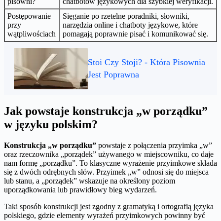
pisowni?
chatbotów językowych dla szybkiej weryfikacji.
Postępowanie
Sięganie po rzetelne poradniki, słowniki,
przy
narzędzia online i chatboty językowe, które
wątpliwościach
pomagają poprawnie pisać i komunikować się.
Stoi Czy Stoji? - Która Pisownia
Jest Poprawna
Jak powstaje konstrukcja „w porządku”
w języku polskim?
Konstrukcja „w porządku”
powstaje z połączenia przyimka „w”
oraz rzeczownika „porządek” używanego w miejscowniku, co daje
nam formę „porządku”. To klasyczne wyrażenie przyimkowe składa
się z dwóch odrębnych słów. Przyimek „w” odnosi się do miejsca
lub stanu, a „porządek” wskazuje na określony poziom
uporządkowania lub prawidłowy bieg wydarzeń.
Taki sposób konstrukcji jest zgodny z gramatyką i ortografią języka
polskiego, gdzie elementy wyrażeń przyimkowych powinny być