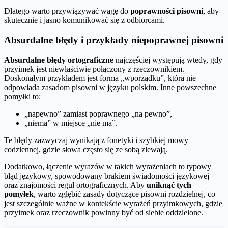
Dlatego warto przywiązywać wagę do
poprawności pisowni
, aby
skutecznie i jasno komunikować się z odbiorcami.
Absurdalne błędy i przykłady niepoprawnej pisowni
Absurdalne błędy ortograficzne
najczęściej występują wtedy, gdy
przyimek jest niewłaściwie połączony z rzeczownikiem.
Doskonałym przykładem jest forma „wporządku”, która nie
odpowiada zasadom pisowni w języku polskim. Inne powszechne
pomyłki to:
„napewno” zamiast poprawnego „na pewno”,
„niema” w miejsce „nie ma”.
Te błędy zazwyczaj wynikają z fonetyki i szybkiej mowy
codziennej, gdzie słowa często się ze sobą zlewają.
Dodatkowo, łączenie wyrazów w takich wyrażeniach to typowy
błąd językowy, spowodowany brakiem świadomości językowej
oraz znajomości reguł ortograficznych. Aby
uniknąć tych
pomyłek
, warto zgłębić zasady dotyczące pisowni rozdzielnej, co
jest szczególnie ważne w kontekście wyrażeń przyimkowych, gdzie
przyimek oraz rzeczownik powinny być od siebie oddzielone.