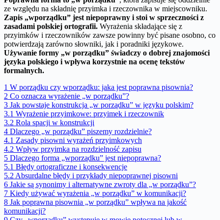
ze względu na składnię przyimka i rzeczownika w miejscowniku.
Zapis „wporządku” jest niepoprawny i stoi w sprzeczności z
zasadami polskiej ortografii.
Wyrażenia składające się z
przyimków i rzeczowników zawsze powinny być pisane osobno, co
potwierdzają zarówno słowniki, jak i poradniki językowe.
Używanie formy „w porządku” świadczy o dobrej znajomości
języka polskiego i wpływa korzystnie na ocenę tekstów
formalnych.
1
W porządku czy wporządku: jaka jest poprawna pisownia?
2
Co oznacza wyrażenie „w porządku”?
3
Jak powstaje konstrukcja „w porządku” w języku polskim?
3.1
Wyrażenie przyimkowe: przyimek i rzeczownik
3.2
Rola spacji w konstrukcji
4
Dlaczego „w porządku” piszemy rozdzielnie?
4.1
Zasady pisowni wyrażeń przyimkowych
4.2
Wpływ przyimka na rozdzielność zapisu
5
Dlaczego forma „wporządku” jest niepoprawna?
5.1
Błędy ortograficzne i konsekwencje
5.2
Absurdalne błędy i przykłady niepoprawnej pisowni
6
Jakie są synonimy i alternatywne zwroty dla „w porządku”?
7
Kiedy używać wyrażenia „w porządku” w komunikacji?
8
Jak poprawna pisownia „w porządku” wpływa na jakość
komunikacji?
9
Czy „wporządku” występuje w mowie potocznej lub w