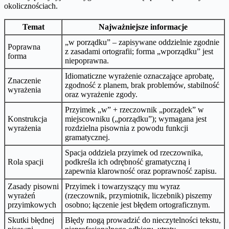
okolicznościach.
Temat
Najważniejsze informacje
„w porządku” – zapisywane oddzielnie zgodnie
Poprawna
z zasadami ortografii; forma „wporządku” jest
forma
niepoprawna.
Idiomaticzne wyrażenie oznaczające aprobatę,
Znaczenie
zgodność z planem, brak problemów, stabilność
wyrażenia
oraz wyrażenie zgody.
Przyimek „w” + rzeczownik „porządek” w
Konstrukcja
miejscowniku („porządku”); wymagana jest
wyrażenia
rozdzielna pisownia z powodu funkcji
gramatycznej.
Spacja oddziela przyimek od rzeczownika,
Rola spacji
podkreśla ich odrębność gramatyczną i
zapewnia klarowność oraz poprawność zapisu.
Zasady pisowni
Przyimek i towarzyszący mu wyraz
wyrażeń
(rzeczownik, przymiotnik, liczebnik) piszemy
przyimkowych
osobno; łączenie jest błędem ortograficznym.
Skutki błędnej
Błędy mogą prowadzić do nieczytelności tekstu,