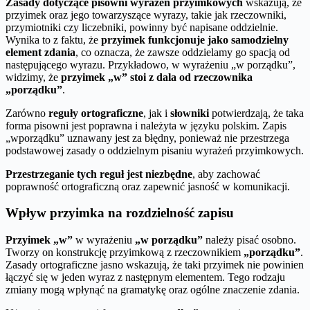
Zasady dotyczące pisowni wyrażeń przyimkowych
wskazują, że
przyimek oraz jego towarzyszące wyrazy, takie jak rzeczowniki,
przymiotniki czy liczebniki, powinny być napisane oddzielnie.
Wynika to z faktu, że
przyimek funkcjonuje jako samodzielny
element zdania
, co oznacza, że zawsze oddzielamy go spacją od
następującego wyrazu. Przykładowo, w wyrażeniu „w porządku”,
widzimy, że
przyimek „w” stoi z dala od rzeczownika
„porządku”
.
Zarówno
reguły ortograficzne
, jak i
słowniki
potwierdzają, że taka
forma pisowni jest poprawna i należyta w języku polskim. Zapis
„wporządku” uznawany jest za błędny, ponieważ nie przestrzega
podstawowej zasady o oddzielnym pisaniu wyrażeń przyimkowych.
Przestrzeganie tych reguł jest niezbędne
, aby zachować
poprawność ortograficzną oraz zapewnić jasność w komunikacji.
Wpływ przyimka na rozdzielność zapisu
Przyimek „w”
w wyrażeniu
„w porządku”
należy pisać osobno.
Tworzy on konstrukcję przyimkową z rzeczownikiem
„porządku”
.
Zasady ortograficzne jasno wskazują, że taki przyimek nie powinien
łączyć się w jeden wyraz z następnym elementem. Tego rodzaju
zmiany mogą wpłynąć na gramatykę oraz ogólne znaczenie zdania.