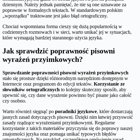
dziennym. Należy jednak pamiętać, że nie są one uznawane za
poprawne w formalnych tekstach. W standardowym polskim
„wporządku” traktowane jest jako błąd ortograficzny.
Chociaż wspomniana forma cieszy się dużą popularnością w
codziennych rozmowach i w sieci, warto unikać jej w sytuacjach,
które wymagają bardziej starannego użycia języka.
Jak sprawdzić poprawność pisowni
wyrażeń przyimkowych?
Sprawdzanie poprawności pisowni wyrażeń przyimkowych
stało się prostsze dzięki różnorodnym narzędziom dostępnym w
Internecie oraz programom do edycji tekstów.
Korzystanie ze
słowników ortograficznych
to kolejny skuteczny sposób, aby
upewnić się, czy dane wyrażenie powinno być pisane jako całość
czy osobno.
Warto również sięgnąć po
poradniki językowe
, które dostarczają
jasnych zasad dotyczących pisowni. Dzięki nim łatwiej przyswoić
zasady rządzące wyrażeniami przyimkowymi. Regularne
korzystanie z takich materiałów przyczynia się do poprawy naszej
znajomości języka oraz pomaga unikać typowych błędów
ortograficznych. Na przykład, szczegółowe omówienie zasad