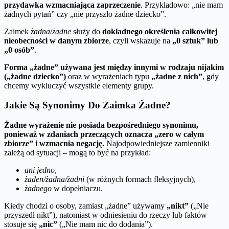
przydawka wzmacniająca zaprzeczenie
. Przykładowo: „nie mam
żadnych pytań” czy „nie przyszło żadne dziecko”.
Zaimek
żadna
/
żadne
służy do
dokładnego określenia całkowitej
nieobecności w danym zbiorze
, czyli wskazuje na
„0 sztuk” lub
„0 osób”
.
Forma „żadne” używana jest między innymi w rodzaju nijakim
(„żadne dziecko”)
oraz w wyrażeniach typu
„żadne z nich”
, gdy
chcemy wykluczyć wszystkie elementy grupy.
Jakie Są Synonimy Do Zaimka Żadne?
Żadne wyrażenie nie posiada bezpośredniego synonimu,
ponieważ w zdaniach przeczących oznacza „zero w całym
zbiorze” i wzmacnia negację.
Najodpowiedniejsze zamienniki
zależą od sytuacji – mogą to być na przykład:
ani jedno
,
żaden/żadna/żadni
(w różnych formach fleksyjnych),
żadnego
w dopełniaczu.
Kiedy chodzi o osoby, zamiast „żadne” używamy
„nikt”
(„Nie
przyszedł nikt”), natomiast w odniesieniu do rzeczy lub faktów
stosuje się
„nic”
(„Nie mam nic do dodania”).