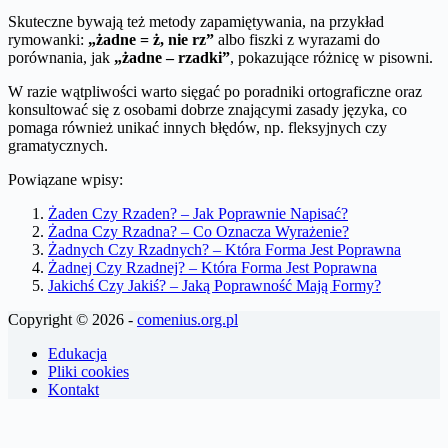
Skuteczne bywają też metody zapamiętywania, na przykład
rymowanki:
„żadne = ż, nie rz”
albo fiszki z wyrazami do
porównania, jak
„żadne – rzadki”
, pokazujące różnicę w pisowni.
W razie wątpliwości warto sięgać po poradniki ortograficzne oraz
konsultować się z osobami dobrze znającymi zasady języka, co
pomaga również unikać innych błędów, np. fleksyjnych czy
gramatycznych.
Powiązane wpisy:
Żaden Czy Rzaden? – Jak Poprawnie Napisać?
Żadna Czy Rzadna? – Co Oznacza Wyrażenie?
Żadnych Czy Rzadnych? – Która Forma Jest Poprawna
Żadnej Czy Rzadnej? – Która Forma Jest Poprawna
Jakichś Czy Jakiś? – Jaką Poprawność Mają Formy?
Copyright © 2026 -
comenius.org.pl
Edukacja
Pliki cookies
Kontakt