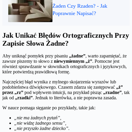
Żaden Czy Rzaden? - Jak
Poprawnie Napisać?
Jak Unikać Błędów Ortograficznych Przy
Zapisie Słowa Żadne?
Aby uniknąć pomyłek przy pisaniu
„żadne”
, warto zapamiętać, że
zawsze piszemy to słowo z
niewymiennym „ż”
. Pomocne jest
również sprawdzanie w słownikach ortograficznych i językowych,
które potwierdzą prawidłową formę.
Najczęściej błąd wynika z mylnego skojarzenia wyrazów lub
podobieństwa dźwiękowego. Czasem zdarza się zastępować
„ż”
przez „rz”
pod wpływem intuicji, na przykład pisząc
„rzadne”
, tak
jak od
„rzadki”
. Jednak to literówka, a nie poprawna zasada.
W nauce pomaga sięganie po przykłady, takie jak:
„nie ma żadnych pytań”,
„nie widzę żadnego sensu”,
„nie przyszło żadne dziecko”.