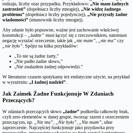
rodzaju, liczby oraz przypadku. Przykładowo:
„Nie mam żadnych
zastrzeżeń”
(dopełniacz liczby mnogiej),
„Nie widzę żadnego
problemu”
(dopełniacz liczby pojedynczej),
„Nie przyszły żadne
wiadomości”
(mianownik liczby mnogiej).
Aby zdanie było poprawne, ważne jest zachowanie właściwej
konstrukcji –
„żadne”
musi łączyć się z rzeczownikiem, natomiast
negację wyrażać orzeczenie, takie jak
„nie mam”
,
„nie ma”
czy
„nie było”
. Spójrz na kilka przykładów:
„To nie są żadne żarty,”
„Nie padło żadne słowo,”
„Nie znalazłem żadnej odpowiedzi.”
W literaturze czasem spotykamy też emfatyczne użycie, na przykład
w wyrażeniu:
„I żadnej nadziei”
.
Jak Zaimek Żadne Funkcjonuje W Zdaniach
Przeczących?
W zdaniach przeczących słowo
„żadne”
podkreśla całkowity brak,
czyli zero elementów w danej grupie, tworząc razem z orzeczeniem
przeczącym, np.
„Nie ma”, „Nie było”, „Nie mam”
, silne
zaprzeczenie. Najczęściej funkcjonuje jako przydawka przy
rzeczowniku, precyzyjnie wskazując na brak czegoś konkretnego.