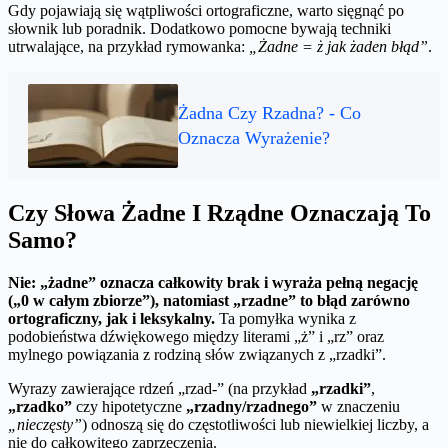
Gdy pojawiają się wątpliwości ortograficzne, warto sięgnąć po
słownik lub poradnik. Dodatkowo pomocne bywają techniki
utrwalające, na przykład rymowanka:
„Żadne = ż jak żaden błąd”
.
Żadna Czy Rzadna? - Co
Oznacza Wyrażenie?
Czy Słowa Żadne I Rządne Oznaczają To
Samo?
Nie: „żadne” oznacza całkowity brak i wyraża pełną negację
(„0 w całym zbiorze”), natomiast „rzadne” to błąd zarówno
ortograficzny, jak i leksykalny.
Ta pomyłka wynika z
podobieństwa dźwiękowego między literami „ż” i „rz” oraz
mylnego powiązania z rodziną słów związanych z „rzadki”.
Wyrazy zawierające rdzeń „rzad-” (na przykład
„rzadki”
,
„rzadko”
czy hipotetyczne
„rzadny/rzadnego”
w znaczeniu
„nieczęsty”
) odnoszą się do częstotliwości lub niewielkiej liczby, a
nie do całkowitego zaprzeczenia.