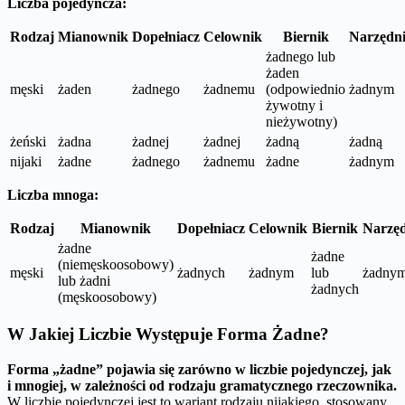
Liczba pojedyncza:
Rodzaj
Mianownik
Dopełniacz
Celownik
Biernik
Narzędn
żadnego lub
żaden
męski
żaden
żadnego
żadnemu
(odpowiednio
żadnym
żywotny i
nieżywotny)
żeński
żadna
żadnej
żadnej
żadną
żadną
nijaki
żadne
żadnego
żadnemu
żadne
żadnym
Liczba mnoga:
Rodzaj
Mianownik
Dopełniacz
Celownik
Biernik
Narzę
żadne
żadne
(niemęskoosobowy)
męski
żadnych
żadnym
lub
żadnym
lub żadni
żadnych
(męskoosobowy)
W Jakiej Liczbie Występuje Forma Żadne?
Forma „żadne” pojawia się zarówno w liczbie pojedynczej, jak
i mnogiej, w zależności od rodzaju gramatycznego rzeczownika.
W liczbie pojedynczej jest to wariant rodzaju nijakiego, stosowany