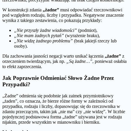
W konstrukcji zdania
„żadne”
musi odpowiadać rzeczownikowi
pod względem rodzaju, liczby i przypadku. Negatywne znaczenie
wynika z takiego zestawienia, co pokazują przykłady:
„Nie przyszły żadne wiadomości”
(podmiot),
„Nie mam żadnych pytań”
(wyrażenie braku),
„Nie widzę żadnego problemu”
(brak jakiejś rzeczy lub
osoby).
Dla zachowania jasności negacji warto unikać łączenia
„żadne”
z
orzeczeniem twierdzącym, jak np.
„Są żadne…”
, ponieważ osłabia
to efekt zaprzeczenia.
Jak Poprawnie Odmieniać Słowo Żadne Przez
Przypadki?
„Żadne” odmienia się podobnie jak zaimek przymiotnikowy
„żaden”, co oznacza, że bierze różne formy w zależności od
przypadku, rodzaju i liczby, dopasowując się do rzeczownika w
zdaniu przeczącym, takim jak „nie ma” czy „nie widzę”. W liczbie
pojedynczej podstawowa forma „żadne” używana jest w rodzaju
nijakim, przede wszystkim w mianowniku i bierniku.