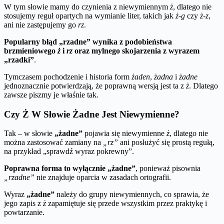
W tym słowie mamy do czynienia z niewymiennym
ż
, dlatego nie
stosujemy reguł opartych na wymianie liter, takich jak
ż-g
czy
ż-z
,
ani nie zastępujemy go
rz
.
Popularny błąd „rzadne” wynika z podobieństwa
brzmieniowego
ż
i
rz
oraz mylnego skojarzenia z wyrazem
„rzadki”
.
Tymczasem pochodzenie i historia form
żaden
,
żadna
i
żadne
jednoznacznie potwierdzają, że poprawną wersją jest ta z
ż
. Dlatego
zawsze piszmy je właśnie tak.
Czy Ż W Słowie Żadne Jest Niewymienne?
Tak – w słowie
„żadne”
pojawia się niewymienne
ż
, dlatego nie
można zastosować zamiany na
„rz”
ani posłużyć się prostą regułą,
na przykład „sprawdź wyraz pokrewny”.
Poprawna forma to wyłącznie „żadne”
, ponieważ pisownia
„rzadne”
nie znajduje oparcia w zasadach ortografii.
Wyraz
„żadne”
należy do grupy niewymiennych, co sprawia, że
jego zapis z
ż
zapamiętuje się przede wszystkim przez praktykę i
powtarzanie.