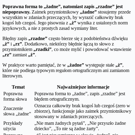
Poprawna forma to „żadne”, natomiast zapis „rzadne” jest
niepoprawny.
Zaimek przymiotnikowy
„żadne”
stosujemy przede
wszystkim w zdaniach przeczących, by wyrazić całkowity brak
kogoś lub czegoś. Jego pisownia z
„ż”
wynika z ustalonych norm
językowych, a nie z prostych zasad wymiany liter.
Błędny zapis
„rzadne”
często bierze się z podobieństwa dźwięku
„ż”
i
„rz”
. Dodatkowo, niektórzy błędnie łączą to słowo z
przymiotnikiem
„rzadki”
, co może mylić i powodować wstawienie
„rz”
zamiast
„ż”
.
W praktyce warto pamiętać, że w
„żadne”
występuje stałe
„ż”
,
które nie podlega typowym regułom ortograficznym ani zamianom
literowym.
Temat
Najważniejsze informacje
Poprawna
Poprawna forma to „żadne”, zapis „rzadne” jest
forma słowa
błędem ortograficznym.
Oznacza całkowity brak kogoś lub czegoś (zero w
Znaczenie
zbiorze), funkcjonuje jako zaimek przymiotnikowy
słowa „żadne”
stosowany w zdaniach przeczących.
Przykłady
„Nie mam żadnych pytań”, „Nie przyszło żadne
użycia
dziecko”, „To nie są żadne żarty”.