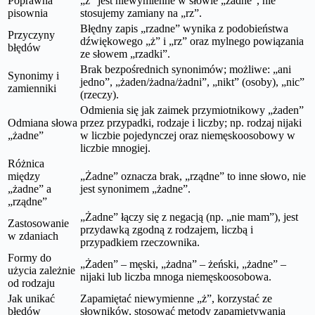
Poprawna
„ż” jest niewymienne w słowie „żadne”, nie
pisownia
stosujemy zamiany na „rz”.
Błędny zapis „rzadne” wynika z podobieństwa
Przyczyny
dźwiękowego „ż” i „rz” oraz mylnego powiązania
błędów
ze słowem „rzadki”.
Brak bezpośrednich synonimów; możliwe: „ani
Synonimy i
jedno”, „żaden/żadna/żadni”, „nikt” (osoby), „nic”
zamienniki
(rzeczy).
Odmienia się jak zaimek przymiotnikowy „żaden”
Odmiana słowa
przez przypadki, rodzaje i liczby; np. rodzaj nijaki
„żadne”
w liczbie pojedynczej oraz niemęskoosobowy w
liczbie mnogiej.
Różnica
między
„Żadne” oznacza brak, „rządne” to inne słowo, nie
„żadne” a
jest synonimem „żadne”.
„rządne”
„Żadne” łączy się z negacją (np. „nie mam”), jest
Zastosowanie
przydawką zgodną z rodzajem, liczbą i
w zdaniach
przypadkiem rzeczownika.
Formy do
„Żaden” – męski, „żadna” – żeński, „żadne” –
użycia zależnie
nijaki lub liczba mnoga niemęskoosobowa.
od rodzaju
Jak unikać
Zapamiętać niewymienne „ż”, korzystać ze
błędów
słowników, stosować metody zapamiętywania