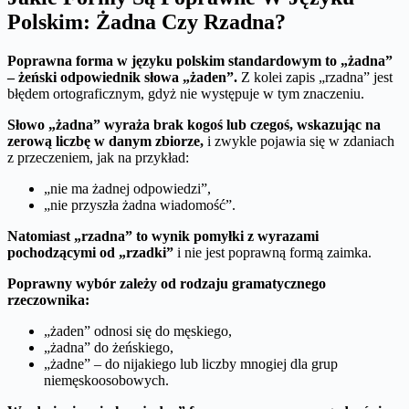
Polskim: Żadna Czy Rzadna?
Poprawna forma w języku polskim standardowym to „żadna”
– żeński odpowiednik słowa „żaden”.
Z kolei zapis „rzadna” jest
błędem ortograficznym, gdyż nie występuje w tym znaczeniu.
Słowo „żadna” wyraża brak kogoś lub czegoś, wskazując na
zerową liczbę w danym zbiorze,
i zwykle pojawia się w zdaniach
z przeczeniem, jak na przykład:
„nie ma żadnej odpowiedzi”,
„nie przyszła żadna wiadomość”.
Natomiast „rzadna” to wynik pomyłki z wyrazami
pochodzącymi od „rzadki”
i nie jest poprawną formą zaimka.
Poprawny wybór zależy od rodzaju gramatycznego
rzeczownika:
„żaden” odnosi się do męskiego,
„żadna” do żeńskiego,
„żadne” – do nijakiego lub liczby mnogiej dla grup
niemęskoosobowych.