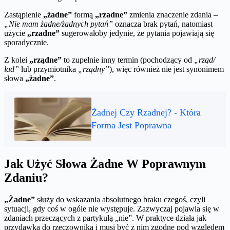
Zastąpienie
„żadne”
formą
„rzadne”
zmienia znaczenie zdania –
„Nie mam żadne/żadnych pytań”
oznacza brak pytań, natomiast
użycie
„rzadne”
sugerowałoby jedynie, że pytania pojawiają się
sporadycznie.
Z kolei
„rządne”
to zupełnie inny termin (pochodzący od
„rząd/
ład”
lub przymiotnika
„rządny”
), więc również nie jest synonimem
słowa
„żadne”
.
Żadnej Czy Rzadnej? - Która
Forma Jest Poprawna
Jak Użyć Słowa Żadne W Poprawnym
Zdaniu?
„Żadne”
służy do wskazania absolutnego braku czegoś, czyli
sytuacji, gdy coś w ogóle nie występuje. Zazwyczaj pojawia się w
zdaniach przeczących z partykułą „nie”. W praktyce działa jak
przydawka do rzeczownika i musi być z nim zgodne pod względem