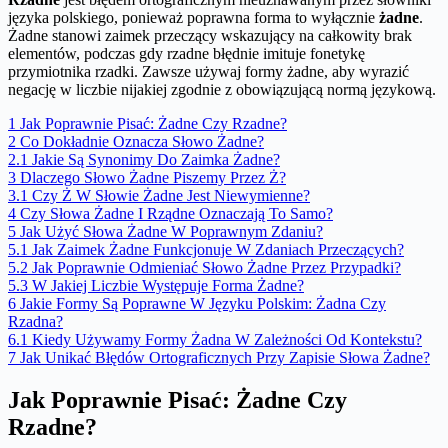
języka polskiego, ponieważ poprawna forma to wyłącznie
żadne
.
Żadne stanowi zaimek przeczący wskazujący na całkowity brak
elementów, podczas gdy rzadne błędnie imituje fonetykę
przymiotnika rzadki. Zawsze używaj formy żadne, aby wyrazić
negację w liczbie nijakiej zgodnie z obowiązującą normą językową.
1
Jak Poprawnie Pisać: Żadne Czy Rzadne?
2
Co Dokładnie Oznacza Słowo Żadne?
2.1
Jakie Są Synonimy Do Zaimka Żadne?
3
Dlaczego Słowo Żadne Piszemy Przez Ż?
3.1
Czy Ż W Słowie Żadne Jest Niewymienne?
4
Czy Słowa Żadne I Rządne Oznaczają To Samo?
5
Jak Użyć Słowa Żadne W Poprawnym Zdaniu?
5.1
Jak Zaimek Żadne Funkcjonuje W Zdaniach Przeczących?
5.2
Jak Poprawnie Odmieniać Słowo Żadne Przez Przypadki?
5.3
W Jakiej Liczbie Występuje Forma Żadne?
6
Jakie Formy Są Poprawne W Języku Polskim: Żadna Czy
Rzadna?
6.1
Kiedy Używamy Formy Żadna W Zależności Od Kontekstu?
7
Jak Unikać Błędów Ortograficznych Przy Zapisie Słowa Żadne?
Jak Poprawnie Pisać: Żadne Czy
Rzadne?