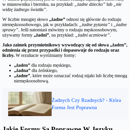
w mianowniku i bierniku, na przykład:
„żadne dziecko”
lub
„nie
widzę żadnego światła”
.
W liczbie mnogiej słowo
„żadne”
odnosi się głównie do rodzaju
niemęskoosobowego, jak w przykładach:
„żadne pytania”
i
„żadne
sprawy”
. Jeśli natomiast mówimy o rodzaju męskoosobowym,
używamy formy
„żadni”
, na przykład:
„żadni uczniowie”
.
Jako zaimek przymiotnikowy wywodzący się od słowa „żaden”,
odmienia się przez przypadki i dopasowuje do rodzaju oraz
liczby.
W rezultacie wyróżniamy formy:
„żaden”
dla rodzaju męskiego,
„żadna”
dla żeńskiego,
„żadne”
, które może oznaczać rodzaj nijaki lub liczbę mnogą
niemęskoosobową.
Żadnych Czy Rzadnych? - Która
Forma Jest Poprawna
Jakie Formy Są Poprawne W Języku