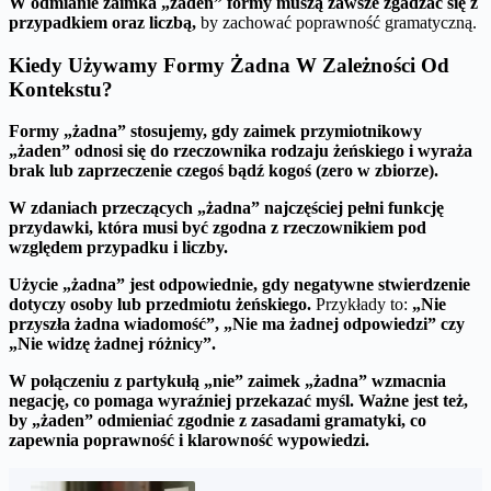
W odmianie zaimka „żaden” formy muszą zawsze zgadzać się z
przypadkiem oraz liczbą,
by zachować poprawność gramatyczną.
Kiedy Używamy Formy Żadna W Zależności Od
Kontekstu?
Formy „żadna” stosujemy, gdy zaimek przymiotnikowy
„żaden” odnosi się do rzeczownika rodzaju żeńskiego i wyraża
brak lub zaprzeczenie czegoś bądź kogoś (zero w zbiorze).
W zdaniach przeczących „żadna” najczęściej pełni funkcję
przydawki, która musi być zgodna z rzeczownikiem pod
względem przypadku i liczby.
Użycie „żadna” jest odpowiednie, gdy negatywne stwierdzenie
dotyczy osoby lub przedmiotu żeńskiego.
Przykłady to:
„Nie
przyszła żadna wiadomość”, „Nie ma żadnej odpowiedzi” czy
„Nie widzę żadnej różnicy”.
W połączeniu z partykułą „nie” zaimek „żadna” wzmacnia
negację, co pomaga wyraźniej przekazać myśl.
Ważne jest też,
by „żaden” odmieniać zgodnie z zasadami gramatyki, co
zapewnia poprawność i klarowność wypowiedzi.