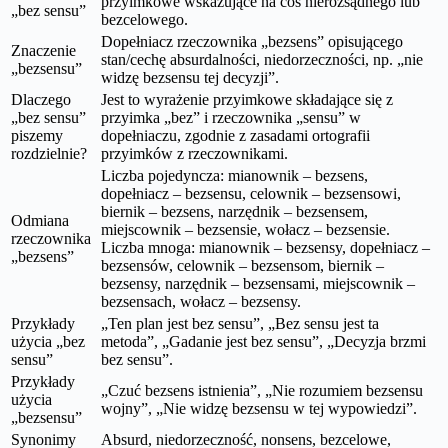
przyimkowe wskazujące na coś nierozsądnego lub
„bez sensu”
bezcelowego.
Dopełniacz rzeczownika „bezsens” opisującego
Znaczenie
stan/cechę absurdalności, niedorzeczności, np. „nie
„bezsensu”
widzę bezsensu tej decyzji”.
Dlaczego
Jest to wyrażenie przyimkowe składające się z
„bez sensu”
przyimka „bez” i rzeczownika „sensu” w
piszemy
dopełniaczu, zgodnie z zasadami ortografii
rozdzielnie?
przyimków z rzeczownikami.
Liczba pojedyncza: mianownik – bezsens,
dopełniacz – bezsensu, celownik – bezsensowi,
biernik – bezsens, narzędnik – bezsensem,
Odmiana
miejscownik – bezsensie, wołacz – bezsensie.
rzeczownika
Liczba mnoga: mianownik – bezsensy, dopełniacz –
„bezsens”
bezsensów, celownik – bezsensom, biernik –
bezsensy, narzędnik – bezsensami, miejscownik –
bezsensach, wołacz – bezsensy.
Przykłady
„Ten plan jest bez sensu”, „Bez sensu jest ta
użycia „bez
metoda”, „Gadanie jest bez sensu”, „Decyzja brzmi
sensu”
bez sensu”.
Przykłady
„Czuć bezsens istnienia”, „Nie rozumiem bezsensu
użycia
wojny”, „Nie widzę bezsensu w tej wypowiedzi”.
„bezsensu”
Synonimy
Absurd, niedorzeczność, nonsens, bezcelowe,