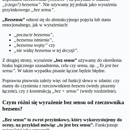
„(czego?) bezsensu”
. Nie używamy jej jednak jako wyrażenia
przyimkowego
„bez sensu”
.
„Bezsensu”
odnosi się do abstrakcyjnego pojęcia lub stanu
emocjonalnego, jak w wyrażeniach:
„poczucie bezsensu”
,
„bezsensu istnienia”
,
„bezsensu wojny”
czy
„nie widzę bezsensu w tej decyzji”
.
Z drugiej strony, wyrażenie
„bez sensu”
używamy do określenia
braku logicznego uzasadnienia, celu czy sensu, np.
„To jest bez
sensu”
. W takim wypadku pisanie łączne będzie błędne.
Poprawna pisownia zależy więc od funkcji słowa w zdaniu: czy
mamy do czynienia z rzeczownikiem
bezsens
(wtedy piszemy
łącznie), czy z konstrukcją
„bez + sensu”
(wtedy rozdzielnie).
Czym różni się wyrażenie bez sensu od rzeczownika
bezsens?
„Bez sensu” to zwrot przyimkowy, który wykorzystujemy do
oceny, na przykład mówiąc „to jest bez sensu”.
Funkcjonuje