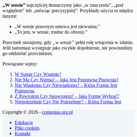
„W sensie”
najczęściej tłumaczymy jako „w znaczeniu”, „pod
względem” lub „mówiąc precyzyjniej”. Przykłady użycia to między
innymi:
„W sensie prawnym umowa jest nieważna,”
„To jest, w sensie, trudne do obrony.”
Przecinek stosujemy, gdy
„w sensie”
pełni rolę wtrącenia w zdaniu.
Jeśli natomiast występuje jako zwykłe dopełnienie, nie powinniśmy
go oddzielać przecinkiem.
Powiązane wpisy:
W Sumie Czy Wsumie?
Nie Ma Czy Niema? – Jaka Jest Poprawna Pisownia?
Nie Wiadomo Czy Niewiadomo? – Która Forma Jest
Poprawna
Z Powrotem Czy Spowrotem? – Jaką Formę Wybrać?
Niepotrzebnie Czy Nie Potrzebnie? – Która Forma Jest
Copyright © 2026 -
comenius.org.pl
Edukacja
Pliki cookies
Kontakt