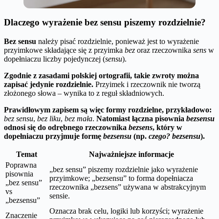
Dlaczego wyrażenie bez sensu piszemy rozdzielnie?
Bez sensu
należy pisać rozdzielnie, ponieważ jest to wyrażenie
przyimkowe składające się z przyimka
bez
oraz rzeczownika
sens
w
dopełniaczu liczby pojedynczej (
sensu
).
Zgodnie z zasadami polskiej ortografii, takie zwroty można
zapisać jedynie rozdzielnie.
Przyimek i rzeczownik nie tworzą
złożonego słowa – wynika to z reguł składniowych.
Prawidłowym zapisem są więc formy rozdzielne, przykładowo:
bez sensu
,
bez liku
,
bez mała
.
Natomiast łączna pisownia
bezsensu
odnosi się do odrębnego rzeczownika
bezsens
, który w
dopełniaczu przyjmuje formę
bezsensu
(np.
czego? bezsensu
).
Temat
Najważniejsze informacje
Poprawna
„bez sensu” piszemy rozdzielnie jako wyrażenie
pisownia
przyimkowe; „bezsensu” to forma dopełniacza
„bez sensu”
rzeczownika „bezsens” używana w abstrakcyjnym
vs
sensie.
„bezsensu”
Oznacza brak celu, logiki lub korzyści; wyrażenie
Znaczenie