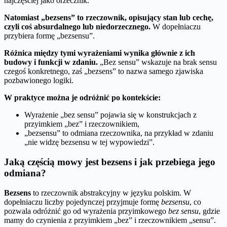
najczęściej jako orzecznik.
Natomiast „bezsens” to rzeczownik, opisujący stan lub cechę,
czyli coś absurdalnego lub niedorzecznego.
W dopełniaczu
przybiera formę „bezsensu”.
Różnica między tymi wyrażeniami wynika głównie z ich
budowy i funkcji w zdaniu.
„Bez sensu” wskazuje na brak sensu
czegoś konkretnego, zaś „bezsens” to nazwa samego zjawiska
pozbawionego logiki.
W praktyce można je odróżnić po kontekście:
Wyrażenie „bez sensu” pojawia się w konstrukcjach z
przyimkiem „bez” i rzeczownikiem,
„bezsensu” to odmiana rzeczownika, na przykład w zdaniu
„nie widzę bezsensu w tej wypowiedzi”.
Jaką częścią mowy jest bezsens i jak przebiega jego
odmiana?
Bezsens
to rzeczownik abstrakcyjny w języku polskim. W
dopełniaczu liczby pojedynczej przyjmuje formę
bezsensu
, co
pozwala odróżnić go od wyrażenia przyimkowego
bez sensu
, gdzie
mamy do czynienia z przyimkiem „bez” i rzeczownikiem „sensu”.