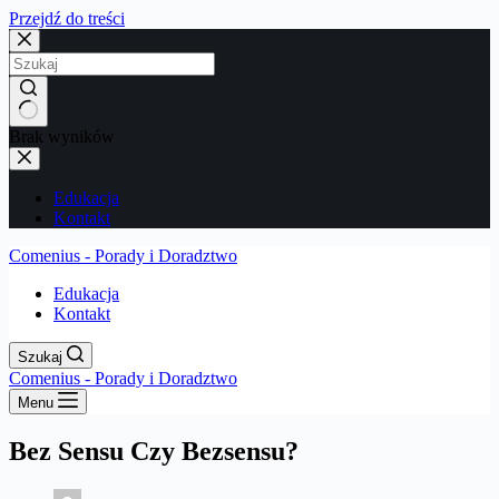
Przejdź do treści
Brak wyników
Edukacja
Kontakt
Comenius - Porady i Doradztwo
Edukacja
Kontakt
Szukaj
Comenius - Porady i Doradztwo
Menu
Bez Sensu Czy Bezsensu?