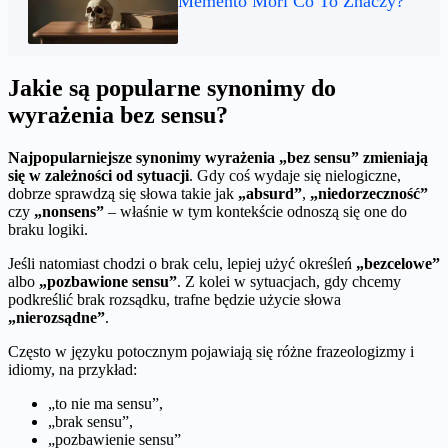
Memento Mori Co To Znaczy?
Jakie są popularne synonimy do
wyrażenia bez sensu?
Najpopularniejsze synonimy wyrażenia „bez sensu” zmieniają
się w zależności od sytuacji
. Gdy coś wydaje się nielogiczne,
dobrze sprawdzą się słowa takie jak
„absurd”
,
„niedorzeczność”
czy
„nonsens”
– właśnie w tym kontekście odnoszą się one do
braku logiki.
Jeśli natomiast chodzi o brak celu, lepiej użyć określeń
„bezcelowe”
albo
„pozbawione sensu”
. Z kolei w sytuacjach, gdy chcemy
podkreślić brak rozsądku, trafne będzie użycie słowa
„nierozsądne”
.
Często w języku potocznym pojawiają się różne frazeologizmy i
idiomy, na przykład:
„to nie ma sensu”,
„brak sensu”,
„pozbawienie sensu”