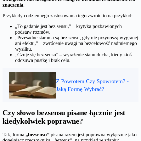
znaczenia.
Przykłady codziennego zastosowania tego zwrotu to na przykład:
„To gadanie jest bez sensu,” – krytyka pozbawionych
podstaw rozmów,
„Przesadne starania są bez sensu, gdy nie przynoszą wygranej
ani efektu,” – zwrócenie uwagi na bezcelowość nadmiernego
wysiłku,
„Czuję się bez sensu” – wyrażenie stanu ducha, kiedy ktoś
odczuwa pustkę i brak celu.
Z Powrotem Czy Spowrotem? -
Jaką Formę Wybrać?
Czy słowo bezsensu pisane łącznie jest
kiedykolwiek poprawne?
Tak, forma
„bezsensu”
pisana razem jest poprawna wyłącznie jako
dopełniacz rzeczownika
„bezsens”
, na przykład w zdaniu: