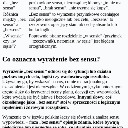
dla „bez
pozbawione sensu, nierozsądne; idiomy: „to nie ma
sensu”
sensu”, „brak sensu”, „nie trzyma się kupy”.
Różnica
„Bez sensu” to wyrażenie przyimkowe oceniające
między „bez
coś jako nielogiczne lub bez celu, „bezsens” to
sensu” a
rzeczownik opisujący stan lub cechę absurdu lub
„bezsens”
braku logiki.
„W sensie”
Poprawnie pisane rozdzielnie „w sensie” (przyimek
czy „w
+ rzeczownik), natomiast „w sęsie” jest błędem
sęsie”?
ortograficznym.
Co oznacza wyrażenie bez sensu?
Wyrażenie „bez sensu” odnosi się do sytuacji lub działań
pozbawionych celu, logiki czy wartościowego rezultatu.
Używamy go, by wskazać na coś, co nie ma racjonalnego
uzasadnienia i jest nierozsądne. W codziennym języku potocznym
często służy do krytycznej oceny planu, decyzji czy wypowiedzi,
które wydają się być jałowe i bezcelowe.
Innymi słowy, coś
określonego jako „bez sensu” stoi w sprzeczności z logicznym
myśleniem i zdrowym rozsądkiem.
Wyrażenie to w języku polskim łączy się również z analizą sensu
wypowiedzi – fraza
„bez sensu” opisuje zdania, które bywają
nielogiczne lub niezgodne ze sobą, co utrudnia zrozumienie ich