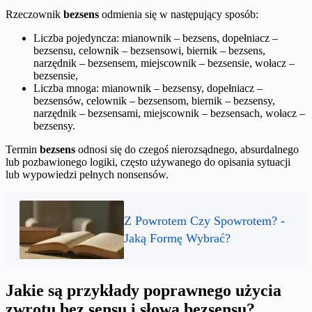
Rzeczownik
bezsens
odmienia się w następujący sposób:
Liczba pojedyncza: mianownik – bezsens, dopełniacz –
bezsensu, celownik – bezsensowi, biernik – bezsens,
narzędnik – bezsensem, miejscownik – bezsensie, wołacz –
bezsensie,
Liczba mnoga: mianownik – bezsensy, dopełniacz –
bezsensów, celownik – bezsensom, biernik – bezsensy,
narzędnik – bezsensami, miejscownik – bezsensach, wołacz –
bezsensy.
Termin
bezsens
odnosi się do czegoś nierozsądnego, absurdalnego
lub pozbawionego logiki, często używanego do opisania sytuacji
lub wypowiedzi pełnych nonsensów.
Z Powrotem Czy Spowrotem? -
Jaką Formę Wybrać?
Jakie są przykłady poprawnego użycia
zwrotu bez sensu i słowa bezsensu?