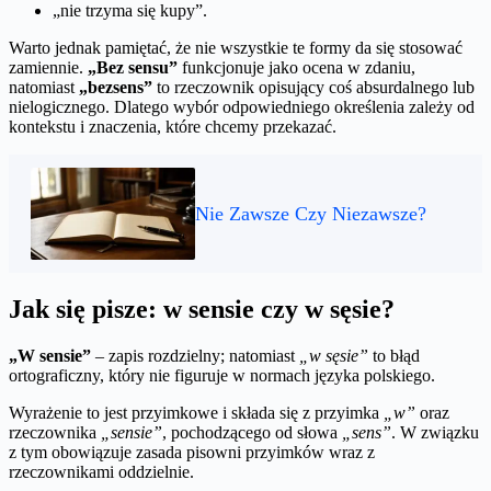
„nie trzyma się kupy”.
Warto jednak pamiętać, że nie wszystkie te formy da się stosować
zamiennie.
„Bez sensu”
funkcjonuje jako ocena w zdaniu,
natomiast
„bezsens”
to rzeczownik opisujący coś absurdalnego lub
nielogicznego. Dlatego wybór odpowiedniego określenia zależy od
kontekstu i znaczenia, które chcemy przekazać.
Nie Zawsze Czy Niezawsze?
Jak się pisze: w sensie czy w sęsie?
„W sensie”
– zapis rozdzielny; natomiast
„w sęsie”
to błąd
ortograficzny, który nie figuruje w normach języka polskiego.
Wyrażenie to jest przyimkowe i składa się z przyimka
„w”
oraz
rzeczownika
„sensie”
, pochodzącego od słowa
„sens”
. W związku
z tym obowiązuje zasada pisowni przyimków wraz z
rzeczownikami oddzielnie.