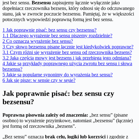
jest bez sensu.
Bezsensu
zapisujemy łącznie wyłącznie jako
dopełniacz rzeczownika bezsens, który odnosi się do odczuwanego
stanu, jak w zwrocie poczucie bezsensu. Pamiętaj, że w większości
potocznych wypowiedzi poprawną formą jest bez sensu.
1
Jak poprawnie pisać: bez sensu czy bezsensu?
1.1
Dlaczego wyrażenie bez sensu piszemy rozdzielnie?
2
Co oznacza wyrażenie bez sensu?
3
Czy słowo bezsensu pisane łącznie jest kiedykolwiek poprawne?
3.1
Czym różni się wyrażenie bez sensu od rzeczownika bezsens?
3.2
Jaką częścią mowy jest bezsens i jak przebiega jego odmiana?
4
Jakie są przykłady poprawnego użycia zwrotu bez sensu i słowa
bezsensu?
5
Jakie są popularne synonimy do wyrażenia bez sensu?
6
Jak się pisze: w sensie czy w sęsie?
Jak poprawnie pisać: bez sensu czy
bezsensu?
Poprawna pisownia zależy od znaczenia:
„bez sensu” (pisane
osobno) to wyrażenie przyimkowe, natomiast „bezsensu” (łącznie)
jest formą od rzeczownika „bezsens”.
„Bez sensu” oznacza
brak celu, logiki lub korzyści
i zgodnie z