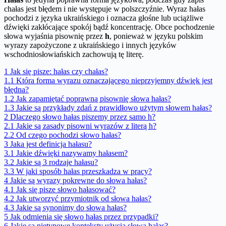
chałas jest błędem i nie występuje w polszczyźnie. Wyraz hałas
pochodzi z języka ukraińskiego i oznacza głośne lub uciążliwe
dźwięki zakłócające spokój bądź koncentrację. Obce pochodzenie
słowa wyjaśnia pisownię przez
h
, ponieważ w języku polskim
wyrazy zapożyczone z ukraińskiego i innych języków
wschodniosłowiańskich zachowują tę literę.
1
Jak się pisze: hałas czy chałas?
1.1
Która forma wyrazu oznaczającego nieprzyjemny dźwięk jest
błędna?
1.2
Jak zapamiętać poprawną pisownię słowa hałas?
1.3
Jakie są przykłady zdań z prawidłowo użytym słowem hałas?
2
Dlaczego słowo hałas piszemy przez samo h?
2.1
Jakie są zasady pisowni wyrazów z literą h?
2.2
Od czego pochodzi słowo hałas?
3
Jaka jest definicja hałasu?
3.1
Jakie dźwięki nazywamy hałasem?
3.2
Jakie są 3 rodzaje hałasu?
3.3
W jaki sposób hałas przeszkadza w pracy?
4
Jakie są wyrazy pokrewne do słowa hałas?
4.1
Jak się pisze słowo hałasować?
4.2
Jak utworzyć przymiotnik od słowa hałas?
4.3
Jakie są synonimy do słowa hałas?
5
Jak odmienia się słowo hałas przez przypadki?
6
Jakie są nietypowe konteksty użycia słowa hałas?