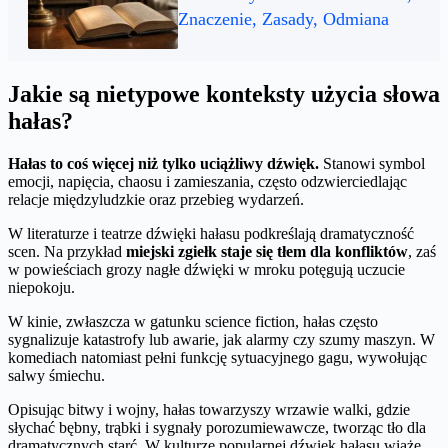
Znaczenie, Zasady, Odmiana
Jakie są nietypowe konteksty użycia słowa
hałas?
Hałas to coś więcej niż tylko uciążliwy dźwięk.
Stanowi symbol
emocji, napięcia, chaosu i zamieszania, często odzwierciedlając
relacje międzyludzkie oraz przebieg wydarzeń.
W literaturze i teatrze dźwięki hałasu podkreślają dramatyczność
scen. Na przykład
miejski zgiełk staje się tłem dla konfliktów
, zaś
w powieściach grozy nagłe dźwięki w mroku potęgują uczucie
niepokoju.
W kinie, zwłaszcza w gatunku science fiction, hałas często
sygnalizuje katastrofy lub awarie, jak alarmy czy szumy maszyn. W
komediach natomiast pełni funkcję sytuacyjnego gagu, wywołując
salwy śmiechu.
Opisując bitwy i wojny, hałas towarzyszy wrzawie walki, gdzie
słychać bębny, trąbki i sygnały porozumiewawcze, tworząc tło dla
dramatycznych starć. W kulturze popularnej dźwięk hałasu wiąże