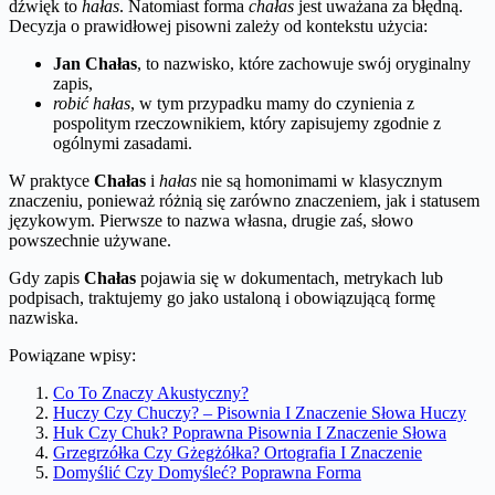
dźwięk to
hałas
. Natomiast forma
chałas
jest uważana za błędną.
Decyzja o prawidłowej pisowni zależy od kontekstu użycia:
Jan Chałas
, to nazwisko, które zachowuje swój oryginalny
zapis,
robić hałas
, w tym przypadku mamy do czynienia z
pospolitym rzeczownikiem, który zapisujemy zgodnie z
ogólnymi zasadami.
W praktyce
Chałas
i
hałas
nie są homonimami w klasycznym
znaczeniu, ponieważ różnią się zarówno znaczeniem, jak i statusem
językowym. Pierwsze to nazwa własna, drugie zaś, słowo
powszechnie używane.
Gdy zapis
Chałas
pojawia się w dokumentach, metrykach lub
podpisach, traktujemy go jako ustaloną i obowiązującą formę
nazwiska.
Powiązane wpisy:
Co To Znaczy Akustyczny?
Huczy Czy Chuczy? – Pisownia I Znaczenie Słowa Huczy
Huk Czy Chuk? Poprawna Pisownia I Znaczenie Słowa
Grzegrzółka Czy Gżegżółka? Ortografia I Znaczenie
Domyślić Czy Domyśleć? Poprawna Forma