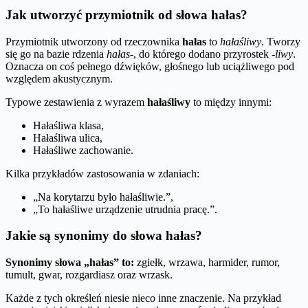
Jak utworzyć przymiotnik od słowa hałas?
Przymiotnik utworzony od rzeczownika
hałas
to
hałaśliwy
. Tworzy
się go na bazie rdzenia
hałas-
, do którego dodano przyrostek
-liwy
.
Oznacza on coś pełnego dźwięków, głośnego lub uciążliwego pod
względem akustycznym.
Typowe zestawienia z wyrazem
hałaśliwy
to między innymi:
Hałaśliwa klasa,
Hałaśliwa ulica,
Hałaśliwe zachowanie.
Kilka przykładów zastosowania w zdaniach:
„Na korytarzu było hałaśliwie.”,
„To hałaśliwe urządzenie utrudnia pracę.”.
Jakie są synonimy do słowa hałas?
Synonimy słowa „hałas” to:
zgiełk, wrzawa, harmider, rumor,
tumult, gwar, rozgardiasz oraz wrzask.
Każde z tych określeń niesie nieco inne znaczenie. Na przykład