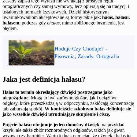
Zasady zapisu tego wyrazu nie wynikają z prostych reguł
ortograficznych czy samej wymowy, lecz opierają się na tradycji i
ustalonych normach językowych. Dzięki historycznym
uwarunkowaniom akceptowane są formy takie jak:
hałas
,
hałasu
,
hałasem
, podczas gdy
chałas
, mimo zbliżonego brzmienia, jest
błędem.
Hoduje Czy Choduje? -
Pisownia, Zasady, Ortografia
Jaka jest definicja hałasu?
Hałas to termin określający dźwięki postrzegane jako
niepożądane.
Mogą to być zarówno głośne, jak i uciążliwe
odgłosy, które przeszkadzają w odpoczynku, zakłócają koncentrację
lub zaburzają spokój.
W kontekście szkolnym hałas definiuje się
jako wszelkie dźwięki utrudniające skupienie i ciszę.
Pojęcie hałasu obejmuje jeden donośny dźwięk
, na przykład
krzyk, ale także zbiór różnorodnych odgłosów, takich jak gwar,
wrzawa czy harmider. Warto jednak pamiętać, że dźwięk i hałas to