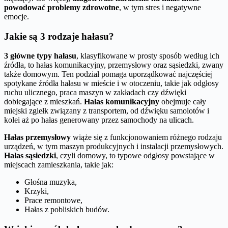
powodować problemy zdrowotne
, w tym stres i negatywne
emocje.
Jakie są 3 rodzaje hałasu?
3 główne typy hałasu
, klasyfikowane w prosty sposób według ich
źródła, to hałas komunikacyjny, przemysłowy oraz sąsiedzki, zwany
także domowym. Ten podział pomaga uporządkować najczęściej
spotykane źródła hałasu w mieście i w otoczeniu, takie jak odgłosy
ruchu ulicznego, praca maszyn w zakładach czy dźwięki
dobiegające z mieszkań.
Hałas komunikacyjny
obejmuje cały
miejski zgiełk związany z transportem, od dźwięku samolotów i
kolei aż po hałas generowany przez samochody na ulicach.
Hałas przemysłowy
wiąże się z funkcjonowaniem różnego rodzaju
urządzeń, w tym maszyn produkcyjnych i instalacji przemysłowych.
Hałas sąsiedzki
, czyli domowy, to typowe odgłosy powstające w
miejscach zamieszkania, takie jak:
Głośna muzyka,
Krzyki,
Prace remontowe,
Hałas z pobliskich budów.