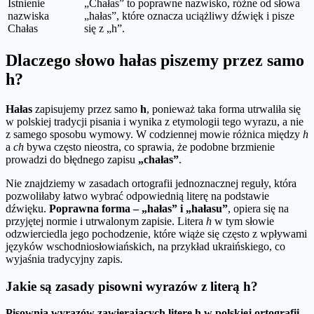
Istnienie
„Chałas” to poprawne nazwisko, różne od słowa
nazwiska
„hałas”, które oznacza uciążliwy dźwięk i pisze
Chałas
się z „h”.
Dlaczego słowo hałas piszemy przez samo
h?
Hałas
zapisujemy przez samo
h
, ponieważ taka forma utrwaliła się
w polskiej tradycji pisania i wynika z etymologii tego wyrazu, a nie
z samego sposobu wymowy. W codziennej mowie różnica między
h
a
ch
bywa często nieostra, co sprawia, że podobne brzmienie
prowadzi do błędnego zapisu
„chałas”
.
Nie znajdziemy w zasadach ortografii jednoznacznej reguły, która
pozwoliłaby łatwo wybrać odpowiednią literę na podstawie
dźwięku.
Poprawna forma – „hałas” i „hałasu”
, opiera się na
przyjętej normie i utrwalonym zapisie. Litera
h
w tym słowie
odzwierciedla jego pochodzenie, które wiąże się często z wpływami
języków wschodniosłowiańskich, na przykład ukraińskiego, co
wyjaśnia tradycyjny zapis.
Jakie są zasady pisowni wyrazów z literą h?
Pisownia wyrazów zawierających literę h w polskiej ortografii