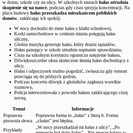
w domu, szkole czy na ulicy. W szkolnych murach
hałas utrudnia
skupienie się na nauce
, podczas gdy cisza sprzyja koncentracji. Na
placu budowy
hałas przeszkadza mieszkańcom pobliskich
domów
, zakłócając ich spokój.
W nocy dochodzi do mnie hałas z klatki schodowej,
Korki samochodowe w centrum miasta potęgują hałas
uliczny,
Głośna muzyka generuje hałas, który drażni sąsiadów,
Hałas panujący w szkole utrudnia napisanie sprawdzianu,
Cisza na szkolnym korytarzu ogranicza natężenie hałasu,
Dźwiękoszczelne okna skutecznie tłumią hałas dochodzący z
ulicy,
Hałas i odpoczynek trudno pogodzić, zwłaszcza gdy remont
przeciąga się do późnych godzin,
Podczas koncertu dźwięk z głośników zagłusza wszelkie
rozmowy,
Policja interweniowała z powodu hałasu zakłócającego ciszę
nocną.
Temat
Informacje
Poprawna
Poprawna forma to „hałas” z literą
h
. Forma
pisownia słowa
„chałas” jest błędna.
„W nocy przeszkadzał mi hałas z ulicy”, „Po
Przykłady
remoncie był duży hałas”, „Nie znoszę hałasu w