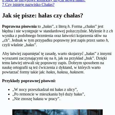
7
Czy istnieje nazwisko Chałas?
Jak się pisze: hałas czy chałas?
Poprawna pisownia
to „hałas”, z literą
h
. Forma „chałas” jest
błędna i nie występuje w standardowej polszczyźnie. Mylenie
h
z
ch
wynika z podobnego brzmienia oraz łatwości kojarzenia słów na
„ch”. Jednak w tym przypadku poprawny jest zapis przez samo
h
,
czyli właśnie „hałas”.
Aby łatwiej zapamiętać tę zasadę, warto skojarzyć „hałas” z innymi
wyrazami zaczynającymi się na
h
, jak na przykład „huk”. Dzięki
temu łatwiej utrwali się poprawny zapis. Dobrym sposobem na
naukę ortografii są też ćwiczenia z dyktand, w których warto
powtarzać formy takie jak:
hałas, hałasu, hałasem
.
Przykłady poprawnej pisowni:
„W nocy przeszkadzał mi hałas z ulicy”,
„Po remoncie w mieszkaniu był duży hałas”,
„Nie znoszę hałasu w pracy”.