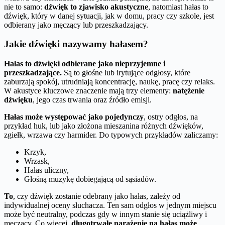
nie to samo:
dźwięk to zjawisko akustyczne
, natomiast hałas to
dźwięk, który w danej sytuacji, jak w domu, pracy czy szkole, jest
odbierany jako męczący lub przeszkadzający.
Jakie dźwięki nazywamy hałasem?
Hałas to dźwięki odbierane jako nieprzyjemne i
przeszkadzające.
Są to głośne lub irytujące odgłosy, które
zaburzają spokój, utrudniają koncentrację, naukę, pracę czy relaks.
W akustyce kluczowe znaczenie mają trzy elementy:
natężenie
dźwięku
, jego czas trwania oraz źródło emisji.
Hałas może występować jako pojedynczy
, ostry odgłos, na
przykład huk, lub jako złożona mieszanina różnych dźwięków,
zgiełk, wrzawa czy harmider. Do typowych przykładów zaliczamy:
Krzyk,
Wrzask,
Hałas uliczny,
Głośną muzykę dobiegającą od sąsiadów.
To
, czy dźwięk zostanie odebrany jako hałas, zależy od
indywidualnej oceny słuchacza. Ten sam odgłos w jednym miejscu
może być neutralny, podczas gdy w innym stanie się uciążliwy i
męczący. Co więcej,
długotrwałe narażenie na hałas może