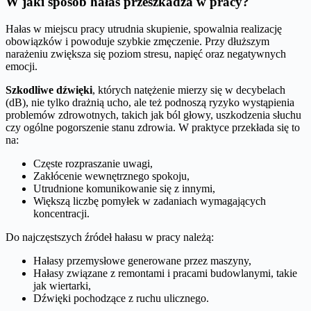
W jaki sposób hałas przeszkadza w pracy?
Hałas w miejscu pracy utrudnia skupienie, spowalnia realizację
obowiązków i powoduje szybkie zmęczenie. Przy dłuższym
narażeniu zwiększa się poziom stresu, napięć oraz negatywnych
emocji.
Szkodliwe dźwięki
, których natężenie mierzy się w decybelach
(dB), nie tylko drażnią ucho, ale też podnoszą ryzyko wystąpienia
problemów zdrowotnych, takich jak ból głowy, uszkodzenia słuchu
czy ogólne pogorszenie stanu zdrowia. W praktyce przekłada się to
na:
Częste rozpraszanie uwagi,
Zakłócenie wewnętrznego spokoju,
Utrudnione komunikowanie się z innymi,
Większą liczbę pomyłek w zadaniach wymagających
koncentracji.
Do najczęstszych źródeł hałasu w pracy należą:
Hałasy przemysłowe generowane przez maszyny,
Hałasy związane z remontami i pracami budowlanymi, takie
jak wiertarki,
Dźwięki pochodzące z ruchu ulicznego.