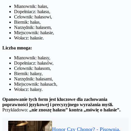
Mianownik: hałas,
Dopełniacz: hałasu,
Celownik: hałasowi,
Biernik: hałas,
Narzędnik: hałasem,
Miejscownik: hałasie,
Wołacz: hałasie.
Liczba mnoga:
Mianownik: hałasy,
Dopełniacz: hałasów,
Celownik: hałasom,
Biernik: hałasy,
Narzędnik: hałasami,
Miejscownik: hałasach,
Wołacz: hałasy.
Opanowanie tych form jest kluczowe dla zachowania
poprawności językowej i precyzyjnego wyrażania myśli.
Przykładowo:
„nie znoszę hałasu” kontra „mówię o hałasie”.
Honor Czy Chonor? - Pisownia,