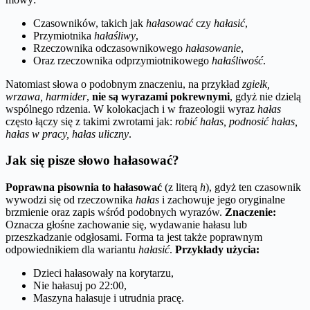
Czasowników, takich jak
hałasować
czy
hałasić
,
Przymiotnika
hałaśliwy
,
Rzeczownika odczasownikowego
hałasowanie
,
Oraz rzeczownika odprzymiotnikowego
hałaśliwość
.
Natomiast słowa o podobnym znaczeniu, na przykład
zgiełk,
wrzawa, harmider
,
nie są wyrazami pokrewnymi
, gdyż nie dzielą
wspólnego rdzenia. W kolokacjach i w frazeologii wyraz
hałas
często łączy się z takimi zwrotami jak:
robić hałas, podnosić hałas,
hałas w pracy, hałas uliczny
.
Jak się pisze słowo hałasować?
Poprawna pisownia to hałasować
(z literą
h
), gdyż ten czasownik
wywodzi się od rzeczownika
hałas
i zachowuje jego oryginalne
brzmienie oraz zapis wśród podobnych wyrazów.
Znaczenie:
Oznacza głośne zachowanie się, wydawanie hałasu lub
przeszkadzanie odgłosami. Forma ta jest także poprawnym
odpowiednikiem dla wariantu
hałasić
.
Przykłady użycia:
Dzieci hałasowały na korytarzu,
Nie hałasuj po 22:00,
Maszyna hałasuje i utrudnia pracę.