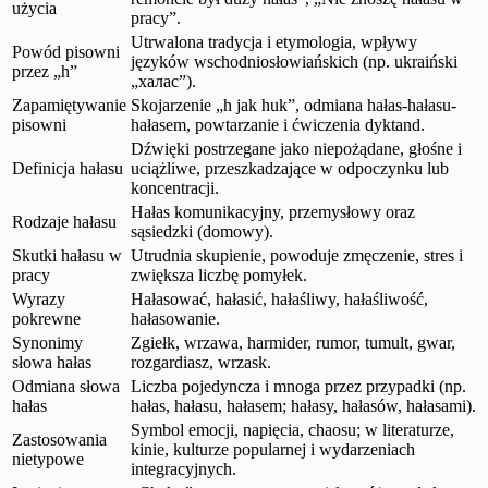
użycia
pracy”.
Utrwalona tradycja i etymologia, wpływy
Powód pisowni
języków wschodniosłowiańskich (np. ukraiński
przez „h”
„халас”).
Zapamiętywanie
Skojarzenie „h jak huk”, odmiana hałas-hałasu-
pisowni
hałasem, powtarzanie i ćwiczenia dyktand.
Dźwięki postrzegane jako niepożądane, głośne i
Definicja hałasu
uciążliwe, przeszkadzające w odpoczynku lub
koncentracji.
Hałas komunikacyjny, przemysłowy oraz
Rodzaje hałasu
sąsiedzki (domowy).
Skutki hałasu w
Utrudnia skupienie, powoduje zmęczenie, stres i
pracy
zwiększa liczbę pomyłek.
Wyrazy
Hałasować, hałasić, hałaśliwy, hałaśliwość,
pokrewne
hałasowanie.
Synonimy
Zgiełk, wrzawa, harmider, rumor, tumult, gwar,
słowa hałas
rozgardiasz, wrzask.
Odmiana słowa
Liczba pojedyncza i mnoga przez przypadki (np.
hałas
hałas, hałasu, hałasem; hałasy, hałasów, hałasami).
Symbol emocji, napięcia, chaosu; w literaturze,
Zastosowania
kinie, kulturze popularnej i wydarzeniach
nietypowe
integracyjnych.