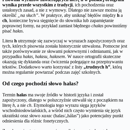
wynika przede wszystkim z tradycji
, ich pochodzenia oraz
ustalonych zasad, a nie z wymowy. Dlatego nie zawsze można ją
określić
„na słuch”
. W praktyce, aby uniknąć błędów między
h
a
ch
, konieczne bywa sięgnięcie do słownika lub zapamiętanie
poprawnej formy, na przykład zamiast błędnego
chałas
powinniśmy
pisać
hałas
.
Litera
h
utrzymuje się zazwyczaj w wyrazach zapożyczonych oraz
tych, których pisownia została historycznie utrwalona. Pomocne jest
także porównywanie ze słowami pokrewnymi i odmianami, jak w
przypadku
hałas, hałasu, hałasem
. W nauce ortografii skuteczne
okazują się dyktanda oraz ćwiczenia polegające na przepisywaniu
tekstów. Dodatkowo warto korzystać z listy
„trudnych h”
, którą
można regularnie powtarzać podczas zajęć szkolnych.
Od czego pochodzi słowo hałas?
Termin
hałas
ma swoje źródło w historii języka i został
zapożyczony, dlatego w polszczyźnie utrwalił się z początkiem na
literę
h
, a nie
ch
. Etymologia tego wyrazu sięga języków
wschodniosłowiańskich, a wśród nich często wymienia się język
ukraiński oraz słowo
халас
(halas/„hálas”) jako potencjalny punkt
odniesienia dla różnic fonetycznych.