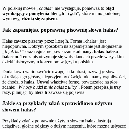
W polskiej mowie
„chałas”
nie występuje, ponieważ to
błąd
wynikający z pomylenia liter „h” i „ch”
, które mimo podobnej
wymowy,
różnią się zapisem
.
Jak zapamiętać poprawną pisownię słowa hałas?
Hałas zawsze piszemy przez literę
h
. Forma „chałas” jest
niepoprawna. Dobrym sposobem na zapamiętanie jest skojarzenie
„h jak huk”
oraz regularne powtarzanie odmiany:
hałas-hałasu-
hałasem
. Ten zapis utrzymuje się w dyktandach przede wszystkim
dzięki historycznym korzeniom w języku polskim.
Dodatkowo warto zwrócić uwagę na kontrast, używając słowa
określającego głośny, nieprzyjemny dźwięk, nie mamy wątpliwości,
że chodzi o
hałas
. Utrwal właściwą formę, powtarzając na głos
zdanie: „
W nocy budzi mnie hałas z ulicy
”. Potem przepisz je trzy
razy, pilnując, by litera
h
zawsze się pojawiła.
Jakie są przykłady zdań z prawidłowo użytym
słowem hałas?
Przykłady zdań z poprawnie użytym słowem
hałas
ilustrują
uciążliwe, głośne odgłosy o dużym natężeniu, które można usłyszeć