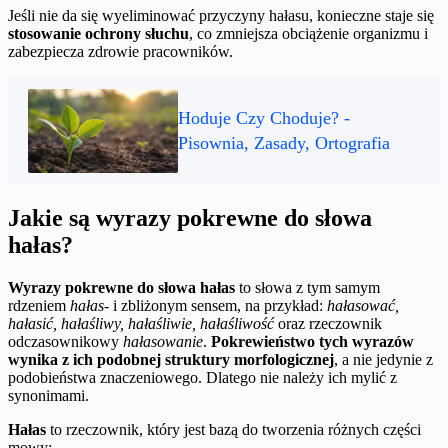
Jeśli nie da się wyeliminować przyczyny hałasu, konieczne staje się
stosowanie ochrony słuchu
, co zmniejsza obciążenie organizmu i
zabezpiecza zdrowie pracowników.
Hoduje Czy Choduje? -
Pisownia, Zasady, Ortografia
Jakie są wyrazy pokrewne do słowa
hałas?
Wyrazy pokrewne do słowa hałas
to słowa z tym samym
rdzeniem
hałas-
i zbliżonym sensem, na przykład:
hałasować,
hałasić, hałaśliwy, hałaśliwie, hałaśliwość
oraz rzeczownik
odczasownikowy
hałasowanie
.
Pokrewieństwo tych wyrazów
wynika z ich podobnej struktury morfologicznej
, a nie jedynie z
podobieństwa znaczeniowego. Dlatego nie należy ich mylić z
synonimami.
Hałas
to rzeczownik, który jest bazą do tworzenia różnych części
mowy: