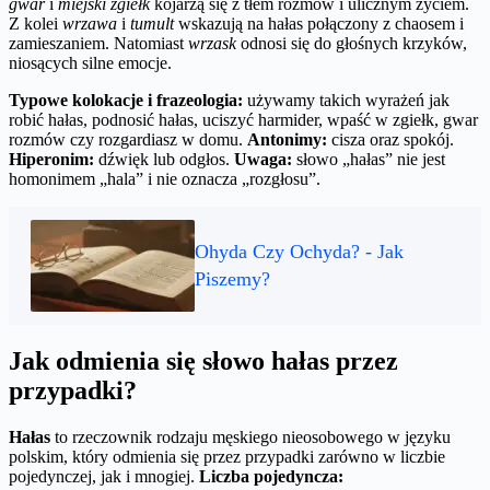
gwar
i
miejski zgiełk
kojarzą się z tłem rozmów i ulicznym życiem.
Z kolei
wrzawa
i
tumult
wskazują na hałas połączony z chaosem i
zamieszaniem. Natomiast
wrzask
odnosi się do głośnych krzyków,
niosących silne emocje.
Typowe kolokacje i frazeologia:
używamy takich wyrażeń jak
robić hałas, podnosić hałas, uciszyć harmider, wpaść w zgiełk, gwar
rozmów czy rozgardiasz w domu.
Antonimy:
cisza oraz spokój.
Hiperonim:
dźwięk lub odgłos.
Uwaga:
słowo „hałas” nie jest
homonimem „hala” i nie oznacza „rozgłosu”.
Ohyda Czy Ochyda? - Jak
Piszemy?
Jak odmienia się słowo hałas przez
przypadki?
Hałas
to rzeczownik rodzaju męskiego nieosobowego w języku
polskim, który odmienia się przez przypadki zarówno w liczbie
pojedynczej, jak i mnogiej.
Liczba pojedyncza: