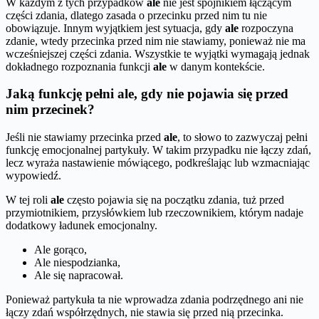
W każdym z tych przypadków
ale
nie jest spójnikiem łączącym
części zdania, dlatego zasada o przecinku przed nim tu nie
obowiązuje. Innym wyjątkiem jest sytuacja, gdy
ale
rozpoczyna
zdanie, wtedy przecinka przed nim nie stawiamy, ponieważ nie ma
wcześniejszej części zdania. Wszystkie te wyjątki wymagają jednak
dokładnego rozpoznania funkcji
ale
w danym kontekście.
Jaką funkcję pełni ale, gdy nie pojawia się przed
nim przecinek?
Jeśli nie stawiamy przecinka przed
ale
, to słowo to zazwyczaj pełni
funkcję emocjonalnej partykuły. W takim przypadku nie łączy zdań,
lecz wyraża nastawienie mówiącego, podkreślając lub wzmacniając
wypowiedź.
W tej roli
ale
często pojawia się na początku zdania, tuż przed
przymiotnikiem, przysłówkiem lub rzeczownikiem, którym nadaje
dodatkowy ładunek emocjonalny.
Ale gorąco,
Ale niespodzianka,
Ale się napracował.
Ponieważ partykuła ta nie wprowadza zdania podrzędnego ani nie
łączy zdań współrzędnych, nie stawia się przed nią przecinka.