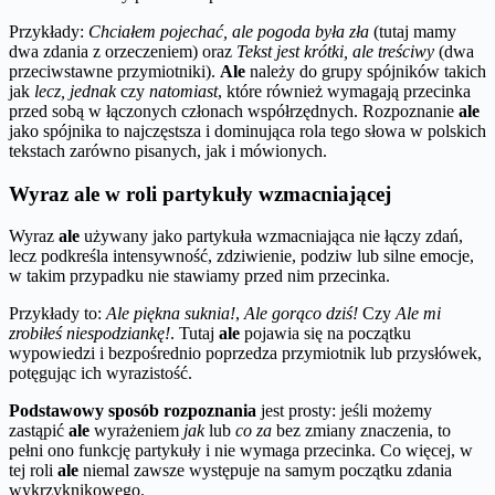
Przykłady:
Chciałem pojechać, ale pogoda była zła
(tutaj mamy
dwa zdania z orzeczeniem) oraz
Tekst jest krótki, ale treściwy
(dwa
przeciwstawne przymiotniki).
Ale
należy do grupy spójników takich
jak
lecz, jednak
czy
natomiast
, które również wymagają przecinka
przed sobą w łączonych członach współrzędnych. Rozpoznanie
ale
jako spójnika to najczęstsza i dominująca rola tego słowa w polskich
tekstach zarówno pisanych, jak i mówionych.
Wyraz ale w roli partykuły wzmacniającej
Wyraz
ale
używany jako partykuła wzmacniająca nie łączy zdań,
lecz podkreśla intensywność, zdziwienie, podziw lub silne emocje,
w takim przypadku nie stawiamy przed nim przecinka.
Przykłady to:
Ale piękna suknia!
,
Ale gorąco dziś!
Czy
Ale mi
zrobiłeś niespodziankę!
. Tutaj
ale
pojawia się na początku
wypowiedzi i bezpośrednio poprzedza przymiotnik lub przysłówek,
potęgując ich wyrazistość.
Podstawowy sposób rozpoznania
jest prosty: jeśli możemy
zastąpić
ale
wyrażeniem
jak
lub
co za
bez zmiany znaczenia, to
pełni ono funkcję partykuły i nie wymaga przecinka. Co więcej, w
tej roli
ale
niemal zawsze występuje na samym początku zdania
wykrzyknikowego.