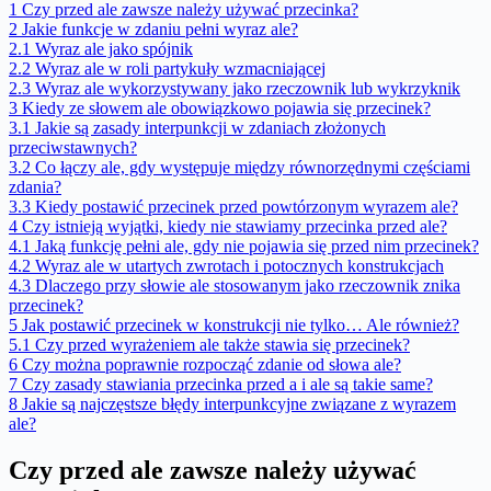
1
Czy przed ale zawsze należy używać przecinka?
2
Jakie funkcje w zdaniu pełni wyraz ale?
2.1
Wyraz ale jako spójnik
2.2
Wyraz ale w roli partykuły wzmacniającej
2.3
Wyraz ale wykorzystywany jako rzeczownik lub wykrzyknik
3
Kiedy ze słowem ale obowiązkowo pojawia się przecinek?
3.1
Jakie są zasady interpunkcji w zdaniach złożonych
przeciwstawnych?
3.2
Co łączy ale, gdy występuje między równorzędnymi częściami
zdania?
3.3
Kiedy postawić przecinek przed powtórzonym wyrazem ale?
4
Czy istnieją wyjątki, kiedy nie stawiamy przecinka przed ale?
4.1
Jaką funkcję pełni ale, gdy nie pojawia się przed nim przecinek?
4.2
Wyraz ale w utartych zwrotach i potocznych konstrukcjach
4.3
Dlaczego przy słowie ale stosowanym jako rzeczownik znika
przecinek?
5
Jak postawić przecinek w konstrukcji nie tylko… Ale również?
5.1
Czy przed wyrażeniem ale także stawia się przecinek?
6
Czy można poprawnie rozpocząć zdanie od słowa ale?
7
Czy zasady stawiania przecinka przed a i ale są takie same?
8
Jakie są najczęstsze błędy interpunkcyjne związane z wyrazem
ale?
Czy przed ale zawsze należy używać