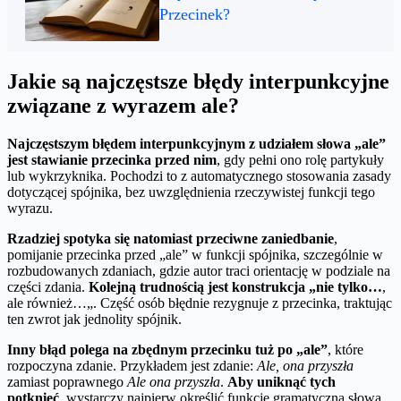
Przecinek?
Jakie są najczęstsze błędy interpunkcyjne
związane z wyrazem ale?
Najczęstszym błędem interpunkcyjnym z udziałem słowa „ale”
jest stawianie przecinka przed nim
, gdy pełni ono rolę partykuły
lub wykrzyknika. Pochodzi to z automatycznego stosowania zasady
dotyczącej spójnika, bez uwzględnienia rzeczywistej funkcji tego
wyrazu.
Rzadziej spotyka się natomiast przeciwne zaniedbanie
,
pomijanie przecinka przed „ale” w funkcji spójnika, szczególnie w
rozbudowanych zdaniach, gdzie autor traci orientację w podziale na
części zdania.
Kolejną trudnością jest konstrukcja „nie tylko…
,
ale również…„. Część osób błędnie rezygnuje z przecinka, traktując
ten zwrot jak jednolity spójnik.
Inny błąd polega na zbędnym przecinku tuż po „ale”
, które
rozpoczyna zdanie. Przykładem jest zdanie:
Ale, ona przyszła
zamiast poprawnego
Ale ona przyszła
.
Aby uniknąć tych
potknięć
, wystarczy najpierw określić funkcję gramatyczną słowa