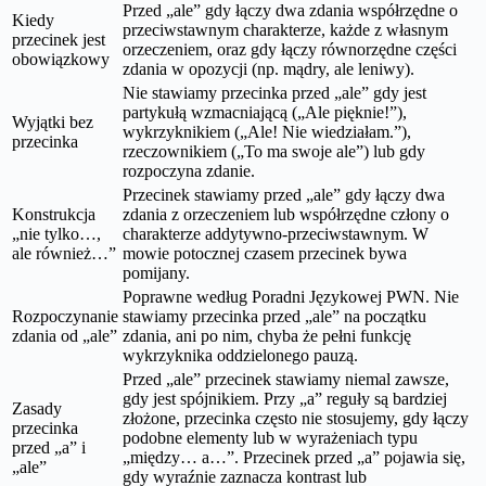
Przed „ale” gdy łączy dwa zdania współrzędne o
Kiedy
przeciwstawnym charakterze, każde z własnym
przecinek jest
orzeczeniem, oraz gdy łączy równorzędne części
obowiązkowy
zdania w opozycji (np. mądry, ale leniwy).
Nie stawiamy przecinka przed „ale” gdy jest
partykułą wzmacniającą („Ale pięknie!”),
Wyjątki bez
wykrzyknikiem („Ale! Nie wiedziałam.”),
przecinka
rzeczownikiem („To ma swoje ale”) lub gdy
rozpoczyna zdanie.
Przecinek stawiamy przed „ale” gdy łączy dwa
Konstrukcja
zdania z orzeczeniem lub współrzędne człony o
„nie tylko…,
charakterze addytywno-przeciwstawnym. W
ale również…”
mowie potocznej czasem przecinek bywa
pomijany.
Poprawne według Poradni Językowej PWN. Nie
Rozpoczynanie
stawiamy przecinka przed „ale” na początku
zdania od „ale”
zdania, ani po nim, chyba że pełni funkcję
wykrzyknika oddzielonego pauzą.
Przed „ale” przecinek stawiamy niemal zawsze,
gdy jest spójnikiem. Przy „a” reguły są bardziej
Zasady
złożone, przecinka często nie stosujemy, gdy łączy
przecinka
podobne elementy lub w wyrażeniach typu
przed „a” i
„między… a…”. Przecinek przed „a” pojawia się,
„ale”
gdy wyraźnie zaznacza kontrast lub