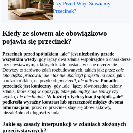
Czy Przed Więc Stawiamy
Przecinek?
Kiedy ze słowem ale obowiązkowo
pojawia się przecinek?
Przecinek przed spójnikiem „ale” jest niezbędny przede
wszystkim wtedy
, gdy łączy dwa zdania współrzędne o charakterze
przeciwstawnym, z których każde posiada własne orzeczenie.
Dotyczy to zarówno zdań rozbudowanych, takich jak:
przez całe
lato ciężko pracował, ale i tak nie ukończył projektu na czas
, jak i
bardzo krótkich, na przykład:
przyszedł, ale milczał
.
Ponadto
przecinek jest konieczny
, gdy „ale” łączy równorzędne człony
zdania, które stoją w opozycji, takie jak:
mądry, ale leniwy
czy
szybko, ale niechlujnie
.
W każdej z tych sytuacji spójnik „ale”
podkreśla wyraźny kontrast lub sprzeczność między dwoma
informacjami
, przez co przecinek staje się obowiązkowy,
niezależnie od długości zdania.
Jakie są zasady interpunkcji w zdaniach złożonych
przeciwstawnych?