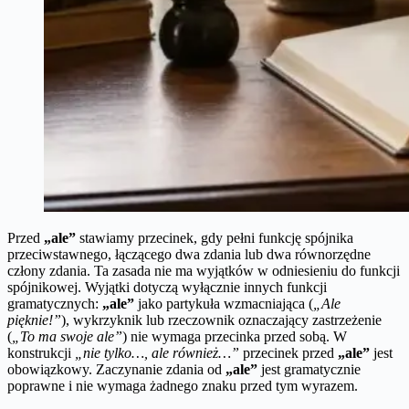
Przed
„ale”
stawiamy przecinek, gdy pełni funkcję spójnika
przeciwstawnego, łączącego dwa zdania lub dwa równorzędne
człony zdania. Ta zasada nie ma wyjątków w odniesieniu do funkcji
spójnikowej. Wyjątki dotyczą wyłącznie innych funkcji
gramatycznych:
„ale”
jako partykuła wzmacniająca (
„Ale
pięknie!”
), wykrzyknik lub rzeczownik oznaczający zastrzeżenie
(
„To ma swoje ale”
) nie wymaga przecinka przed sobą. W
konstrukcji
„nie tylko…, ale również…”
przecinek przed
„ale”
jest
obowiązkowy. Zaczynanie zdania od
„ale”
jest gramatycznie
poprawne i nie wymaga żadnego znaku przed tym wyrazem.