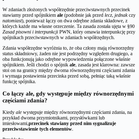
W zdaniach złożonych współrzędnie przeciwstawnych przecinek
stawiamy przed spójnikiem
ale
(podobnie jak przed
lecz
,
jednak
czy
natomiast
), ponieważ łączy on dwa odrębne zdania składowe, z
których każde ma własne orzeczenie. Ta zasada została ujęta w §90
Zasad pisowni i interpunkcji
PWN, który omawia interpunkcję przy
spójnikach przeciwstawnych w zdaniach współrzędnych.
Zdania współrzędne wyróżnia to, że oba człony mają równorzędny
status składniowy, żaden nie jest podrzędny względem drugiego, a
oba funkcjonują jako odrębne wypowiedzenia połączone właśnie
spójnikiem. Jeśli chodzi o spójnik
ale
, zasada jest klarowna: zawsze
stoi on na granicy między dwoma równorzędnymi częściami zdania
i wymaga postawienia przecinka przed sobą, pełniąc taką właśnie
funkcję spójnika.
Co łączy ale, gdy występuje między równorzędnymi
częściami zdania?
Kiedy
ale
występuje między równorzędnymi częściami zdania, na
przykład dwoma przymiotnikami, przysłówkami lub
imiesłowami,
przecinek stawiany przed nim sygnalizuje
przeciwstawienie tych elementów
.