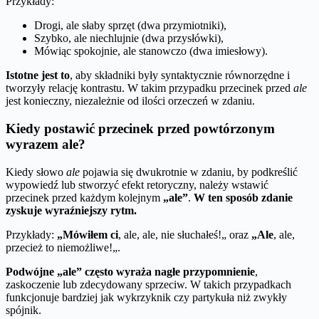
Przykłady:
Drogi, ale słaby sprzęt (dwa przymiotniki),
Szybko, ale niechlujnie (dwa przysłówki),
Mówiąc spokojnie, ale stanowczo (dwa imiesłowy).
Istotne jest to
, aby składniki były syntaktycznie równorzędne i
tworzyły relację kontrastu. W takim przypadku przecinek przed
ale
jest konieczny, niezależnie od ilości orzeczeń w zdaniu.
Kiedy postawić przecinek przed powtórzonym
wyrazem ale?
Kiedy słowo
ale
pojawia się dwukrotnie w zdaniu, by podkreślić
wypowiedź lub stworzyć efekt retoryczny, należy wstawić
przecinek przed każdym kolejnym
„ale”
.
W ten sposób zdanie
zyskuje wyraźniejszy rytm.
Przykłady:
„Mówiłem ci
, ale, ale, nie słuchałeś!„ oraz
„Ale
, ale,
przecież to niemożliwe!„.
Podwójne „ale” często wyraża nagłe przypomnienie
,
zaskoczenie lub zdecydowany sprzeciw. W takich przypadkach
funkcjonuje bardziej jak wykrzyknik czy partykuła niż zwykły
spójnik.