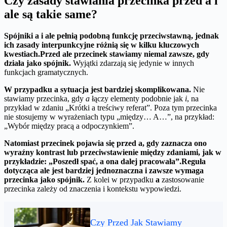
Czy zasady stawiania przecinka przed a i
ale są takie same?
Spójniki
a
i
ale
pełnią podobną funkcję przeciwstawną, jednak
ich zasady interpunkcyjne różnią się w kilku kluczowych
kwestiach.
Przed
ale
przecinek stawiamy niemal zawsze, gdy
działa jako spójnik.
Wyjątki zdarzają się jedynie w innych
funkcjach gramatycznych.
W przypadku
a
sytuacja jest bardziej skomplikowana.
Nie
stawiamy przecinka, gdy
a
łączy elementy podobnie jak
i
, na
przykład w zdaniu „Krótki a treściwy referat”. Poza tym przecinka
nie stosujemy w wyrażeniach typu „między… A…”, na przykład:
„Wybór między pracą a odpoczynkiem”.
Natomiast przecinek pojawia się przed
a
, gdy zaznacza ono
wyraźny kontrast lub przeciwstawienie między zdaniami, jak w
przykładzie: „Poszedł spać, a ona dalej pracowała”.
Reguła
dotycząca
ale
jest bardziej jednoznaczna i zawsze wymaga
przecinka jako spójnik.
Z kolei w przypadku
a
zastosowanie
przecinka zależy od znaczenia i kontekstu wypowiedzi.
Czy Przed Jak Stawiamy