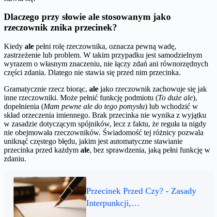
Dlaczego przy słowie ale stosowanym jako
rzeczownik znika przecinek?
Kiedy
ale
pełni rolę rzeczownika, oznacza pewną wadę,
zastrzeżenie lub problem. W takim przypadku jest samodzielnym
wyrazem o własnym znaczeniu, nie łączy zdań ani równorzędnych
części zdania. Dlatego nie stawia się przed nim przecinka.
Gramatycznie rzecz biorąc,
ale
jako rzeczownik zachowuje się jak
inne rzeczowniki. Może pełnić funkcję podmiotu (
To duże ale
),
dopełnienia (
Mam pewne ale do tego pomysłu
) lub wchodzić w
skład orzeczenia imiennego. Brak przecinka nie wynika z wyjątku
w zasadzie dotyczącym spójników, lecz z faktu, że reguła ta nigdy
nie obejmowała rzeczowników. Świadomość tej różnicy pozwala
uniknąć częstego błędu, jakim jest automatyczne stawianie
przecinka przed każdym
ale
, bez sprawdzenia, jaką pełni funkcję w
zdaniu.
Przecinek Przed Czy? - Zasady
Interpunkcji,…