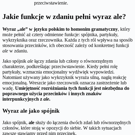
przeciwstawienie.
Jakie funkcje w zdaniu pełni wyraz ale?
Wyraz „ale” w języku polskim to homonim gramatyczny
, który
może pełnić aż cztery odmienne funkcje: spójnika, partykuły,
wykrzyknika oraz rzeczownika. Każda z tych ról wpływa na sposób
stosowania przecinków, ich obecność zależy od konkretnej funkcji
ale
w zdaniu.
Jako spójnik
ale
łączy zdania lub człony o równorzędnym
charakterze, podkreślając przeciwstawienie. Kiedy pełni rolę
partykuły, wzmacnia emocjonalny wydźwięk wypowiedzi.
Natomiast używany jako wykrzyknik wyraża silną, nagłą reakcję
emocjonalną. Wreszcie jako rzeczownik oznacza zastrzeżenie lub
wadę.
Umiejętność rozróżniania tych funkcji jest niezbędna do
poprawnego użycia przecinków i innych znaków
interpunkcyjnych z
ale
.
Wyraz ale jako spójnik
Jako spójnik,
ale
służy do łączenia dwóch zdań lub równorzędnych
członów, które stoją w opozycji do siebie. W takich sytuacjach
zawsze stawiamy przed nim przecinek.