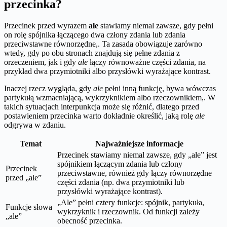
przecinka?
Przecinek przed wyrazem
ale
stawiamy niemal zawsze, gdy pełni
on rolę spójnika łączącego dwa człony zdania lub zdania
przeciwstawne równorzędne,. Ta zasada obowiązuje zarówno
wtedy, gdy po obu stronach znajdują się pełne zdania z
orzeczeniem, jak i gdy
ale
łączy równoważne części zdania, na
przykład dwa przymiotniki albo przysłówki wyrażające kontrast.
Inaczej rzecz wygląda, gdy
ale
pełni inną funkcję, bywa wówczas
partykułą wzmacniającą, wykrzyknikiem albo rzeczownikiem,. W
takich sytuacjach interpunkcja może się różnić, dlatego przed
postawieniem przecinka warto dokładnie określić, jaką rolę
ale
odgrywa w zdaniu.
Temat
Najważniejsze informacje
Przecinek stawiamy niemal zawsze, gdy „ale” jest
spójnikiem łączącym zdania lub człony
Przecinek
przeciwstawne, również gdy łączy równorzędne
przed „ale”
części zdania (np. dwa przymiotniki lub
przysłówki wyrażające kontrast).
„Ale” pełni cztery funkcje: spójnik, partykuła,
Funkcje słowa
wykrzyknik i rzeczownik. Od funkcji zależy
„ale”
obecność przecinka.