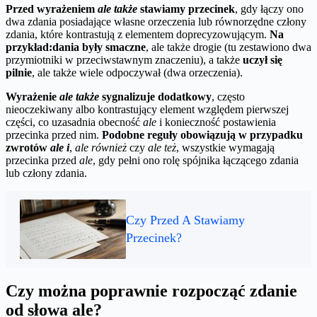
Przed wyrażeniem
ale także
stawiamy przecinek
, gdy łączy ono
dwa zdania posiadające własne orzeczenia lub równorzędne człony
zdania, które kontrastują z elementem doprecyzowującym.
Na
przykład:
dania były smaczne
, ale także drogie (tu zestawiono dwa
przymiotniki w przeciwstawnym znaczeniu), a także
uczył się
pilnie
, ale także wiele odpoczywał (dwa orzeczenia).
Wyrażenie
ale także
sygnalizuje dodatkowy
, często
nieoczekiwany albo kontrastujący element względem pierwszej
części, co uzasadnia obecność
ale
i konieczność postawienia
przecinka przed nim.
Podobne reguły obowiązują w przypadku
zwrotów
ale i
,
ale również
czy
ale też
, wszystkie wymagają
przecinka przed
ale
, gdy pełni ono rolę spójnika łączącego zdania
lub człony zdania.
Czy Przed A Stawiamy
Przecinek?
Czy można poprawnie rozpocząć zdanie
od słowa ale?