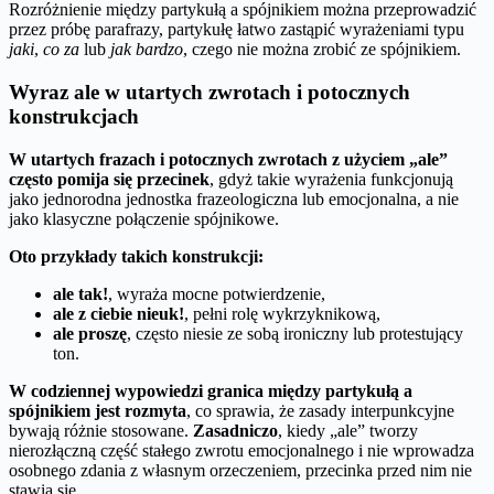
Rozróżnienie między partykułą a spójnikiem można przeprowadzić
przez próbę parafrazy, partykułę łatwo zastąpić wyrażeniami typu
jaki
,
co za
lub
jak bardzo
, czego nie można zrobić ze spójnikiem.
Wyraz ale w utartych zwrotach i potocznych
konstrukcjach
W utartych frazach i potocznych zwrotach z użyciem „ale”
często pomija się przecinek
, gdyż takie wyrażenia funkcjonują
jako jednorodna jednostka frazeologiczna lub emocjonalna, a nie
jako klasyczne połączenie spójnikowe.
Oto przykłady takich konstrukcji:
ale tak!
, wyraża mocne potwierdzenie,
ale z ciebie nieuk!
, pełni rolę wykrzyknikową,
ale proszę
, często niesie ze sobą ironiczny lub protestujący
ton.
W codziennej wypowiedzi granica między partykułą a
spójnikiem jest rozmyta
, co sprawia, że zasady interpunkcyjne
bywają różnie stosowane.
Zasadniczo
, kiedy „ale” tworzy
nierozłączną część stałego zwrotu emocjonalnego i nie wprowadza
osobnego zdania z własnym orzeczeniem, przecinka przed nim nie
stawia się.