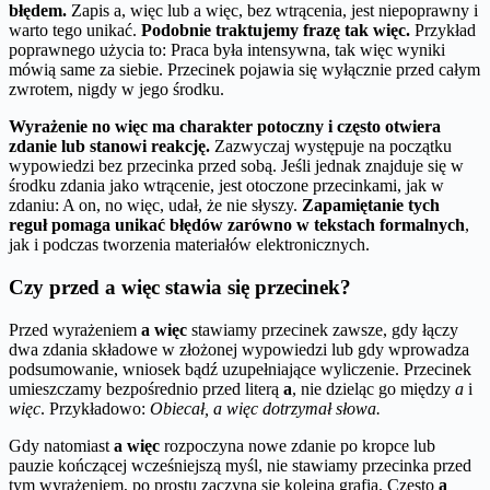
błędem.
Zapis a, więc lub a więc, bez wtrącenia, jest niepoprawny i
warto tego unikać.
Podobnie traktujemy frazę tak więc.
Przykład
poprawnego użycia to: Praca była intensywna, tak więc wyniki
mówią same za siebie. Przecinek pojawia się wyłącznie przed całym
zwrotem, nigdy w jego środku.
Wyrażenie no więc ma charakter potoczny i często otwiera
zdanie lub stanowi reakcję.
Zazwyczaj występuje na początku
wypowiedzi bez przecinka przed sobą. Jeśli jednak znajduje się w
środku zdania jako wtrącenie, jest otoczone przecinkami, jak w
zdaniu: A on, no więc, udał, że nie słyszy.
Zapamiętanie tych
reguł pomaga unikać błędów zarówno w tekstach formalnych
,
jak i podczas tworzenia materiałów elektronicznych.
Czy przed a więc stawia się przecinek?
Przed wyrażeniem
a więc
stawiamy przecinek zawsze, gdy łączy
dwa zdania składowe w złożonej wypowiedzi lub gdy wprowadza
podsumowanie, wniosek bądź uzupełniające wyliczenie. Przecinek
umieszczamy bezpośrednio przed literą
a
, nie dzieląc go między
a
i
więc
. Przykładowo:
Obiecał, a więc dotrzymał słowa.
Gdy natomiast
a więc
rozpoczyna nowe zdanie po kropce lub
pauzie kończącej wcześniejszą myśl, nie stawiamy przecinka przed
tym wyrażeniem, po prostu zaczyna się kolejna grafia. Często
a