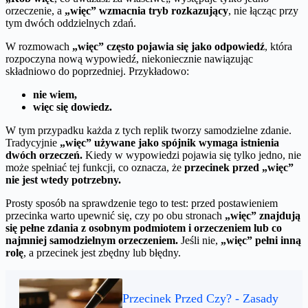
orzeczenie, a
„więc” wzmacnia tryb rozkazujący
, nie łącząc przy
tym dwóch oddzielnych zdań.
W rozmowach
„więc” często pojawia się jako odpowiedź
, która
rozpoczyna nową wypowiedź, niekoniecznie nawiązując
składniowo do poprzedniej. Przykładowo:
nie wiem,
więc się dowiedz.
W tym przypadku każda z tych replik tworzy samodzielne zdanie.
Tradycyjnie
„więc” używane jako spójnik wymaga istnienia
dwóch orzeczeń.
Kiedy w wypowiedzi pojawia się tylko jedno, nie
może spełniać tej funkcji, co oznacza, że
przecinek przed „więc”
nie jest wtedy potrzebny.
Prosty sposób na sprawdzenie tego to test: przed postawieniem
przecinka warto upewnić się, czy po obu stronach
„więc” znajdują
się pełne zdania z osobnym podmiotem i orzeczeniem lub co
najmniej samodzielnym orzeczeniem.
Jeśli nie,
„więc” pełni inną
rolę
, a przecinek jest zbędny lub błędny.
Przecinek Przed Czy? - Zasady