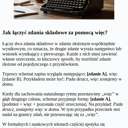
Jak łączyć zdania składowe za pomocą więc?
Łączy dwa zdania składowe w zdaniu złożonym współrzędnie
wynikowym, co oznacza, że drugie zdanie wyraża następstwo lub
wniosek wynikający z pierwszego. Każde z nich musi zawierać
własne orzeczenie, to kluczowy sposób, by rozróżnić zdanie
złożone od pojedynczego z przysłówkiem.
Typowy schemat zapisu wygląda następująco:
[zdanie A]
, więc
[zdanie B]. Przykładem może być:
Pada deszcz, więc zostajemy w
domu.
Kiedy dla zachowania naturalnego rytmu przestawimy „więc” w
głąb drugiego członu, schemat przyjmuje formę:
[zdanie A]
,
[podmiot + więc + pozostała część orzeczenia]. Na przykład:
Pada
deszcz, zostajemy więc w domu
. W tym przypadku przecinek stoi
nadal na granicy zdań, nie przesuwając się za „więc”.
W formalnych i naukowych tekstach częściej spotyka się