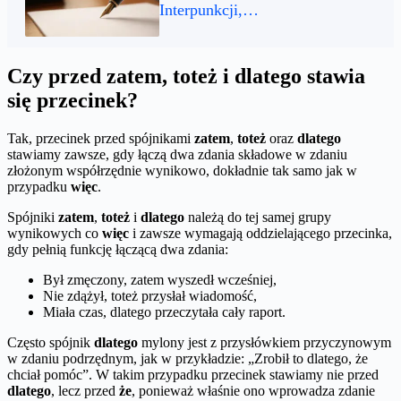
Interpunkcji,…
Czy przed zatem, toteż i dlatego stawia
się przecinek?
Tak, przecinek przed spójnikami
zatem
,
toteż
oraz
dlatego
stawiamy zawsze, gdy łączą dwa zdania składowe w zdaniu
złożonym współrzędnie wynikowo, dokładnie tak samo jak w
przypadku
więc
.
Spójniki
zatem
,
toteż
i
dlatego
należą do tej samej grupy
wynikowych co
więc
i zawsze wymagają oddzielającego przecinka,
gdy pełnią funkcję łączącą dwa zdania:
Był zmęczony, zatem wyszedł wcześniej,
Nie zdążył, toteż przysłał wiadomość,
Miała czas, dlatego przeczytała cały raport.
Często spójnik
dlatego
mylony jest z przysłówkiem przyczynowym
w zdaniu podrzędnym, jak w przykładzie: „Zrobił to dlatego, że
chciał pomóc”. W takim przypadku przecinek stawiamy nie przed
dlatego
, lecz przed
że
, ponieważ właśnie ono wprowadza zdanie