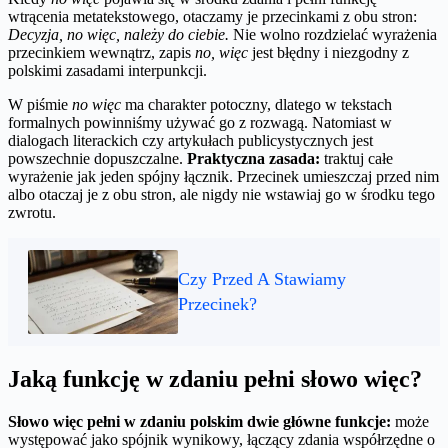
wtrącenia metatekstowego, otaczamy je przecinkami z obu stron:
Decyzja, no więc, należy do ciebie.
Nie wolno rozdzielać wyrażenia
przecinkiem wewnątrz, zapis
no, więc
jest błędny i niezgodny z
polskimi zasadami interpunkcji.
W piśmie
no więc
ma charakter potoczny, dlatego w tekstach
formalnych powinniśmy używać go z rozwagą. Natomiast w
dialogach literackich czy artykułach publicystycznych jest
powszechnie dopuszczalne.
Praktyczna zasada:
traktuj całe
wyrażenie jak jeden spójny łącznik. Przecinek umieszczaj przed nim
albo otaczaj je z obu stron, ale nigdy nie wstawiaj go w środku tego
zwrotu.
Czy Przed A Stawiamy
Przecinek?
Jaką funkcję w zdaniu pełni słowo więc?
Słowo więc pełni w zdaniu polskim dwie główne funkcje:
może
występować jako spójnik wynikowy, łączący zdania współrzędne o