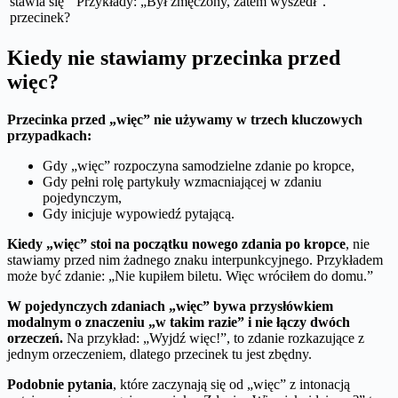
stawia się
Przykłady: „Był zmęczony, zatem wyszedł”.
przecinek?
Kiedy nie stawiamy przecinka przed
więc?
Przecinka przed „więc” nie używamy w trzech kluczowych
przypadkach:
Gdy „więc” rozpoczyna samodzielne zdanie po kropce,
Gdy pełni rolę partykuły wzmacniającej w zdaniu
pojedynczym,
Gdy inicjuje wypowiedź pytającą.
Kiedy „więc” stoi na początku nowego zdania po kropce
, nie
stawiamy przed nim żadnego znaku interpunkcyjnego. Przykładem
może być zdanie: „Nie kupiłem biletu. Więc wróciłem do domu.”
W pojedynczych zdaniach „więc” bywa przysłówkiem
modalnym o znaczeniu „w takim razie” i nie łączy dwóch
orzeczeń.
Na przykład: „Wyjdź więc!”, to zdanie rozkazujące z
jednym orzeczeniem, dlatego przecinek tu jest zbędny.
Podobnie pytania
, które zaczynają się od „więc” z intonacją