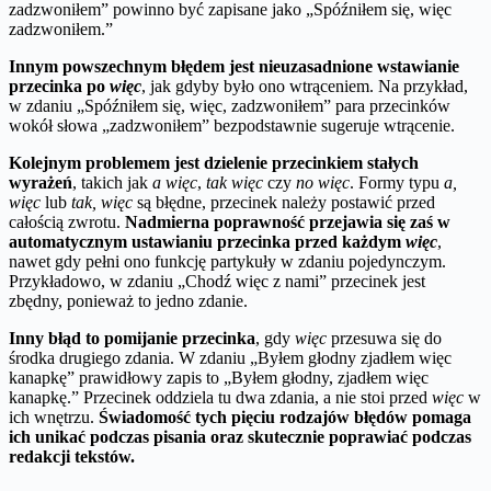
zadzwoniłem” powinno być zapisane jako „Spóźniłem się, więc
zadzwoniłem.”
Innym powszechnym błędem jest nieuzasadnione wstawianie
przecinka po
więc
, jak gdyby było ono wtrąceniem. Na przykład,
w zdaniu „Spóźniłem się, więc, zadzwoniłem” para przecinków
wokół słowa „zadzwoniłem” bezpodstawnie sugeruje wtrącenie.
Kolejnym problemem jest dzielenie przecinkiem stałych
wyrażeń
, takich jak
a więc
,
tak więc
czy
no więc
. Formy typu
a,
więc
lub
tak, więc
są błędne, przecinek należy postawić przed
całością zwrotu.
Nadmierna poprawność przejawia się zaś w
automatycznym ustawianiu przecinka przed każdym
więc
,
nawet gdy pełni ono funkcję partykuły w zdaniu pojedynczym.
Przykładowo, w zdaniu „Chodź więc z nami” przecinek jest
zbędny, ponieważ to jedno zdanie.
Inny błąd to pomijanie przecinka
, gdy
więc
przesuwa się do
środka drugiego zdania. W zdaniu „Byłem głodny zjadłem więc
kanapkę” prawidłowy zapis to „Byłem głodny, zjadłem więc
kanapkę.” Przecinek oddziela tu dwa zdania, a nie stoi przed
więc
w
ich wnętrzu.
Świadomość tych pięciu rodzajów błędów pomaga
ich unikać podczas pisania oraz skutecznie poprawiać podczas
redakcji tekstów.