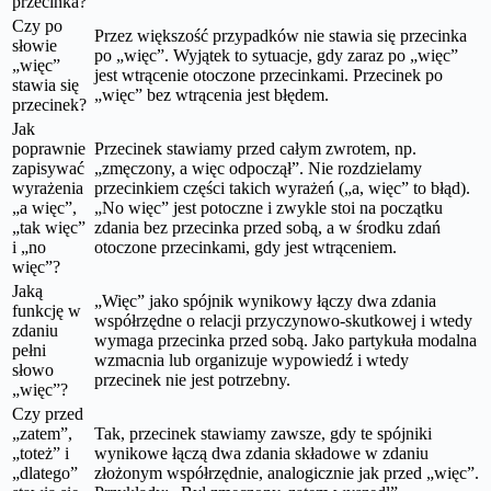
przecinka?
Czy po
Przez większość przypadków nie stawia się przecinka
słowie
po „więc”. Wyjątek to sytuacje, gdy zaraz po „więc”
„więc”
jest wtrącenie otoczone przecinkami. Przecinek po
stawia się
„więc” bez wtrącenia jest błędem.
przecinek?
Jak
poprawnie
Przecinek stawiamy przed całym zwrotem, np.
zapisywać
„zmęczony, a więc odpoczął”. Nie rozdzielamy
wyrażenia
przecinkiem części takich wyrażeń („a, więc” to błąd).
„a więc”,
„No więc” jest potoczne i zwykle stoi na początku
„tak więc”
zdania bez przecinka przed sobą, a w środku zdań
i „no
otoczone przecinkami, gdy jest wtrąceniem.
więc”?
Jaką
„Więc” jako spójnik wynikowy łączy dwa zdania
funkcję w
współrzędne o relacji przyczynowo-skutkowej i wtedy
zdaniu
wymaga przecinka przed sobą. Jako partykuła modalna
pełni
wzmacnia lub organizuje wypowiedź i wtedy
słowo
przecinek nie jest potrzebny.
„więc”?
Czy przed
„zatem”,
Tak, przecinek stawiamy zawsze, gdy te spójniki
„toteż” i
wynikowe łączą dwa zdania składowe w zdaniu
„dlatego”
złożonym współrzędnie, analogicznie jak przed „więc”.