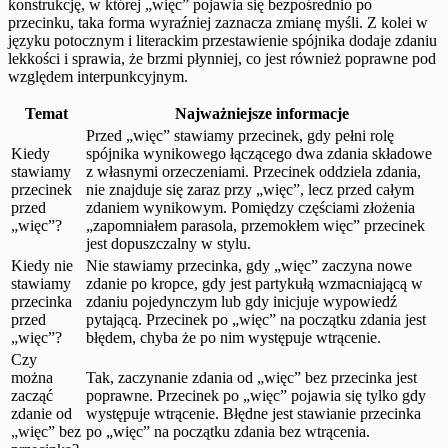
konstrukcję, w której „więc” pojawia się bezpośrednio po
przecinku, taka forma wyraźniej zaznacza zmianę myśli. Z kolei w
języku potocznym i literackim przestawienie spójnika dodaje zdaniu
lekkości i sprawia, że brzmi płynniej, co jest również poprawne pod
względem interpunkcyjnym.
Temat
Najważniejsze informacje
Przed „więc” stawiamy przecinek, gdy pełni rolę
Kiedy
spójnika wynikowego łączącego dwa zdania składowe
stawiamy
z własnymi orzeczeniami. Przecinek oddziela zdania,
przecinek
nie znajduje się zaraz przy „więc”, lecz przed całym
przed
zdaniem wynikowym. Pomiędzy częściami złożenia
„więc”?
„zapomniałem parasola, przemokłem więc” przecinek
jest dopuszczalny w stylu.
Kiedy nie
Nie stawiamy przecinka, gdy „więc” zaczyna nowe
stawiamy
zdanie po kropce, gdy jest partykułą wzmacniającą w
przecinka
zdaniu pojedynczym lub gdy inicjuje wypowiedź
przed
pytającą. Przecinek po „więc” na początku zdania jest
„więc”?
błędem, chyba że po nim występuje wtrącenie.
Czy
można
Tak, zaczynanie zdania od „więc” bez przecinka jest
zacząć
poprawne. Przecinek po „więc” pojawia się tylko gdy
zdanie od
występuje wtrącenie. Błędne jest stawianie przecinka
„więc” bez
po „więc” na początku zdania bez wtrącenia.