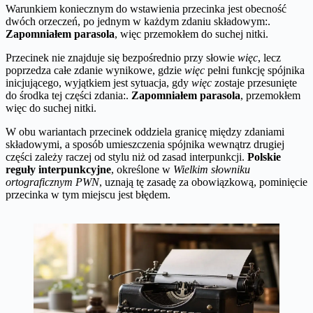
Warunkiem koniecznym do wstawienia przecinka jest obecność
dwóch orzeczeń, po jednym w każdym zdaniu składowym:.
Zapomniałem parasola
, więc przemokłem do suchej nitki.
Przecinek nie znajduje się bezpośrednio przy słowie
więc
, lecz
poprzedza całe zdanie wynikowe, gdzie
więc
pełni funkcję spójnika
inicjującego, wyjątkiem jest sytuacja, gdy
więc
zostaje przesunięte
do środka tej części zdania:.
Zapomniałem parasola
, przemokłem
więc do suchej nitki.
W obu wariantach przecinek oddziela granicę między zdaniami
składowymi, a sposób umieszczenia spójnika wewnątrz drugiej
części zależy raczej od stylu niż od zasad interpunkcji.
Polskie
reguły interpunkcyjne
, określone w
Wielkim słowniku
ortograficznym PWN
, uznają tę zasadę za obowiązkową, pominięcie
przecinka w tym miejscu jest błędem.