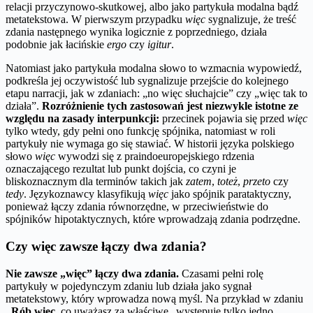
relacji przyczynowo-skutkowej, albo jako partykuła modalna bądź
metatekstowa. W pierwszym przypadku
więc
sygnalizuje, że treść
zdania następnego wynika logicznie z poprzedniego, działa
podobnie jak łacińskie
ergo
czy
igitur
.
Natomiast jako partykuła modalna słowo to wzmacnia wypowiedź,
podkreśla jej oczywistość lub sygnalizuje przejście do kolejnego
etapu narracji, jak w zdaniach: „no więc słuchajcie” czy „więc tak to
działa”.
Rozróżnienie tych zastosowań jest niezwykle istotne ze
względu na zasady interpunkcji:
przecinek pojawia się przed
więc
tylko wtedy, gdy pełni ono funkcję spójnika, natomiast w roli
partykuły nie wymaga go się stawiać. W historii języka polskiego
słowo
więc
wywodzi się z praindoeuropejskiego rdzenia
oznaczającego rezultat lub punkt dojścia, co czyni je
bliskoznacznym dla terminów takich jak
zatem
,
toteż
,
przeto
czy
tedy
. Językoznawcy klasyfikują
więc
jako spójnik parataktyczny,
ponieważ łączy zdania równorzędne, w przeciwieństwie do
spójników hipotaktycznych, które wprowadzają zdania podrzędne.
Czy więc zawsze łączy dwa zdania?
Nie zawsze „więc” łączy dwa zdania.
Czasami pełni rolę
partykuły w pojedynczym zdaniu lub działa jako sygnał
metatekstowy, który wprowadza nową myśl. Na przykład w zdaniu
„Rób więc
, co uważasz za właściwe„ występuje tylko jedno