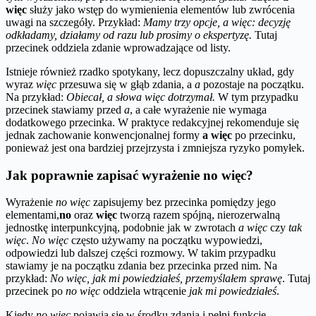
więc
służy jako wstęp do wymienienia elementów lub zwrócenia
uwagi na szczegóły. Przykład:
Mamy trzy opcje, a więc: decyzję
odkładamy, działamy od razu lub prosimy o ekspertyzę.
Tutaj
przecinek oddziela zdanie wprowadzające od listy.
Istnieje również rzadko spotykany, lecz dopuszczalny układ, gdy
wyraz
więc
przesuwa się w głąb zdania, a
a
pozostaje na początku.
Na przykład:
Obiecał, a słowa więc dotrzymał.
W tym przypadku
przecinek stawiamy przed
a
, a całe wyrażenie nie wymaga
dodatkowego przecinka. W praktyce redakcyjnej rekomenduje się
jednak zachowanie konwencjonalnej formy
a więc
po przecinku,
ponieważ jest ona bardziej przejrzysta i zmniejsza ryzyko pomyłek.
Jak poprawnie zapisać wyrażenie no więc?
Wyrażenie
no więc
zapisujemy bez przecinka pomiędzy jego
elementami,
no
oraz
więc
tworzą razem spójną, nierozerwalną
jednostkę interpunkcyjną, podobnie jak w zwrotach
a więc
czy
tak
więc
.
No więc
często używamy na początku wypowiedzi,
odpowiedzi lub dalszej części rozmowy. W takim przypadku
stawiamy je na początku zdania bez przecinka przed nim. Na
przykład:
No więc, jak mi powiedziałeś, przemyślałem sprawę
. Tutaj
przecinek po
no więc
oddziela wtrącenie
jak mi powiedziałeś
.
Kiedy
no więc
pojawia się w środku zdania i pełni funkcję