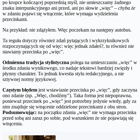
po kropce kończącej poprzednią myśl, nie umieszczamy żadnego
znaku interpunkcyjnego ani przed, ani po słowie „więc” –
chyba że
w zdaniu pojawi się wtrącenie, które wymaga wydzielenia
przecinkami.
Na przykład: nie zdążyłem. Więc poczekam na następny autobus.
Ta reguła dotyczy również zdań pytających i wykrzyknikowych
rozpoczynających się od więc: więc jednak zdałeś?, tu również nie
stawiamy przecinka po „więc”.
Odmienna tradycja stylistyczna
polega na umieszczaniu „więc” w
środku zdania wynikowego, co nadaje tekstowi bardziej zwięzły i
płynny charakter. To jednak kwestia stylu redakcyjnego, a nie
sztywnej normy językowej.
Częstym błędem
jest wstawianie przecinka po „więc”, gdy zaczyna
ono zdanie (np. „Więc, chodźmy”). Taka forma jest niepoprawna,
ponieważ przecinek po „więc” jest potrzebny jedynie wtedy, gdy za
nim znajduje się wtrącenie oddzielone przecinkami z obu stron.
Podsumowując:
na początku zdania „więc” nie wymaga przecinka
przed sobą ani zaraz po sobie, pod warunkiem że nie pojawiają się
wtrącenia.