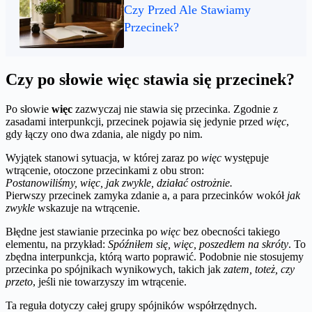
Czy Przed Ale Stawiamy
Przecinek?
Czy po słowie więc stawia się przecinek?
Po słowie
więc
zazwyczaj nie stawia się przecinka. Zgodnie z
zasadami interpunkcji, przecinek pojawia się jedynie przed
więc
,
gdy łączy ono dwa zdania, ale nigdy po nim.
Wyjątek stanowi sytuacja, w której zaraz po
więc
występuje
wtrącenie, otoczone przecinkami z obu stron:
Postanowiliśmy, więc, jak zwykle, działać ostrożnie.
Pierwszy przecinek zamyka zdanie a, a para przecinków wokół
jak
zwykle
wskazuje na wtrącenie.
Błędne jest stawianie przecinka po
więc
bez obecności takiego
elementu, na przykład:
Spóźniłem się, więc, poszedłem na skróty
. To
zbędna interpunkcja, którą warto poprawić. Podobnie nie stosujemy
przecinka po spójnikach wynikowych, takich jak
zatem, toteż, czy
przeto
, jeśli nie towarzyszy im wtrącenie.
Ta reguła dotyczy całej grupy spójników współrzędnych.