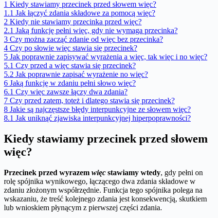
1
Kiedy stawiamy przecinek przed słowem więc?
1.1
Jak łączyć zdania składowe za pomocą więc?
2
Kiedy nie stawiamy przecinka przed więc?
2.1
Jaką funkcję pełni więc, gdy nie wymaga przecinka?
3
Czy można zacząć zdanie od więc bez przecinka?
4
Czy po słowie więc stawia się przecinek?
5
Jak poprawnie zapisywać wyrażenia a więc, tak więc i no więc?
5.1
Czy przed a więc stawia się przecinek?
5.2
Jak poprawnie zapisać wyrażenie no więc?
6
Jaką funkcję w zdaniu pełni słowo więc?
6.1
Czy więc zawsze łączy dwa zdania?
7
Czy przed zatem, toteż i dlatego stawia się przecinek?
8
Jakie są najczęstsze błędy interpunkcyjne ze słowem więc?
8.1
Jak uniknąć zjawiska interpunkcyjnej hiperpoprawności?
Kiedy stawiamy przecinek przed słowem
więc?
Przecinek przed wyrazem
więc
stawiamy wtedy
, gdy pełni on
rolę spójnika wynikowego, łączącego dwa zdania składowe w
zdaniu złożonym współrzędnie. Funkcja tego spójnika polega na
wskazaniu, że treść kolejnego zdania jest konsekwencją, skutkiem
lub wnioskiem płynącym z pierwszej części zdania.