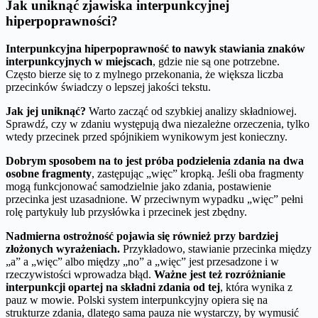
Jak uniknąć zjawiska interpunkcyjnej
hiperpoprawności?
Interpunkcyjna hiperpoprawność to nawyk stawiania znaków
interpunkcyjnych w miejscach
, gdzie nie są one potrzebne.
Często bierze się to z mylnego przekonania, że większa liczba
przecinków świadczy o lepszej jakości tekstu.
Jak jej uniknąć?
Warto zacząć od szybkiej analizy składniowej.
Sprawdź, czy w zdaniu występują dwa niezależne orzeczenia, tylko
wtedy przecinek przed spójnikiem wynikowym jest konieczny.
Dobrym sposobem na to jest próba podzielenia zdania na dwa
osobne fragmenty
, zastępując „więc” kropką. Jeśli oba fragmenty
mogą funkcjonować samodzielnie jako zdania, postawienie
przecinka jest uzasadnione. W przeciwnym wypadku „więc” pełni
rolę partykuły lub przysłówka i przecinek jest zbędny.
Nadmierna ostrożność pojawia się również przy bardziej
złożonych wyrażeniach.
Przykładowo, stawianie przecinka między
„a” a „więc” albo między „no” a „więc” jest przesadzone i w
rzeczywistości wprowadza błąd.
Ważne jest też rozróżnianie
interpunkcji opartej na składni zdania od tej
, która wynika z
pauz w mowie. Polski system interpunkcyjny opiera się na
strukturze zdania, dlatego sama pauza nie wystarczy, by wymusić