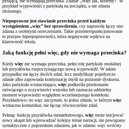
pytającą, nie wymagają przecinka. Zdanie „Więc jak, idziemy?” to
przykład wypowiedzi z partykułą na początku, a nie zdania
złożonego.
Niepoprawne jest stawianie przecinka przed każdym
wystąpieniem „więc” bez sprawdzenia
, czy naprawdę łączy ono
zdania z osobnymi orzeczeniami. Takie przeinterspunkcjonowanie
to przejaw hiperpoprawności, która negatywnie wpływa na
klarowność tekstu.
Jaką funkcję pełni więc, gdy nie wymaga przecinka?
Kiedy
więc
nie wymaga przecinka, pełni rolę partykuły modalnej
lub przysłówka rozpoczynającego nową wypowiedź. W takim
przypadku nie łączy dwóch zdań, lecz modyfikuje pojedyncze
zdanie albo zapowiada kontynuację myśli na poziomie dyskursu.
Jako partykuła wzmacniająca,
więc
podkreśla przekonanie
mówiącego o oczywistości wniosku lub zaznacza oddzielny
moment wypowiedzi względem wcześniejszego kontekstu.
Przykładowo:
no więc zaczynam
, to jedno zdanie, w którym
więc
wzmacnia komunikat, nie łącząc równocześnie zdań.
Pełniąc funkcję przysłówka metatekstowego,
więc
może inicjować
nowy akapit lub wprowadzać kolejny temat narracji, nie powiązany
syntaktycznie z poprzednim zdaniem, jak w zdaniu:
więc wróćmy