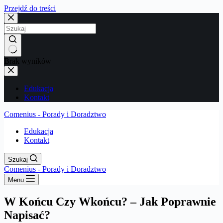
Przejdź do treści
Brak wyników
Edukacja
Kontakt
Comenius - Porady i Doradztwo
Edukacja
Kontakt
Szukaj
Comenius - Porady i Doradztwo
Menu
W Końcu Czy Wkońcu? – Jak Poprawnie
Napisać?