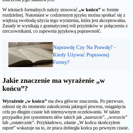
W tekstach formalnych należy stosować
„w końcu”
w formie
rozdzielnej. Natomiast w codziennym języku można spotkać się z
większą swobodą użycia tego wyrażenia, która jest akceptowalna.
Zasady te wynikają z gramatycznej roli przyimków w połączeniu z
rzeczownikami, co zapewnia językową poprawność.
Naprawdę Czy Na Prawdę? -
Kiedy Używać Poprawnej
Formy?
Jakie znaczenie ma wyrażenie „w
końcu”?
Wyrażenie „w końcu”
ma dwa główne znaczenia. Po pierwsze,
odnosi się do momentu zakończenia jakiegoś procesu, osiągnięcia
celu po długim czasie lub intensywnym oczekiwaniu. W takim
przypadku jest synonimem słów takich jak „nareszcie”, „wreszcie”
lub „ostatecznie”. Przykładowo, zdanie „W końcu skończyłem
raport” wskazuje na to, że praca dobiegła końca po pewnym czasie.