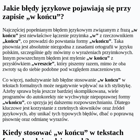
Jakie błędy językowe pojawiają się przy
zapisie „w końcu”?
Najczęściej popełnianym błędem językowym związanym z frazą
„w
końcu”
jest niewłaściwe łączenie przyimka
„w”
z rzeczownikiem
„końcu”
, co prowadzi do powstania formy
„wkońcu”
. Taka
pisownia jest absolutnie niezgodna z zasadami ortografii w języku
polskim, szczególnie gdy mówimy o wyrażeniach przyimkowych.
Innym powszechnym błędem jest mylenie
„w końcu”
z
przysłówkiem
„wreszcie”
, który piszemy razem, mimo że oba
zwroty są do siebie podobne pod względem znaczeniowym.
Co więcej, nadużywanie lub błędne stosowanie
„w końcu”
w
tekstach formalnych może negatywnie wpływać na ich stylistykę.
Ażeby sprawa była jeszcze bardziej skomplikowana, wiele
programów do autokorekty nie wychwytuje niepoprawnej formy
„wkońcu”
, co sprzyja jej dalszemu rozpowszechnianiu. Dlatego
kluczowe jest korzystanie z rzetelnych słowników oraz źródeł
językowych, aby unikać tych typowych błędów, dbać o poprawną
pisownię oraz odmianę wyrazów.
Kiedy stosować „w końcu” w tekstach