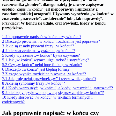
rzeczownika „koniec”, dlatego należy je zawsze zapisywać
osobno
.
Zapis „wkońcu” jest
niepoprawny i sprzeczny z
zasadami polskiej ortografii.
Używamy wyrażenia „w końcu” w
znaczeniu „nareszcie”, „ostatecznie” lub „tak naprawdę”.
Przykłady:
W końcu się udało.
oraz
Powiedz, kiedy w końcu
przyjdziesz.
1
Jak poprawnie napisać: w końcu czy wkońcu?
2
Dlaczego pisownia „w końcu” rozdzielnie jest poprawna?
3
Jakie są zasady pisowni frazy „w końcu”?
4
Jakie znaczenie ma wyrażenie „w końcu”?
5
Kiedy wyrażenie „w końcu” bywa używane?
5.1
Jak „w końcu” wyraża ulgę, radość i satysfakcję?
5.2
Czy „w końcu” pełni inne funkcje w zdaniu?
6
Dlaczego „wkońcu” jest błędną formą?
7
Z czego wynika rozdzielna pisownia „w końcu”?
7.1
Jaką rolę pełnią przyimek „w” i rzeczownik „końcu”?
8
Jakie są synonimy frazy „w końcu”?
8.1
Kiedy warto użyć „w końcu”, a kiedy „wreszcie” i „nareszcie”?
9
Jakie błędy językowe pojawiają się przy zapisie „w końcu”?
10
Kiedy stosować „w końcu” w tekstach formalnych i
codziennych?
Jak poprawnie napisać: w końcu czy