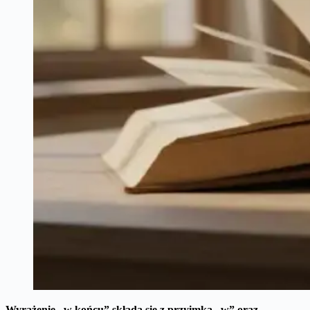
Wyrażenie „w końcu” składa się z przyimka „w” oraz