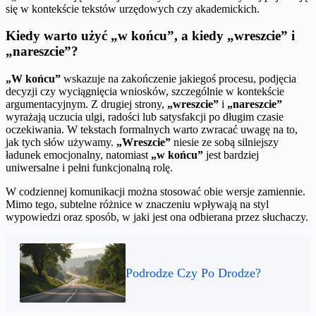
się w kontekście tekstów urzędowych czy akademickich.
Kiedy warto użyć „w końcu”, a kiedy „wreszcie” i
„nareszcie”?
„W końcu”
wskazuje na zakończenie jakiegoś procesu, podjęcia
decyzji czy wyciągnięcia wniosków, szczególnie w kontekście
argumentacyjnym. Z drugiej strony,
„wreszcie”
i
„nareszcie”
wyrażają uczucia ulgi, radości lub satysfakcji po długim czasie
oczekiwania. W tekstach formalnych warto zwracać uwagę na to,
jak tych słów używamy.
„Wreszcie”
niesie ze sobą silniejszy
ładunek emocjonalny, natomiast
„w końcu”
jest bardziej
uniwersalne i pełni funkcjonalną rolę.
W codziennej komunikacji można stosować obie wersje zamiennie.
Mimo tego, subtelne różnice w znaczeniu wpływają na styl
wypowiedzi oraz sposób, w jaki jest ona odbierana przez słuchaczy.
Podrodze Czy Po Drodze?