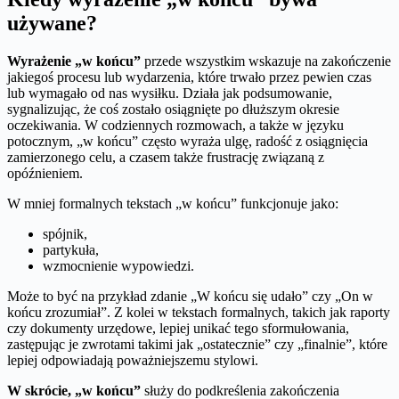
używane?
Wyrażenie „w końcu”
przede wszystkim wskazuje na zakończenie
jakiegoś procesu lub wydarzenia, które trwało przez pewien czas
lub wymagało od nas wysiłku. Działa jak podsumowanie,
sygnalizując, że coś zostało osiągnięte po dłuższym okresie
oczekiwania. W codziennych rozmowach, a także w języku
potocznym, „w końcu” często wyraża ulgę, radość z osiągnięcia
zamierzonego celu, a czasem także frustrację związaną z
opóźnieniem.
W mniej formalnych tekstach „w końcu” funkcjonuje jako:
spójnik,
partykuła,
wzmocnienie wypowiedzi.
Może to być na przykład zdanie „W końcu się udało” czy „On w
końcu zrozumiał”. Z kolei w tekstach formalnych, takich jak raporty
czy dokumenty urzędowe, lepiej unikać tego sformułowania,
zastępując je zwrotami takimi jak „ostatecznie” czy „finalnie”, które
lepiej odpowiadają poważniejszemu stylowi.
W skrócie, „w końcu”
służy do podkreślenia zakończenia