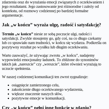
zdarzenia oraz do wyrażania emocji związanych z oczekiwaniem i
jego rezultatami. Jego zastosowanie jest różnorodne i zależy od
kontekstu, od rozmowy codziennej po bardziej formalne
argumentacje.
Jak „w końcu” wyraża ulgę, radość i satysfakcję?
Termin „w końcu”
niesie ze sobą poczucie ulgi, radości i
satysfakcji. Zwykle stosujemy go, gdy coś, na co długo czekamy
lub co sprawiało nam trudności, w końcu się wydarza. Podkreśla on
pozytywny rezultat po wysiłku lub długim oczekiwaniu.
Warto zauważyć, że używając zwrotu „w końcu”, nadajemy
wypowiedzi emocjonalny ładunek. To zbliżone do synonimów
takich jak „nareszcie” czy „wreszcie”, które również wyrażają to
uczucie spełnienia.
W naszej codziennej komunikacji ten zwrot sygnalizuje:
osiągnięcie zamierzonego celu,
zakończenie długo oczekiwanego wydarzenia,
większe znaczenie naszych słów,
pozytywne emocje w komunikacji.
Czy „w końcu” pełni inne funkcje w zdaniu?