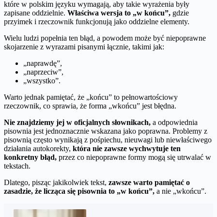
które w polskim języku wymagają, aby takie wyrażenia były
zapisane oddzielnie.
Właściwa wersja to „w końcu”,
gdzie
przyimek i rzeczownik funkcjonują jako oddzielne elementy.
Wielu ludzi popełnia ten błąd, a powodem może być niepoprawne
skojarzenie z wyrazami pisanymi łącznie, takimi jak:
„naprawdę”,
„naprzeciw”,
„wszystko”.
Warto jednak pamiętać, że „końcu” to pełnowartościowy
rzeczownik, co sprawia, że forma „wkońcu” jest błędna.
Nie znajdziemy jej w oficjalnych słownikach,
a odpowiednia
pisownia jest jednoznacznie wskazana jako poprawna. Problemy z
pisownią często wynikają z pośpiechu, nieuwagi lub niewłaściwego
działania autokorekty,
która nie zawsze wychwytuje ten
konkretny błąd,
przez co niepoprawne formy mogą się utrwalać w
tekstach.
Dlatego, pisząc jakikolwiek tekst,
zawsze warto pamiętać o
zasadzie, że licząca się pisownia to „w końcu”,
a nie „wkońcu”.