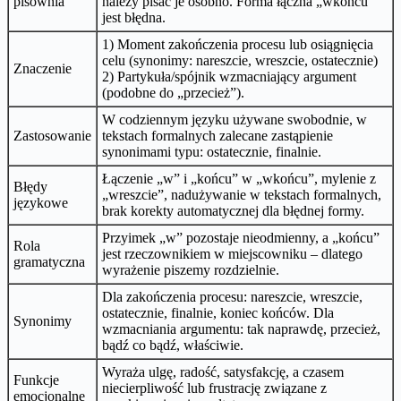
pisownia
należy pisać je osobno. Forma łączna „wkońcu”
jest błędna.
1) Moment zakończenia procesu lub osiągnięcia
celu (synonimy: nareszcie, wreszcie, ostatecznie)
Znaczenie
2) Partykuła/spójnik wzmacniający argument
(podobne do „przecież”).
W codziennym języku używane swobodnie, w
Zastosowanie
tekstach formalnych zalecane zastąpienie
synonimami typu: ostatecznie, finalnie.
Łączenie „w” i „końcu” w „wkońcu”, mylenie z
Błędy
„wreszcie”, nadużywanie w tekstach formalnych,
językowe
brak korekty automatycznej dla błędnej formy.
Przyimek „w” pozostaje nieodmienny, a „końcu”
Rola
jest rzeczownikiem w miejscowniku – dlatego
gramatyczna
wyrażenie piszemy rozdzielnie.
Dla zakończenia procesu: nareszcie, wreszcie,
ostatecznie, finalnie, koniec końców. Dla
Synonimy
wzmacniania argumentu: tak naprawdę, przecież,
bądź co bądź, właściwie.
Wyraża ulgę, radość, satysfakcję, a czasem
Funkcje
niecierpliwość lub frustrację związane z
emocjonalne