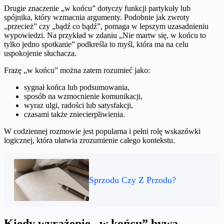
Drugie znaczenie „w końcu” dotyczy funkcji partykuły lub
spójnika, który wzmacnia argumenty. Podobnie jak zwroty
„przecież” czy „bądź co bądź”, pomaga w lepszym uzasadnieniu
wypowiedzi. Na przykład w zdaniu „Nie martw się, w końcu to
tylko jedno spotkanie” podkreśla to myśl, która ma na celu
uspokojenie słuchacza.
Frazę „w końcu” można zatem rozumieć jako:
sygnał końca lub podsumowania,
sposób na wzmocnienie komunikacji,
wyraz ulgi, radości lub satysfakcji,
czasami także zniecierpliwienia.
W codziennej rozmowie jest popularna i pełni rolę wskazówki
logicznej, która ułatwia zrozumienie całego kontekstu.
Sprzodu Czy Z Przodu?
Kiedy wyrażenie „w końcu” bywa