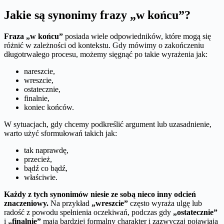
Jakie są synonimy frazy „w końcu”?
Fraza „w końcu”
posiada wiele odpowiedników, które mogą się
różnić w zależności od kontekstu. Gdy mówimy o zakończeniu
długotrwałego procesu, możemy sięgnąć po takie wyrażenia jak:
nareszcie,
wreszcie,
ostatecznie,
finalnie,
koniec końców.
W sytuacjach, gdy chcemy podkreślić argument lub uzasadnienie,
warto użyć sformułowań takich jak:
tak naprawdę,
przecież,
bądź co bądź,
właściwie.
Każdy z tych synonimów niesie ze sobą nieco inny odcień
znaczeniowy.
Na przykład
„wreszcie”
często wyraża ulgę lub
radość z powodu spełnienia oczekiwań, podczas gdy
„ostatecznie”
i
„finalnie”
mają bardziej formalny charakter i zazwyczaj pojawiają