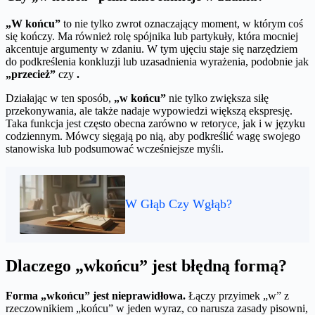
„W końcu”
to nie tylko zwrot oznaczający moment, w którym coś
się kończy. Ma również rolę spójnika lub partykuły, która mocniej
akcentuje argumenty w zdaniu. W tym ujęciu staje się narzędziem
do podkreślenia konkluzji lub uzasadnienia wyrażenia, podobnie jak
„przecież”
czy
.
Działając w ten sposób,
„w końcu”
nie tylko zwiększa siłę
przekonywania, ale także nadaje wypowiedzi większą ekspresję.
Taka funkcja jest często obecna zarówno w retoryce, jak i w języku
codziennym. Mówcy sięgają po nią, aby podkreślić wagę swojego
stanowiska lub podsumować wcześniejsze myśli.
W Głąb Czy Wgłąb?
Dlaczego „wkońcu” jest błędną formą?
Forma „wkońcu” jest nieprawidłowa.
Łączy przyimek „w” z
rzeczownikiem „końcu” w jeden wyraz, co narusza zasady pisowni,