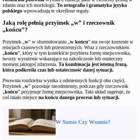
zdaniu oraz ich morfologii.
To ortografia i gramatyka języka
polskiego
wprowadzają te określone reguły.
Jaką rolę pełnią przyimek „w” i rzeczownik
„końcu”?
Przyimek „
w
” w sformułowaniu „
w końcu
” ma swoje korzenie w
relacjach czasowych lub przestrzennych. Wraz z rzeczownikiem
„
końcu
”, który w tym kontekście przybiera formę miejscownika,
tworzy wyrażenie wskazujące na zakończenie lub ostateczny
moment jakiegoś zdarzenia.
Ta kombinacja jest istotną frazą,
która podkreśla czas lub ostateczność danej sytuacji.
Pisownia rozdzielna wynika z odmiennych funkcji obu części.
Przyimek „
w
” pozostaje nieodmienny, podczas gdy rzeczownik
„
końcu
” przyjmuje formę miejscownika. Taki układ sugeruje, że
coś miało miejsce
na końcu danego procesu lub sytuacji.
W Sumie Czy Wsumie?