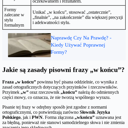
oczekiwaniem i rezultatem.
Formy
Unikać „w końcu”, stosować „ostatecznie”,
zalecane w
„finalnie”, „na zakończenie” dla większej precyzji
stylu
i adekwatności stylu.
formalnym
Naprawdę Czy Na Prawdę? -
Kiedy Używać Poprawnej
Formy?
Jakie są zasady pisowni frazy „w końcu”?
Fraza „w końcu”
powinna być pisana oddzielnie, co wynika z
zasad ortograficznych dotyczących przyimków i rzeczowników.
Przyimek
„w”
oraz rzeczownik
„końcu”
należą do odmiennych
części mowy, co oznacza, że nie tworzą wspólnego wyrazu.
Pisanie tej frazy w odrębny sposób jest zgodne z normami
ortograficznymi, co potwierdzają zarówno
Słownik Języka
Polskiego
, jak i
PWN
. Forma złączona
„wkońcu”
uznawana jest
za błędną, ponieważ nie stanowi samodzielnego słowa i nie zmienia
znaczenia jego składowych.