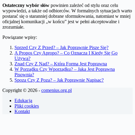
Ostateczny wybór słów
powinien zależeć od stylu oraz celu
wypowiedzi, a także od odbiorców. W formalnych sytuacjach warto
postarać się o staranniej dobrane sformułowania, natomiast w mniej
oficjalnej komunikacji „w końcu” jest w pełni akceptowalne i
zrozumiałe.
Powiązane wpisy:
Sprzed Czy Z Przed? – Jak Poprawnie Pisze Się?
A Propos Czy Apropo? – Co Oznacza I Kiedy Się Go
Używa?
Znad Czy Z Nad? – Która Forma Jest Poprawna
W Porządku Czy Wporządku? – Jaka Jest Poprawna
Pisownia?
Spoza Czy Z Poza? – Jak Poprawnie Napisac?
Copyright © 2026 -
comenius.org.pl
Edukacja
Pliki cookies
Kontakt