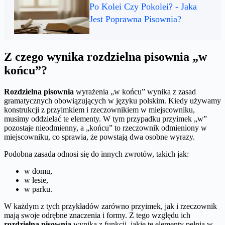
Po Kolei Czy Pokolei? - Jaka
Jest Poprawna Pisownia?
Z czego wynika rozdzielna pisownia „w
końcu”?
Rozdzielna pisownia
wyrażenia „w końcu” wynika z zasad
gramatycznych obowiązujących w języku polskim. Kiedy używamy
konstrukcji z przyimkiem i rzeczownikiem w miejscowniku,
musimy oddzielać te elementy. W tym przypadku przyimek „w”
pozostaje nieodmienny, a „końcu” to rzeczownik odmieniony w
miejscowniku, co sprawia, że powstają dwa osobne wyrazy.
Podobna zasada odnosi się do innych zwrotów, takich jak:
w domu,
w lesie,
w parku.
W każdym z tych przykładów zarówno przyimek, jak i rzeczownik
mają swoje odrębne znaczenia i formy. Z tego względu ich
rozdzielna pisownia
wynika z funkcji, jakie te elementy pełnią w