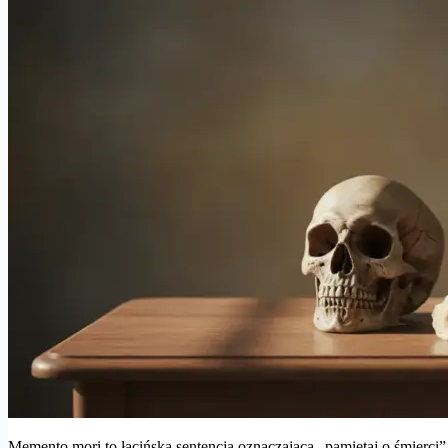
Memento mori to łacińska sentencja oznaczająca „pamiętaj o śmierci”