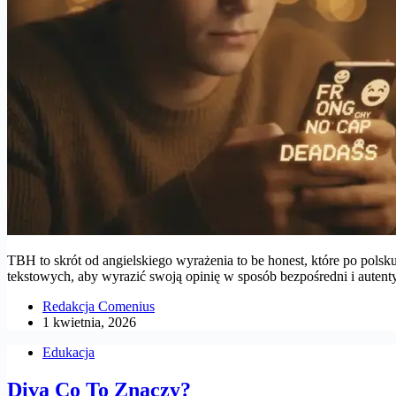
TBH to skrót od angielskiego wyrażenia to be honest, które po po
tekstowych, aby wyrazić swoją opinię w sposób bezpośredni i autent
Redakcja Comenius
1 kwietnia, 2026
Edukacja
Diva Co To Znaczy?