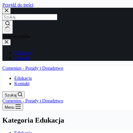
Przejdź do treści
Brak wyników
Edukacja
Kontakt
Comenius - Porady i Doradztwo
Edukacja
Kontakt
Szukaj
Comenius - Porady i Doradztwo
Menu
Kategoria
Edukacja
Edukacja