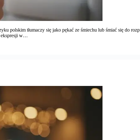
ku polskim tłumaczy się jako pękać ze śmiechu lub śmiać się do roz
m ekspresji w…