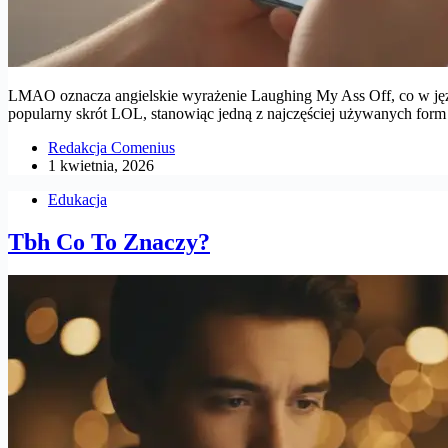
LMAO oznacza angielskie wyrażenie Laughing My Ass Off, co w języ
popularny skrót LOL, stanowiąc jedną z najczęściej używanych for
Redakcja Comenius
1 kwietnia, 2026
Edukacja
Tbh Co To Znaczy?