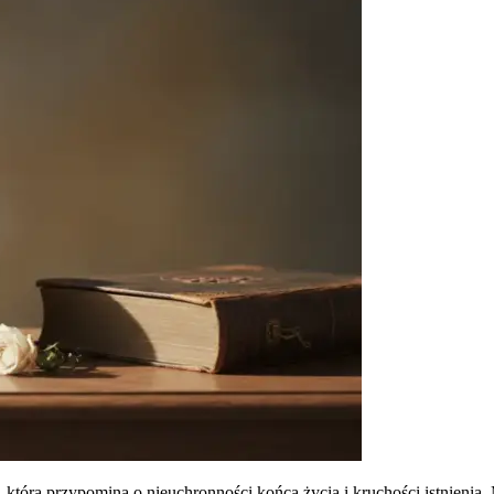
, która przypomina o nieuchronności końca życia i kruchości istnienia