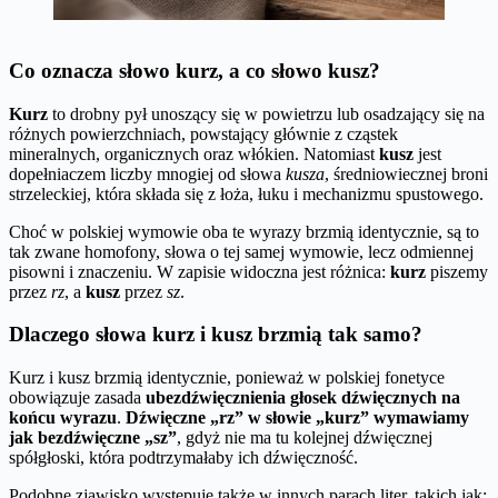
Co oznacza słowo kurz, a co słowo kusz?
Kurz
to drobny pył unoszący się w powietrzu lub osadzający się na
różnych powierzchniach, powstający głównie z cząstek
mineralnych, organicznych oraz włókien. Natomiast
kusz
jest
dopełniaczem liczby mnogiej od słowa
kusza
, średniowiecznej broni
strzeleckiej, która składa się z łoża, łuku i mechanizmu spustowego.
Choć w polskiej wymowie oba te wyrazy brzmią identycznie, są to
tak zwane homofony, słowa o tej samej wymowie, lecz odmiennej
pisowni i znaczeniu. W zapisie widoczna jest różnica:
kurz
piszemy
przez
rz
, a
kusz
przez
sz
.
Dlaczego słowa kurz i kusz brzmią tak samo?
Kurz i kusz brzmią identycznie, ponieważ w polskiej fonetyce
obowiązuje zasada
ubezdźwięcznienia głosek dźwięcznych na
końcu wyrazu
.
Dźwięczne „rz” w słowie „kurz” wymawiamy
jak bezdźwięczne „sz”
, gdyż nie ma tu kolejnej dźwięcznej
spółgłoski, która podtrzymałaby ich dźwięczność.
Podobne zjawisko występuje także w innych parach liter, takich jak: