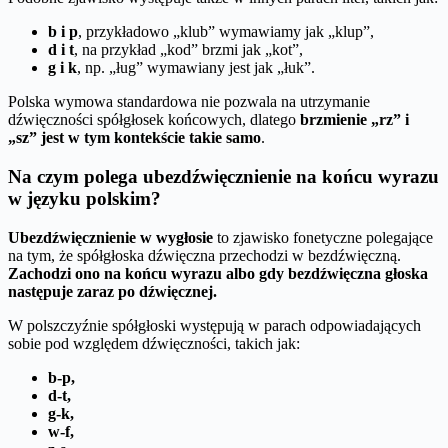
b i p
, przykładowo „klub” wymawiamy jak „klup”,
d i t
, na przykład „kod” brzmi jak „kot”,
g i k
, np. „ług” wymawiany jest jak „łuk”.
Polska wymowa standardowa nie pozwala na utrzymanie
dźwięczności spółgłosek końcowych, dlatego
brzmienie „rz” i
„sz” jest w tym kontekście takie samo
.
Na czym polega ubezdźwięcznienie na końcu wyrazu
w języku polskim?
Ubezdźwięcznienie w wygłosie
to zjawisko fonetyczne polegające
na tym, że spółgłoska dźwięczna przechodzi w bezdźwięczną.
Zachodzi ono na końcu wyrazu albo gdy bezdźwięczna głoska
następuje zaraz po dźwięcznej.
W polszczyźnie spółgłoski występują w parach odpowiadających
sobie pod względem dźwięczności, takich jak:
b-p,
d-t,
g-k,
w-f,