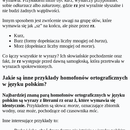
wymawia. Przykładem może być
kurz
, wystarczy przypomnieć
sobie
odkurzacz
albo
zakurzony
, gdzie
rz
jest wyraźnie słyszalne i
nie budzi żadnych wątpliwości.
Innym sposobem jest zwrócenie uwagi na grupę słów, które
wymawia się jak „sz” na końcu, ale pisze przez
rz
.
Kurz,
Burz (formy dopełniacza liczby mnogiej od
burza
),
Morz (dopełniacz liczby mnogiej od
morze
).
Co łączy wszystkie te wyrazy? Ich słowiańskie pochodzenie oraz
fakt, że
rz
występuje przed dawną samogłoską, która przetrwała w
wyrazach spokrewnionych.
Jakie są inne przykłady homofonów ortograficznych
w języku polskim?
Najbardziej znaną parą homofonów ortograficznych w języku
polskim są wyrazy z literami
rz
oraz
ż
, które wymawia się
identycznie.
Przykładem są słowa:
morze
, oznaczające zbiornik
wodny, oraz
może
, pochodzące od czasownika
móc
.
Inne interesujące przykłady to: