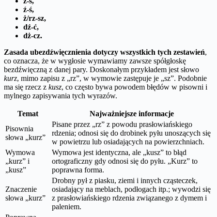
z-s,
ź-ś,
ż/rz-sz,
dź-ć,
dż-cz.
Zasada ubezdźwięcznienia dotyczy wszystkich tych zestawień
,
co oznacza, że w wygłosie wymawiamy zawsze spółgłoskę
bezdźwięczną z danej pary. Doskonałym przykładem jest słowo
kurz
, mimo zapisu z „rz”, w wymowie zastępuje je „sz”. Podobnie
ma się rzecz z
kusz
, co często bywa powodem błędów w pisowni i
mylnego zapisywania tych wyrazów.
Temat
Najważniejsze informacje
Pisane przez „rz” z powodu prasłowiańskiego
Pisownia
rdzenia; odnosi się do drobinek pyłu unoszących się
słowa „kurz”
w powietrzu lub osiadających na powierzchniach.
Wymowa
Wymowa jest identyczna, ale „kusz” to błąd
„kurz” i
ortograficzny gdy odnosi się do pyłu. „Kurz” to
„kusz”
poprawna forma.
Drobny pył z piasku, ziemi i innych cząsteczek,
Znaczenie
osiadający na meblach, podłogach itp.; wywodzi się
słowa „kurz”
z prasłowiańskiego rdzenia związanego z dymem i
paleniem.