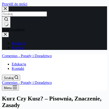
Przejdź do treści
Brak wyników
Edukacja
Kontakt
Comenius - Porady i Doradztwo
Edukacja
Kontakt
Szukaj
Comenius - Porady i Doradztwo
Menu
Kurz Czy Kusz? – Pisownia, Znaczenie,
Zasady