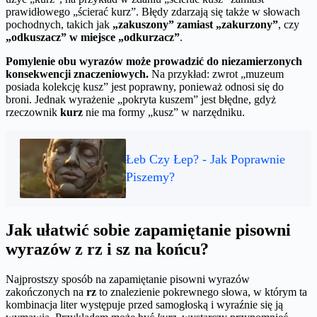
prawidłowego „ścierać kurz”. Błędy zdarzają się także w słowach
pochodnych, takich jak
„zakuszony” zamiast „zakurzony”
, czy
„odkuszacz” w miejsce „odkurzacz”
.
Pomylenie obu wyrazów może prowadzić do niezamierzonych
konsekwencji znaczeniowych.
Na przykład: zwrot „muzeum
posiada kolekcję kusz” jest poprawny, ponieważ odnosi się do
broni. Jednak wyrażenie „pokryta kuszem” jest błędne, gdyż
rzeczownik
kurz
nie ma formy „kusz” w narzędniku.
Łeb Czy Łep? - Jak Poprawnie
Piszemy?
Jak ułatwić sobie zapamiętanie pisowni
wyrazów z rz i sz na końcu?
Najprostszy sposób na zapamiętanie pisowni wyrazów
zakończonych na
rz
to znalezienie pokrewnego słowa, w którym ta
kombinacja liter występuje przed samogłoską i wyraźnie się ją