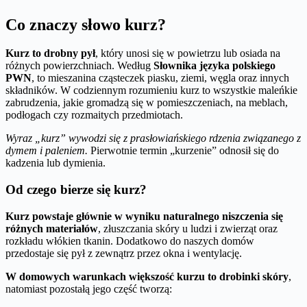
Co znaczy słowo kurz?
Kurz to drobny pył
, który unosi się w powietrzu lub osiada na
różnych powierzchniach. Według
Słownika języka polskiego
PWN
, to mieszanina cząsteczek piasku, ziemi, węgla oraz innych
składników. W codziennym rozumieniu kurz to wszystkie maleńkie
zabrudzenia, jakie gromadzą się w pomieszczeniach, na meblach,
podłogach czy rozmaitych przedmiotach.
Wyraz „kurz” wywodzi się z prasłowiańskiego rdzenia związanego z
dymem i paleniem.
Pierwotnie termin „kurzenie” odnosił się do
kadzenia lub dymienia.
Od czego bierze się kurz?
Kurz powstaje głównie w wyniku naturalnego niszczenia się
różnych materiałów
, złuszczania skóry u ludzi i zwierząt oraz
rozkładu włókien tkanin. Dodatkowo do naszych domów
przedostaje się pył z zewnątrz przez okna i wentylację.
W domowych warunkach większość kurzu to drobinki skóry
,
natomiast pozostałą jego część tworzą: