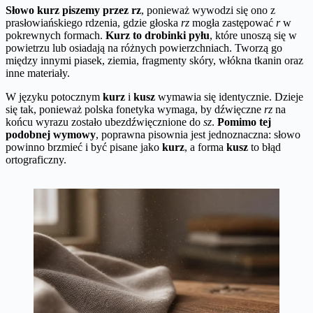
Słowo kurz piszemy przez rz
, ponieważ wywodzi się ono z
prasłowiańskiego rdzenia, gdzie głoska
rz
mogła zastępować
r
w
pokrewnych formach.
Kurz to drobinki pyłu
, które unoszą się w
powietrzu lub osiadają na różnych powierzchniach. Tworzą go
między innymi piasek, ziemia, fragmenty skóry, włókna tkanin oraz
inne materiały.
W języku potocznym
kurz
i
kusz
wymawia się identycznie. Dzieje
się tak, ponieważ polska fonetyka wymaga, by dźwięczne
rz
na
końcu wyrazu zostało ubezdźwięcznione do
sz
.
Pomimo tej
podobnej wymowy
, poprawna pisownia jest jednoznaczna: słowo
powinno brzmieć i być pisane jako
kurz
, a forma
kusz
to błąd
ortograficzny.