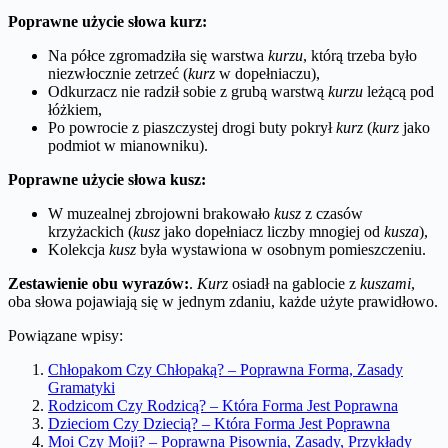
Poprawne użycie słowa kurz:
Na półce zgromadziła się warstwa
kurzu
, którą trzeba było
niezwłocznie zetrzeć (
kurz
w dopełniaczu),
Odkurzacz nie radził sobie z grubą warstwą
kurzu
leżącą pod
łóżkiem,
Po powrocie z piaszczystej drogi buty pokrył
kurz
(
kurz
jako
podmiot w mianowniku).
Poprawne użycie słowa kusz:
W muzealnej zbrojowni brakowało
kusz
z czasów
krzyżackich (
kusz
jako dopełniacz liczby mnogiej od
kusza
),
Kolekcja
kusz
była wystawiona w osobnym pomieszczeniu.
Zestawienie obu wyrazów:
.
Kurz
osiadł na gablocie z
kuszami
,
oba słowa pojawiają się w jednym zdaniu, każde użyte prawidłowo.
Powiązane wpisy:
Chłopakom Czy Chłopaką? – Poprawna Forma, Zasady
Gramatyki
Rodzicom Czy Rodzicą? – Która Forma Jest Poprawna
Dzieciom Czy Dziecią? – Która Forma Jest Poprawna
Moi Czy Moji? – Poprawna Pisownia, Zasady, Przykłady