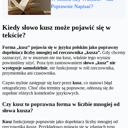
Poprawnie Napisać?
Kiedy słowo kusz może pojawić się w
tekście?
Forma „kusz” pojawia się w języku polskim jako poprawny
dopełniacz liczby mnogiej od rzeczownika „kusza”.
Gdy chcemy
zaznaczyć, że w muzeum nie ma kusz, właśnie tego wyrazu
powinniśmy użyć. Poza tym zastosowaniem
słowo „kusz” nie
występuje samodzielnie
, nie funkcjonuje w roli rzeczownika,
przymiotnika ani czasownika.
Często mylnie zastępuje się
kurz
przez
kusz
, co stanowi błąd
ortograficzny. Choć oba terminy są poprawne, odnoszą się do
zupełnie różnych kontekstów językowych.
Czy kusz to poprawna forma w liczbie mnogiej od
słowa kusza?
Kusz
funkcjonuje poprawnie jako dopełniacz liczby mnogiej od
rzeczownika
kusza
. Przykładowo pojawia się w zdaniach typu