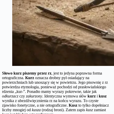
Słowo kurz piszemy przez rz
, jest to jedyna poprawna forma
ortograficzna.
Kurz
oznacza drobny pył osiadający na
powierzchniach lub unoszący się w powietrzu. Jego pisownię z rz
potwierdza etymologia, ponieważ pochodzi od prasłowiańskiego
rdzenia „kur-”. Ponadto mamy wyrazy pokrewne, takie jak
odkurzacz
czy
zakurzony
. Identyczna wymowa słów
kurz
i
kusz
wynika z ubezdźwięcznienia rz na końcu wyrazu. To czyste
zjawisko fonetyczne, a nie ortograficzne.
Kusz
to tylko dopełniacz
liczby mnogiej od
kusza
(rodzaj broni). Zatem zapis
kusz
zamiast