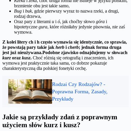
Rzeka
i
żeka
, choć druga forma nie istnieje w języku polskim,
brzmienie obu jest takie samo,
Bug
i
buk
, gdzie pierwszy wyraz to nazwa rzeki, a drugi,
rodzaj drzewa,
Oraz pary z literami
u
i
ó
, jak choćby słowo
góra
i
hipotetyczne
gura
, które różniłaby jedynie pisownia, nie zaś
wymowa.
Z kolei litery
ch
i
h
często wymawia się identycznie, co sprawia,
że powstają pary takie jak
herb
i
cherb
; jednak forma druga
jest już nieużywana.
Podobne zjawisko odnajdujemy w słowach
kurz
oraz
kusz
.
Choć różnią się ortografią i znaczeniem, ich
wymowa jest praktycznie taka sama, co dobrze pokazuje
charakterystyczną dla polskiej fonetyki cechę.
Rodzai Czy Rodzajów? -
Poprawna Forma, Zasady,
Przykłady
Jakie są przykłady zdań z poprawnym
użyciem słów kurz i kusz?