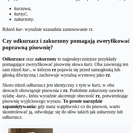
kurzawa
,
kurzyć
,
zakurzony
.
Rdzeń
kur-
wyraźnie uzasadnia zastosowanie
rz
.
Czy odkurzacz i zakurzony pomagają zweryfikować
poprawną pisownię?
Odkurzacz
oraz
zakurzony
to najpraktyczniejsze przykłady
pomagające zweryfikować pisownię słowa
kurz
. Oba zawierają ten
sam rdzeń
kur-
, w którym
rz
pojawia się przed samogłoską lub
głoską dźwięczną i zachowuje wyraźną wymowę jako
rz
.
Skoro rdzeń
odkurzacz
jest identyczny z tym w
kurz
, w obu
słowach obowiązuje pisownia z
rz
. Podobnie
zakurzony
zawiera
sylabę
-kurz-
, która wyraźnie akcentuje obecność
rz
, potwierdzając
pisownię wyjściowego wyrazu.
To proste narzędzie
zapamiętywania:
gdy masz wątpliwości co do pisowni, warto
skontrolować ją, odwołując się do słów takich jak
zakurzony
lub
odkurzacz
.