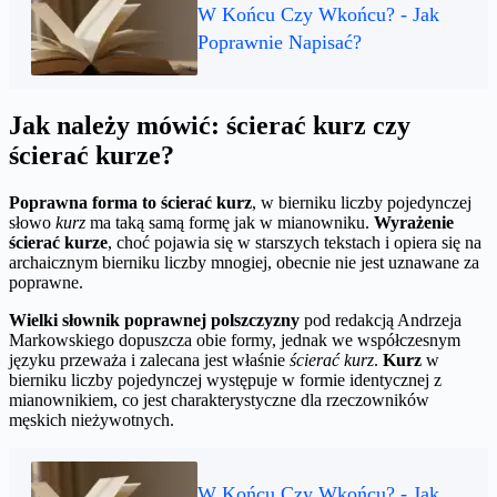
W Końcu Czy Wkońcu? - Jak
Poprawnie Napisać?
Jak należy mówić: ścierać kurz czy
ścierać kurze?
Poprawna forma to ścierać kurz
, w bierniku liczby pojedynczej
słowo
kurz
ma taką samą formę jak w mianowniku.
Wyrażenie
ścierać kurze
, choć pojawia się w starszych tekstach i opiera się na
archaicznym bierniku liczby mnogiej, obecnie nie jest uznawane za
poprawne.
Wielki słownik poprawnej polszczyzny
pod redakcją Andrzeja
Markowskiego dopuszcza obie formy, jednak we współczesnym
języku przeważa i zalecana jest właśnie
ścierać kurz
.
Kurz
w
bierniku liczby pojedynczej występuje w formie identycznej z
mianownikiem, co jest charakterystyczne dla rzeczowników
męskich nieżywotnych.
W Końcu Czy Wkońcu? - Jak