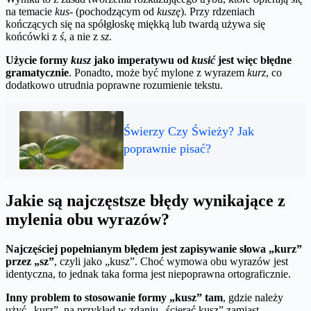
na temacie
kus-
(pochodzącym od
kuszę
). Przy rdzeniach
kończących się na spółgłoskę miękką lub twardą używa się
końcówki z
ś
, a nie z
sz
.
Użycie formy
kusz
jako imperatywu od
kusić
jest więc błędne
gramatycznie
. Ponadto, może być mylone z wyrazem
kurz
, co
dodatkowo utrudnia poprawne rozumienie tekstu.
Świerzy Czy Świeży? Jak
poprawnie pisać?
Jakie są najczęstsze błędy wynikające z
mylenia obu wyrazów?
Najczęściej popełnianym błędem jest zapisywanie słowa „kurz”
przez „sz”
, czyli jako „kusz”. Choć wymowa obu wyrazów jest
identyczna, to jednak taka forma jest niepoprawna ortograficznie.
Inny problem to stosowanie formy „kusz” tam
, gdzie należy
użyć „kurz”, na przykład w zdaniu „ścierać kusz” zamiast