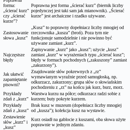
Poprawna
forma:
Poprawna jest forma „ścierać kurz” (biernik liczby
„ścierać kurz”
pojedynczej jest taki sam jak mianownik). „Ścierać
czy „ścierać
kurze” jest archaiczne i rzadko używane.
kurze”?
„Kusz” to poprawny dopełniacz liczby mnogiej od
Zastosowanie
rzeczownika „kusza” (broń). Poza tym nie
słowa „kusz”
funkcjonuje samodzielnie i nie powinno być
używane zamiast „kurz”.
Zapisywanie „kurz” jako „kusz”; użycie „kusz”
Najczęstsze
zamiast „kurz” w wyrażeniach typu „ścierać kusz”;
błędy
błędy w formach pochodnych („zakuszony” zamiast
„zakurzony”).
Znajdowanie słów pokrewnych z „rz”
Jak ułatwić
wymawianym wyraźnie przed samogłoską, np.
zapamiętanie
odkurzacz, zakurzony; grupa słów o słowiańskim
pisowni?
pochodzeniu z „rz” na końcu jak kurz, burz, morz.
Przykłady
Warstwa kurzu na półce; odkurzacz radzi sobie z
zdań z „kurz”
kurzem; buty pokryte kurzem.
Przykłady
Brak kusz w muzeum (dopełniacz liczby mnogiej
zdań z „kusz”
od „kusza”); kolekcja kusz na wystawie.
Zestawienie
Kurz osiadł na gablocie z kuszami, oba słowa użyte
słów „kurz” i
poprawnie w jednym zdaniu.
„kusz”