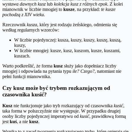
wystawa dawnych kusz
lub
kolekcja kusz z różnych epok
. Z kolei
mianownik w liczbie mnogiej to
kusze
, na przykład:
te kusze
pochodzą z XIV wieku
.
Rzeczownik
kusza
, który jest rodzaju żeńskiego, odmienia się
według regularnych wzorców:
W liczbie pojedynczej: kusza, kuszy, kuszy, kuszę, kuszą,
kuszy,
W liczbie mnogiej: kusze, kusz, kuszom, kusze, kuszami,
kuszach.
Warto podkreślić, że forma
kusz
służy jako dopełniacz liczby
mnogiej i odpowiada na pytania typu
ile? Czego?
, natomiast nie
pełni funkcji mianownika.
Czy kusz może być trybem rozkazującym od
czasownika kusić?
Kusz
nie funkcjonuje jako tryb rozkazujący od czasownika
kusić
,
taka forma w polszczyźnie nie występuje. W przypadku drugiej
osoby liczby pojedynczej imperatywu od
kusić
, prawidłową formą
jest
kuś
, a nie
kusz
.
Wynika to z zasad tworzenia rozkazującego trybu, które opierają się