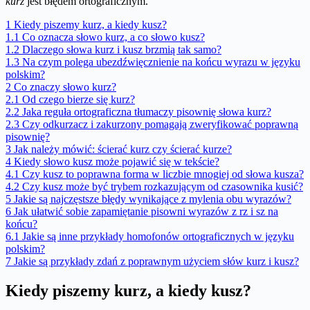
kurz
jest błędem ortograficznym.
1
Kiedy piszemy kurz, a kiedy kusz?
1.1
Co oznacza słowo kurz, a co słowo kusz?
1.2
Dlaczego słowa kurz i kusz brzmią tak samo?
1.3
Na czym polega ubezdźwięcznienie na końcu wyrazu w języku
polskim?
2
Co znaczy słowo kurz?
2.1
Od czego bierze się kurz?
2.2
Jaka reguła ortograficzna tłumaczy pisownię słowa kurz?
2.3
Czy odkurzacz i zakurzony pomagają zweryfikować poprawną
pisownię?
3
Jak należy mówić: ścierać kurz czy ścierać kurze?
4
Kiedy słowo kusz może pojawić się w tekście?
4.1
Czy kusz to poprawna forma w liczbie mnogiej od słowa kusza?
4.2
Czy kusz może być trybem rozkazującym od czasownika kusić?
5
Jakie są najczęstsze błędy wynikające z mylenia obu wyrazów?
6
Jak ułatwić sobie zapamiętanie pisowni wyrazów z rz i sz na
końcu?
6.1
Jakie są inne przykłady homofonów ortograficznych w języku
polskim?
7
Jakie są przykłady zdań z poprawnym użyciem słów kurz i kusz?
Kiedy piszemy kurz, a kiedy kusz?