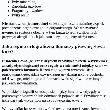
Pyły mineralne,
Zarodniki grzybów,
Fragmenty owadów,
Pyłki roślin.
Nie stanowi on jednorodnej substancji
, lecz mieszaninę cząstek
pochodzenia organicznego i nieorganicznego.
Warto zwrócić
uwagę
, że roztocza obecne w tym kurzu to jedna z głównych
przyczyn alergii, takich jak astma czy alergiczny nieżyt nosa.
Jaka reguła ortograficzna tłumaczy pisownię słowa
kurz?
Pisownia słowa „kurz” z użyciem
rz
wynika przede wszystkim z
zasady etymologicznej oraz reguły wymienności między
rz
a
r
w
pokrewnych formach.
Rdzeń tego wyrazu wywodzi się z
prasłowiańskiego, gdzie dźwięk zapisany dzisiaj jako
rz
pochodzi
od dawnego, miękkiego
r
, które zachowało się również w innych
językach słowiańskich.
W polskiej ortografii
rz
stosuje się między innymi wtedy, gdy w
pokrewnych wyrazach lub odmianach pojawia się
r
. Przykładem są
takie pary jak
morze, morski
czy
rowerzysta, rower
.
W przypadku
kurz
warto zwrócić uwagę na powiązane słowa, np.